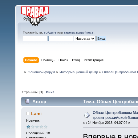
Пожалуйста,
войдите
или
зарегистрируйтесь
.
Начало
Помощь
Поиск
Вход
Регистрация
»
Основной форум
»
Информационный центр
»
Обвал Центробанком М
Страницы: [
1
]
Вниз
Автор
Тема: Обвал Центробанк
системе? (Прочитано 19266 раз)
Обвал Центробанком Мас
Lami
грозит российской банк
Новичок
«
:
24 Ноября 2013, 04:07:04 »
Сообщений: 18
Впервые в нов
Репутация: 1