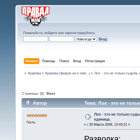
Пожалуйста,
войдите
или
зарегистрируйтесь
.
Начало
Помощь
Поиск
Вход
Регистрация
»
Курилка
»
Курилка (форум ни о чем...)
»
Лох - это не только судьба,
Страницы: [
1
]
Вниз
Автор
Тема: Лох - это не толь
раз)
Лох - это не только суд
vennnom
единица.
Гость
«
:
20 Марта 2008, 13:43:21 »
Разводка: