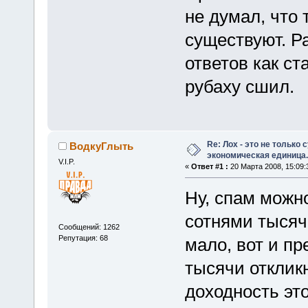
не думал, что 
существуют. Р
ответов как ст
рубаху сшил.
Re: Лох - это не только 
ВодкуГлыть
экономическая единица.
V.I.P.
«
Ответ #1 :
20 Марта 2008, 15:09:
Ну, спам можн
сотнями тысяч
Сообщений: 1262
Репутация: 68
мало, вот и пр
тысячи откликн
доходность это