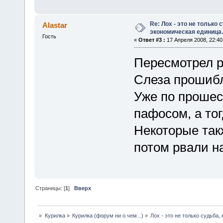
Re: Лох - это не только 
Alastar
экономическая единица.
Гость
«
Ответ #3 :
17 Апреля 2008, 22:40
Пересмотрел 
Слеза прошибл
Уже по прошес
пафосом, а тог
Некоторые так
потом рвали н
Страницы: [
1
]
Вверх
»
Курилка
»
Курилка (форум ни о чем...)
»
Лох - это не только судьба,