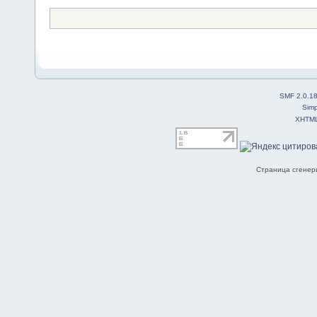
SMF 2.0.1
Simp
XHTM
Страница сгенери