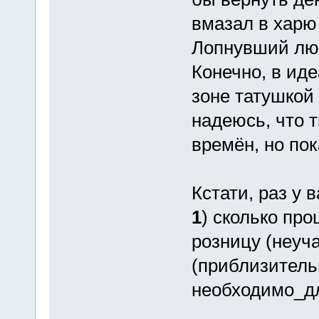
вмазал в харю
Лопнувший люк
Конечно, в иде
зоне татушкой 
надеюсь, что 
времён, но пока
Кстати, раз у 
1
) сколько про
розницу (неуч
(приблизитель
необходимо_д