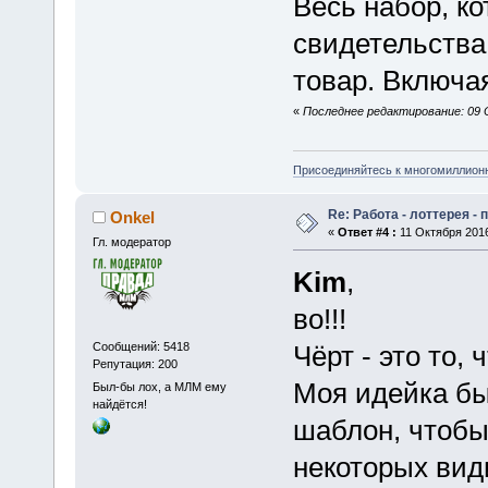
Весь набор, к
свидетельства
товар. Включ
«
Последнее редактирование: 09 
Присоединяйтесь к многомиллион
Re: Работа - лоттерея -
Onkel
«
Ответ #4 :
11 Октября 2016
Гл. модератор
Kim
,
во!!!
Сообщений: 5418
Чёрт - это то,
Репутация: 200
Моя идейка бы
Был-бы лох, а МЛМ ему
найдётся!
шаблон, чтобы
некоторых вид