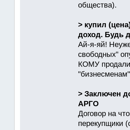
общества).
> купил (цена
доход. Будь 
Ай-я-яй! Неуж
свободных" оп
КОМУ продали,
"бизнесменам"
> Заключен д
АРГО
Договор на чт
перекупщики (