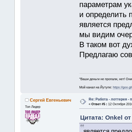
параметрам ук
и определить по
является пред
мы видим очер
В таком вот ду
Предлагаю сов
"Ваши деньги не пропали, нет! Они
Мой канал на Йутупе:
https://goo.g
Re: Работа - лоттерея -
Сергей Евгеньевич
«
Ответ #5 :
12 Октября 2016
Топ Лидер
Цитата: Onkel от
является предл