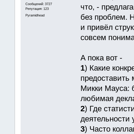
Сообщений: 3727
что, - предлаг
Репутация: 123
без проблем. Н
Pyramidhead
и привёл струк
совсем понима
А пока вот -
1
) Какие конк
предоставить 
Микки Мауса: б
любимая декла
2
) Где статист
деятельности 
3
) Часто колл