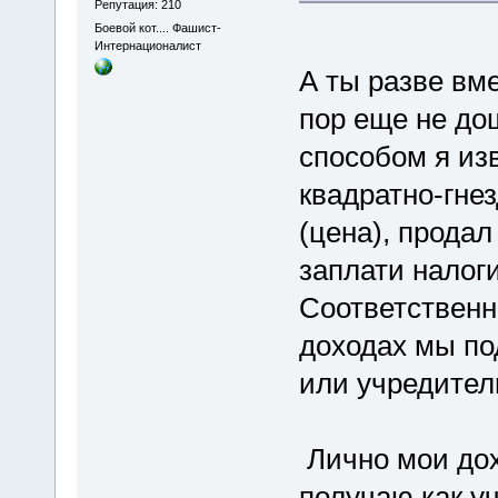
Репутация: 210
Боевой кот.... Фашист-
Интернационалист
А ты разве в
пор еще не дош
способом я из
квадратно-гне
(цена), продал
заплати налоги
Соответственн
доходах мы по
или учредите
Лично мои дох
получаю как у