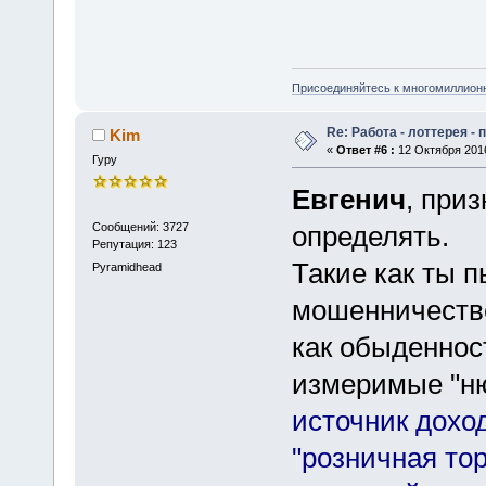
Присоединяйтесь к многомиллион
Re: Работа - лоттерея -
Kim
«
Ответ #6 :
12 Октября 2016
Гуру
Евгенич
, приз
Сообщений: 3727
определять.
Репутация: 123
Такие как ты 
Pyramidhead
мошенничестве
как обыденнос
измеримые "н
источник дохо
"розничная то