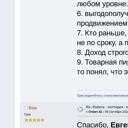
любом уровне.
6. выгодополуч
продвижением 
7. Кто раньше,
не по сроку. а
8. Доход стр
9. Товарная п
то понял, что 
Присоединяйтесь к многомиллион
Re: Работа - лоттерея -
Kim
«
Ответ #2 :
09 Октября 2016
Гуру
Спасибо,
Евге