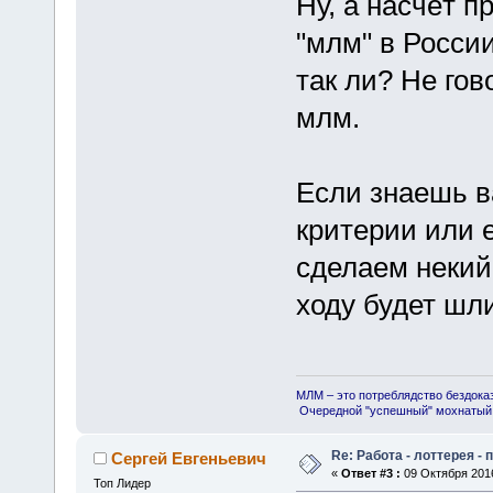
Ну, а насчёт 
"млм" в Росси
так ли? Не го
млм.
Если знаешь в
критерии или е
сделаем некий 
ходу будет шл
МЛМ – это потреблядство бездока
Очередной "успешный" мохнатый 
Re: Работа - лоттерея -
Сергей Евгеньевич
«
Ответ #3 :
09 Октября 2016
Топ Лидер