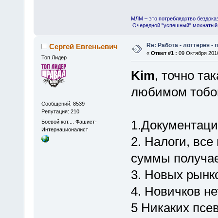
МЛМ – это потреблядство бездока
Очередной "успешный" мохнатый 
Re: Работа - лоттерея -
Сергей Евгеньевич
«
Ответ #1 :
09 Октября 2016
Топ Лидер
Kim
, точно так
любимом тобо
Сообщений: 8539
Репутация: 210
1.Документация
Боевой кот.... Фашист-
Интернационалист
2. Налоги, все
суммы получае
3. Новых рынко
4. Новичков не
5 Никаких псе