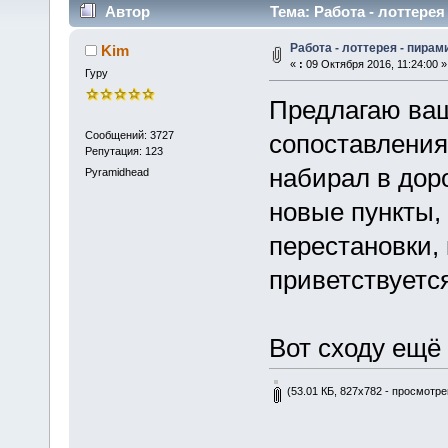
Автор
Тема: Работа - лоттерея
Работа - лоттерея - пира
Kim
«
:
09 Октября 2016, 11:24:00 »
Гуру
Предлагаю ва
Сообщений: 3727
сопоставления
Репутация: 123
набирал в дор
Pyramidhead
новые пункты,
перестановки, 
приветствуетс
Вот сходу ещё 
(53.01 КБ, 827x782 - просмотре