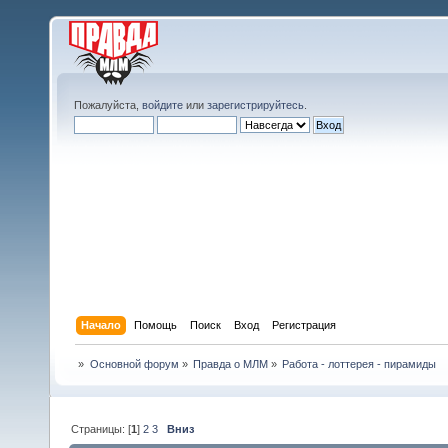
Пожалуйста,
войдите
или
зарегистрируйтесь
.
Начало
Помощь
Поиск
Вход
Регистрация
»
Основной форум
»
Правда о МЛМ
»
Работа - лоттерея - пирамиды
Страницы: [
1
]
2
3
Вниз