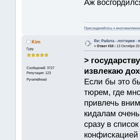
Аж восгордил
Присоединяйтесь к многомиллион
Re: Работа - лоттерея -
Kim
«
Ответ #10 :
13 Октября 201
Гуру
> государству
Сообщений: 3727
извлекаю до
Репутация: 123
Если бы это бы
Pyramidhead
тюрем, где мно
привлечь вни
кидалам очень
сразу в список
конфискацией 