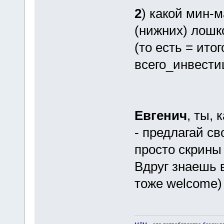
2
) какой мин-
(нижних) лошк
(то есть = ито
всего_инвестиц
Евгенич
, ты,
- предлагай с
просто скрины
Вдруг знаешь 
тоже welcome)