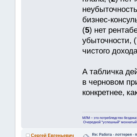
неубыточность,
бизнес-консуль
(
5
) нет рентаб
убыточности, (
чистого дохода 
А табличка де
в черновом пр
конкретнее, ка
МЛМ – это потреблядство бездока
Очередной "успешный" мохнатый 
Re: Работа - лоттерея -
Сергей Евгеньевич