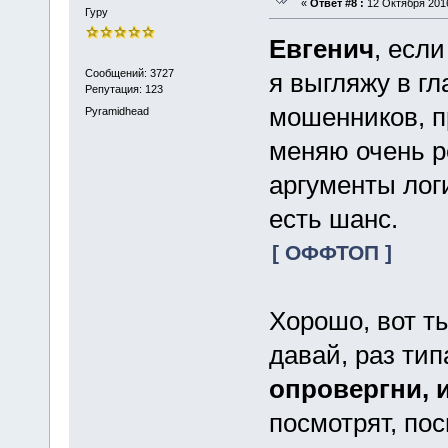
«
Ответ #8 :
12 Октября 2016
Гуру
Евгенич
, если
Сообщений: 3727
я выгляжу в гл
Репутация: 123
мошенников, п
Pyramidhead
меняю очень ре
аргументы лог
есть шанс.
[ ОФФТОП ]
Хорошо, вот ты
давай, раз тип
опровергни, 
посмотрят, по