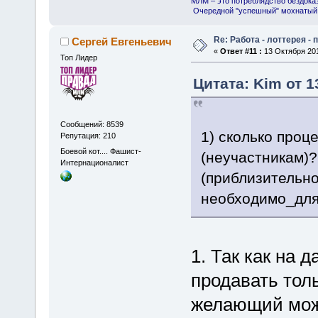
МЛМ – это потреблядство бездока
Очередной "успешный" мохнатый 
Re: Работа - лоттерея -
Сергей Евгеньевич
«
Ответ #11 :
13 Октября 201
Топ Лидер
Цитата: Kim от 1
Сообщений: 8539
1) сколько проц
Репутация: 210
Боевой кот.... Фашист-
(неучастникам)?
Интернационалист
(приблизительно
необходимо_дл
1. Так как на 
продавать тол
желающий мож