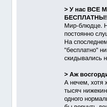
> У нас ВСЕ
БЕСПЛАТНЫ!
Мир-блюдце. Н
постоянно слу
На споследне
"бесплатно" ни
скидывались н
> Аж восгорд
А нечем, хотя 
тысяч нижекин
одного нормал
бы вернуть де