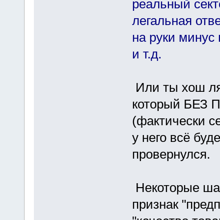
реальный сект
легальная отве
на руки минус 
и т.д.
Или ты хош ля
который БЕЗ 
(фактически се
у него всё буд
провернулся.
Некоторые шав
признак "пред