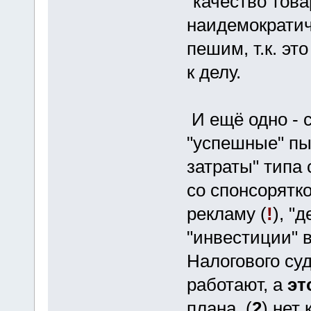
"качество това
наидемократич
пешим, т.к. эт
к делу.
И ещё одно - с
"успешные" пы
затраты" типа
со спонсорятк
рекламу (
!
), "
"инвестиции" 
Налогового суд
работают, а
эт
плана, (
2
) нет 