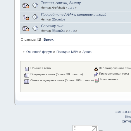
Тюлени, Аляска, Amway...
Автор Archibald
«
1
2
3
»
Про рейтинг ААА+ и котировки акций
Автор
ЩастЪе
Get away club
Автор
ЩастЪе
«
1
2
3
»
Страницы: [
1
]
Вверх
»
Основной форум
»
Правда о МЛМ
»
Архив
Обычная тема
Заблокированная тем
Прикрепленная тема
Популярная тема (более 30 ответов)
Голосование
Очень популярная тема (более 100 ответов)
SMF 2.0.1
Simp
XHTM