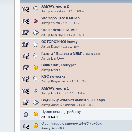
AMWAY, часть 2
Автор
amarylis
«
1
2
3
...
202
»
Что хорошего в МЛМ ?
Автор
shi-va
«
1
2
3
...
17
»
Что плохого в МЛМ?
Автор
Destroyer
«
1
2
3
...
50
»
ОСТОРОЖНО! Intway
Автор
Daser
«
1
2
3
...
18
»
Газета "Правда о МЛМ", выпуски.
Автор
IvanOFF
Внимание, Конкурс!
Автор
IvanOFF
KGC networks
Автор
ВодкуГлыть
«
1
2
3
...
5
»
AMWAY, часть 1
Автор
IvanOFF
«
1
2
3
...
199
»
Водный фильтр от амвея з 600 евро
Автор
Добрый человек
«
1
2
3
...
8
»
Нужна помощь ребёнку
Автор Katrin
О ситуации с сайтом 24-26 ноября.
Автор
IvanOFF