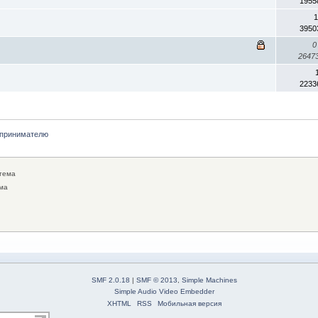
1955
1
3950
0
2647
2233
принимателю
тема
ма
SMF 2.0.18
|
SMF © 2013
,
Simple Machines
Simple Audio Video Embedder
XHTML
RSS
Мобильная версия