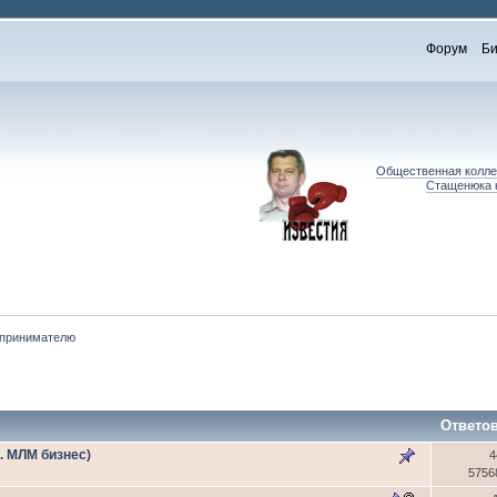
Форум
Би
Общественная коллег
Стащенюка к
принимателю
Ответо
ч. МЛМ бизнес)
4
5756