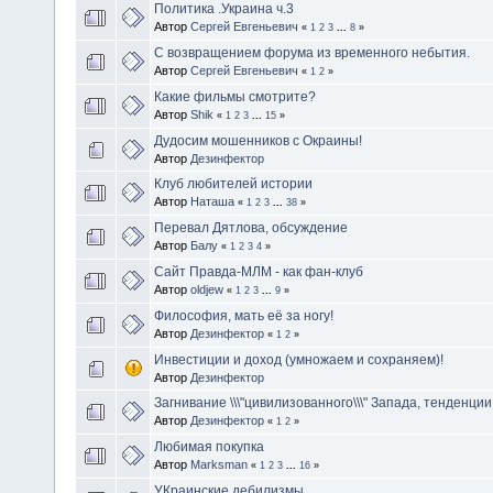
Политика .Украина ч.3
Автор
Сергей Евгеньевич
«
1
2
3
...
8
»
С возвращением форума из временного небытия.
Автор
Сергей Евгеньевич
«
1
2
»
Какие фильмы смотрите?
Автор
Shik
«
1
2
3
...
15
»
Дудосим мошенников с Окраины!
Автор
Дезинфектор
Клуб любителей истории
Автор
Наташа
«
1
2
3
...
38
»
Перевал Дятлова, обсуждение
Автор
Балу
«
1
2
3
4
»
Сайт Правда-МЛМ - как фан-клуб
Автор
oldjew
«
1
2
3
...
9
»
Философия, мать её за ногу!
Автор
Дезинфектор
«
1
2
»
Инвестиции и доход (умножаем и сохраняем)!
Автор
Дезинфектор
Загнивание \\\"цивилизованного\\\" Запада, тенденции.
Автор
Дезинфектор
«
1
2
»
Любимая покупка
Автор
Marksman
«
1
2
3
...
16
»
УКраинские дебилизмы