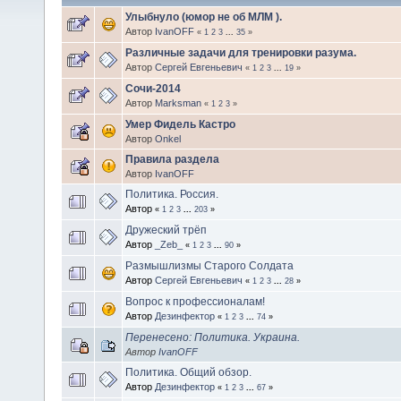
Улыбнуло (юмор не об МЛМ ).
Автор
IvanOFF
«
1
2
3
...
35
»
Различные задачи для тренировки разума.
Автор
Сергей Евгеньевич
«
1
2
3
...
19
»
Сочи-2014
Автор
Marksman
«
1
2
3
»
Умер Фидель Кастро
Автор
Onkel
Правила раздела
Автор
IvanOFF
Политика. Россия.
Автор
«
1
2
3
...
203
»
Дружеский трёп
Автор
_Zeb_
«
1
2
3
...
90
»
Размышлизмы Старого Солдата
Автор
Сергей Евгеньевич
«
1
2
3
...
28
»
Вопрос к профессионалам!
Автор
Дезинфектор
«
1
2
3
...
74
»
Перенесено: Политика. Украина.
Автор
IvanOFF
Политика. Общий обзор.
Автор
Дезинфектор
«
1
2
3
...
67
»