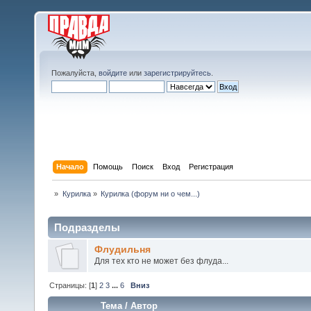
Пожалуйста,
войдите
или
зарегистрируйтесь
.
Начало
Помощь
Поиск
Вход
Регистрация
»
Курилка
»
Курилка (форум ни о чем...)
Подразделы
Флудильня
Для тех кто не может без флуда...
Страницы: [
1
]
2
3
...
6
Вниз
Тема
/
Автор