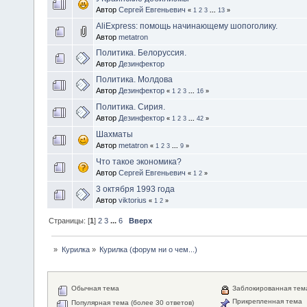
Автор
Сергей Евгеньевич
«
1
2
3
...
13
»
AliExpress: помощь начинающему шопоголику.
Автор
metatron
Политика. Белоруссия.
Автор
Дезинфектор
Политика. Молдова
Автор
Дезинфектор
«
1
2
3
...
16
»
Политика. Сирия.
Автор
Дезинфектор
«
1
2
3
...
42
»
Шахматы
Автор
metatron
«
1
2
3
...
9
»
Что такое экономика?
Автор
Сергей Евгеньевич
«
1
2
»
3 октября 1993 года
Автор
viktorius
«
1
2
»
Страницы: [
1
]
2
3
...
6
Вверх
»
Курилка
»
Курилка (форум ни о чем...)
Обычная тема
Заблокированная тем
Прикрепленная тема
Популярная тема (более 30 ответов)