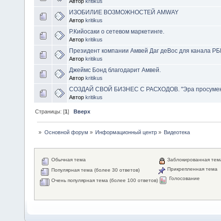
Автор
kritikus
ИЗОБИЛИЕ ВОЗМОЖНОСТЕЙ AMWAY
Автор
kritikus
Р.Кийосаки о сетевом маркетинге.
Автор
kritikus
Президент компании Амвей Даг деВос для канала РБ
Автор
kritikus
Джеймс Бонд благодарит Амвей.
Автор
kritikus
СОЗДАЙ СВОЙ БИЗНЕС С РАСХОДОВ. "Эра просумен
Автор
kritikus
Страницы: [
1
]
Вверх
»
Основной форум
»
Информационный центр
»
Видеотека
Обычная тема
Заблокированная тем
Прикрепленная тема
Популярная тема (более 30 ответов)
Голосование
Очень популярная тема (более 100 ответов)