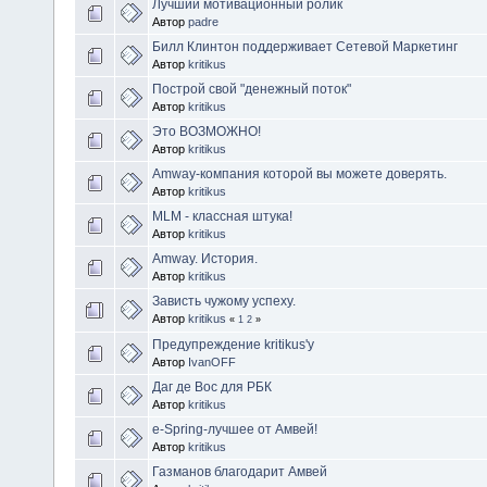
Лучший мотивационный ролик
Автор
padre
Билл Клинтон поддерживает Сетевой Маркетинг
Автор
kritikus
Построй свой "денежный поток"
Автор
kritikus
Это ВОЗМОЖНО!
Автор
kritikus
Amway-компания которой вы можете доверять.
Автор
kritikus
MLM - классная штука!
Автор
kritikus
Amway. История.
Автор
kritikus
Зависть чужому успеху.
Автор
kritikus
«
1
2
»
Предупреждение kritikus'у
Автор
IvanOFF
Даг де Вос для РБК
Автор
kritikus
e-Spring-лучшее от Амвей!
Автор
kritikus
Газманов благодарит Амвей