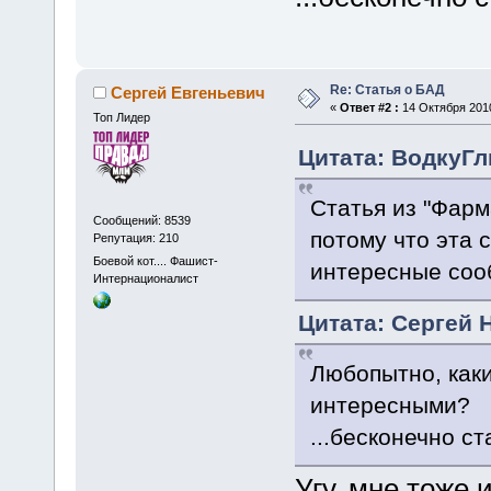
Re: Статья о БАД
Сергей Евгеньевич
«
Ответ #2 :
14 Октября 2010
Топ Лидер
Цитата: ВодкуГлы
Статья из "Фарм
Сообщений: 8539
потому что эта с
Репутация: 210
Боевой кот.... Фашист-
интересные соо
Интернационалист
Цитата: Сергей Н
Любопытно, каки
интересными?
...бесконечно с
Угу, мне тоже 