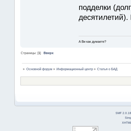
подделки (долг
десятилетий).
А Ви как думаете?
Страницы: [
1
]
Вверх
»
Основной форум
»
Информационный центр
»
Статья о БАД
SMF 2.0.1
Simp
XHTM