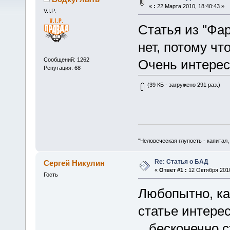
«
:
22 Марта 2010, 18:40:43 »
V.I.P.
Статья из "Фа
нет, потому чт
Сообщений: 1262
Очень интере
Репутация: 68
(39 КБ - загружено 291 раз.)
"Человеческая глупость - капитал
Re: Статья о БАД
Сергей Никулин
«
Ответ #1 :
12 Октября 2010
Гость
Любопытно, ка
статье интере
...бесконечно 