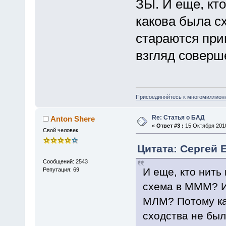
ЗЫ. И еще, кт
какова была с
стараются при
взгляд соверш
Присоединяйтесь к многомиллион
Re: Статья о БАД
Anton Shere
«
Ответ #3 :
15 Октября 2010
Свой человек
Цитата: Сергей Е
Сообщений: 2543
И еще, кто нить
Репутация: 69
схема в МММ? И 
МЛМ? Потому ка
сходства не был