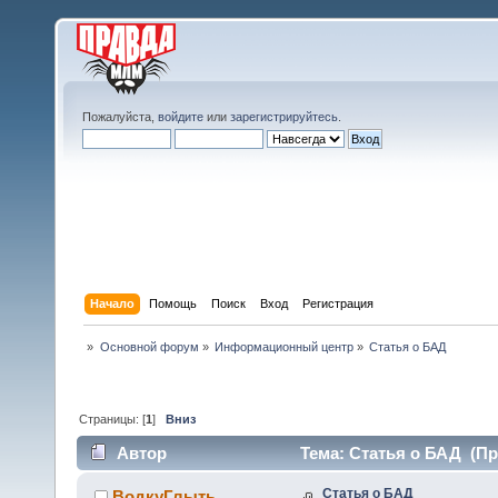
Пожалуйста,
войдите
или
зарегистрируйтесь
.
Начало
Помощь
Поиск
Вход
Регистрация
»
Основной форум
»
Информационный центр
»
Статья о БАД
Страницы: [
1
]
Вниз
Автор
Тема: Статья о БАД (Пр
Статья о БАД
ВодкуГлыть