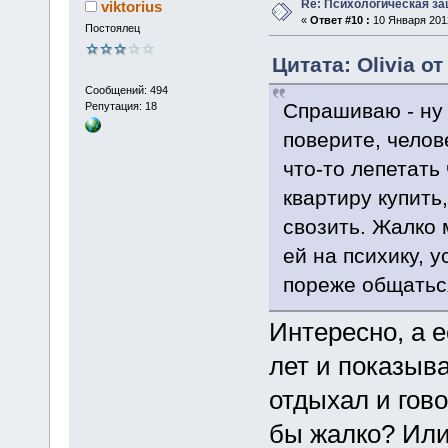
Re: Психологическая за
viktorius
«
Ответ #10 :
10 Января 2012
Постоялец
Цитата: Olivia от
Сообщений: 494
Спрашиваю - ну 
Репутация: 18
поверите, челов
что-то лепетать
квартиру купить
свозить. Жалко 
ей на психику, 
пореже общатьс
Интересно, а е
лет и показыв
отдыхал и гово
бы жалко? Или 