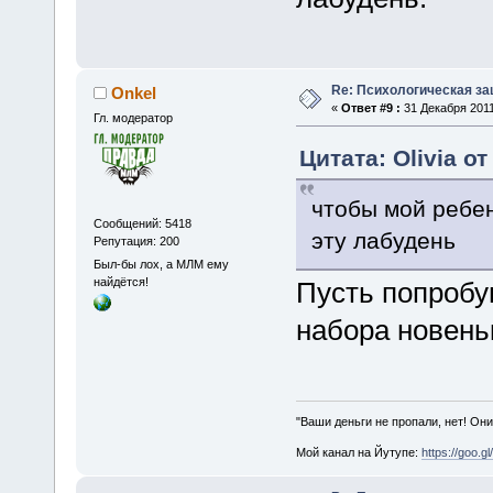
Re: Психологическая за
Onkel
«
Ответ #9 :
31 Декабря 2011
Гл. модератор
Цитата: Olivia от
чтобы мой ребен
Сообщений: 5418
эту лабудень
Репутация: 200
Был-бы лох, а МЛМ ему
найдётся!
Пусть попробу
набора новеньк
"Ваши деньги не пропали, нет! Они
Мой канал на Йутупе:
https://goo.g