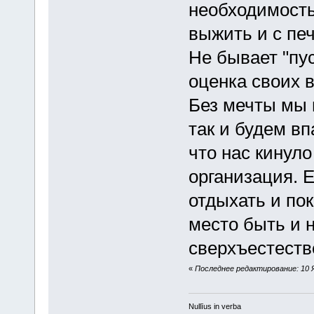
необходимость
выжить и с пе
Не бывает "пу
оценка своих 
Без мечты мы 
так и будем вп
что нас кинуло
организация. Е
отдыхать и по
место быть и н
сверхъестестве
«
Последнее редактирование: 10 Ян
Nullīus in verba