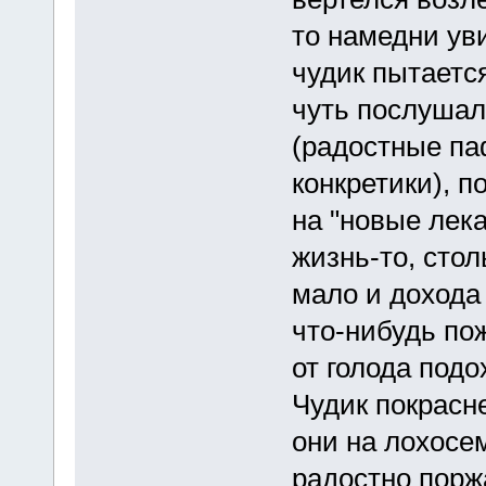
то намедни уви
чудик пытается
чуть послушал,
(радостные па
конкретики), 
на "новые лека
жизнь-то, стол
мало и дохода 
что-нибудь пож
от голода подо
Чудик покрасн
они на лохосе
радостно порж