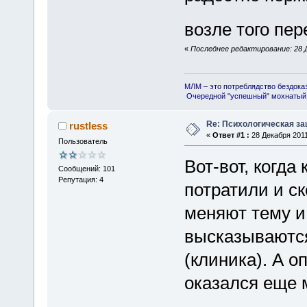
возле того пер
«
Последнее редактирование: 28 Д
МЛМ – это потреблядство бездока
Очередной "успешный" мохнатый 
Re: Психологическая за
rustless
«
Ответ #1 :
28 Декабря 2011
Пользователь
Вот-вот, когда
Сообщений: 101
Репутация: 4
потратили и ск
меняют тему и
высказываются
(клиника). А 
оказался еще