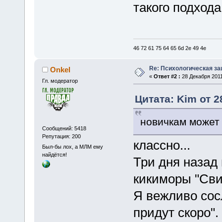
такого подход
46 72 61 75 64 65 6d 2e 49 4e
Re: Психологическая за
Onkel
«
Ответ #2 :
28 Декабря 2011
Гл. модератор
Цитата: Kim от 2
новичкам может
Сообщений: 5418
Репутация: 200
классно...
Был-бы лох, а МЛМ ему
найдётся!
Три дня назад
кикиморы "Сви
Я вежливо сосл
придут скоро".