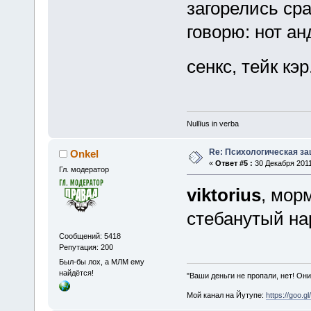
загорелись сра
говорю: нот ан
сенкс, тейк кэр
Nullīus in verba
Re: Психологическая за
Onkel
«
Ответ #5 :
30 Декабря 2011
Гл. модератор
viktorius
, морм
стебанутый нар
Сообщений: 5418
Репутация: 200
Был-бы лох, а МЛМ ему
найдётся!
"Ваши деньги не пропали, нет! Они
Мой канал на Йутупе:
https://goo.g