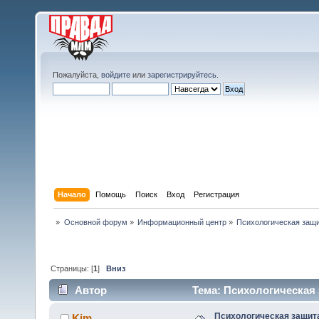
Пожалуйста,
войдите
или
зарегистрируйтесь
.
Начало
Помощь
Поиск
Вход
Регистрация
»
Основной форум
»
Информационный центр
»
Психологическая защи
Страницы: [
1
]
Вниз
Автор
Тема: Психологическая 
Психологическая защит
Kim