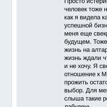
Просто истерик
человек тоже 
как я видела к
успешной бизне
меня еще свек
будущем. Тоже
жизнь на алта
жизнь ждали чт
и не хочу. Я 
отношение к М
прожить остато
выбор. Для ме
слыша такие р
лабудень.