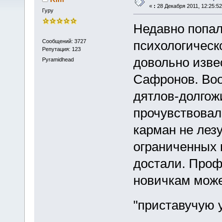
«
:
28 Декабря 2011, 12:25:52
Гуру
Недавно попал
Сообщений: 3727
психологическ
Репутация: 123
довольно изве
Pyramidhead
Сафронов. Во
дятлов-долгож
прочувствовали
карман не лез
ограниченных 
достали. Профи
новичкам може
"приставучую 