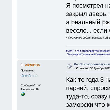
Я посмотрел на
закрыл дверь, 
а реальный ржа
весело... если 
«
Последнее редактирование: 28 Д
МЛМ – это потреблядство бездока
Очередной "успешный" мохнатый 
Re: Психологическая за
viktorius
«
Ответ #4 :
30 Декабря 2011
Постоялец
Как-то года 3
Сообщений: 494
парней, спрос
Репутация: 18
туда-то, сразу
заморски что к