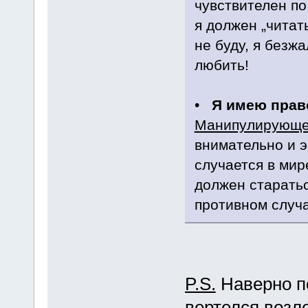
чувствителен п
я должен „читать
не буду, я безж
любить!
•
Я имею право
Манипулирующе
внимательно и э
случается в мире
должен старатьс
противном случа
P.S.
Наверно по
вертелся возле