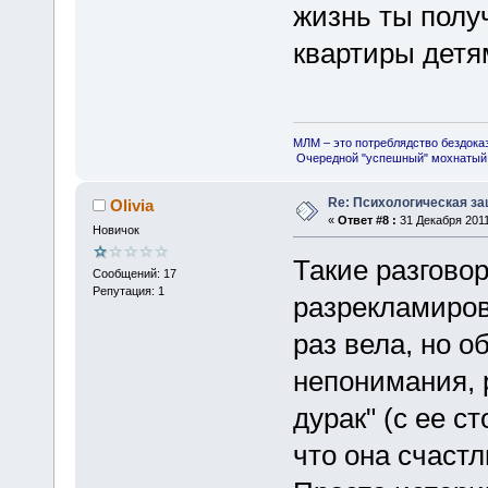
жизнь ты полу
квартиры детя
МЛМ – это потреблядство бездока
Очередной "успешный" мохнатый 
Re: Психологическая за
Olivia
«
Ответ #8 :
31 Декабря 2011
Новичок
Такие разговор
Сообщений: 17
Репутация: 1
разрекламирова
раз вела, но о
непонимания, 
дурак" (с ее с
что она счастл