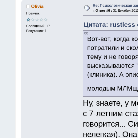
Re: Психологическая за
Olivia
«
Ответ #6 :
31 Декабря 2011
Новичок
Цитата: rustless
Сообщений: 17
Репутация: 1
Вот-вот, когда 
потратили и ско
тему и не говор
высказываются "
(клиника). А оп
молодым МЛМщик
Ну, знаете, у
с 7-летним ста
говорится... Си
нелегкая). Он