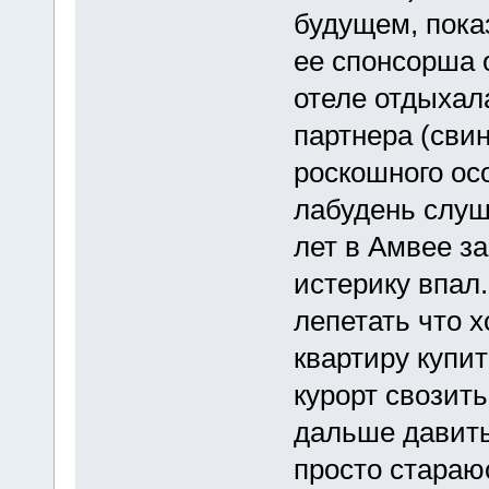
будущем, пока
ее спонсорша 
отеле отдыхал
партнера (свин
роскошного ос
лабудень слуша
лет в Амвее за
истерику впал.
лепетать что х
квартиру купит
курорт свозить
дальше давить
просто стараю