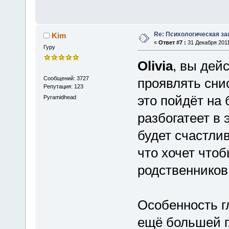
Re: Психологическая за
Kim
«
Ответ #7 :
31 Декабря 2011
Гуру
Olivia
, вы дей
Сообщений: 3727
проявлять сни
Репутация: 123
это пойдёт на 
Pyramidhead
разбогатеет в 
будет счастлив
что хочет что
родственников 
Особенность гл
ещё большей гл