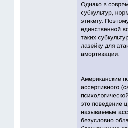
Однако в совре
субкультур, нор
этикету. Поэтом
единственной в
таких субкульту
лазейку для ата
амортизации.
Американские п
ассертивного (
психологической
это поведение ц
называемые ассе
безусловно обла