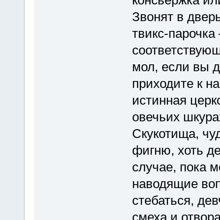
консьержка или
Звонят в дверь
твикс-парочка 
соответствующ
мол, если вы 
приходите к на
истинная церко
овечьих шкурах
Скукотища, чу
фигню, хоть д
случае, пока м
наводящие воп
стебаться, де
смеха и отвора