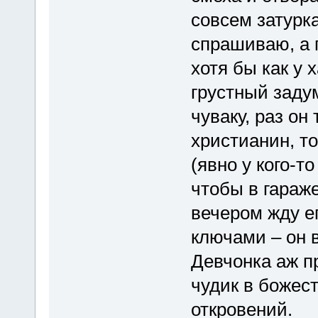
совсем затурка
спрашиваю, а 
хотя бы как у 
грустный заду
чуваку, раз он
христианин, то
(явно у кого-т
чтобы в гараже
вечером жду ег
ключами – он 
Девчонка аж п
чудик в божес
откровений.