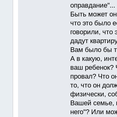
оправдание"...
Быть может она
что это было е
говорили, что 
дадут квартиру
Вам было бы т
А в какую, ин
ваш ребенок? 
провал? Что о
то, что он дол
физически, со
Вашей семье, и
него"? Или мо