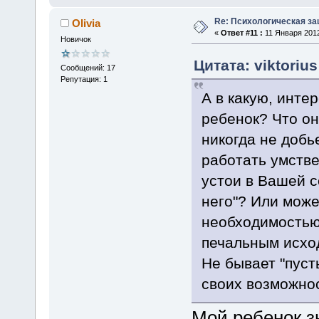
Re: Психологическая за
Olivia
«
Ответ #11 :
11 Января 2012
Новичок
Цитата: viktoriu
Сообщений: 17
Репутация: 1
А в какую, инте
ребенок? Что он
никогда не добь
работать умств
устои в Вашей с
него"? Или може
необходимостью 
печальным исхо
Не бывает "пуст
своих возможно
Мой ребенок зн