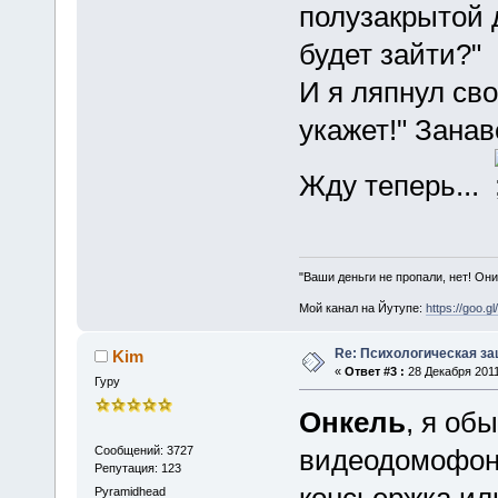
полузакрытой 
будет зайти?"
И я ляпнул сво
укажет!" Занав
Жду теперь...
"Ваши деньги не пропали, нет! Они
Мой канал на Йутупе:
https://goo.g
Re: Психологическая за
Kim
«
Ответ #3 :
28 Декабря 2011
Гуру
Онкель
, я об
Сообщений: 3727
видеодомофон
Репутация: 123
Pyramidhead