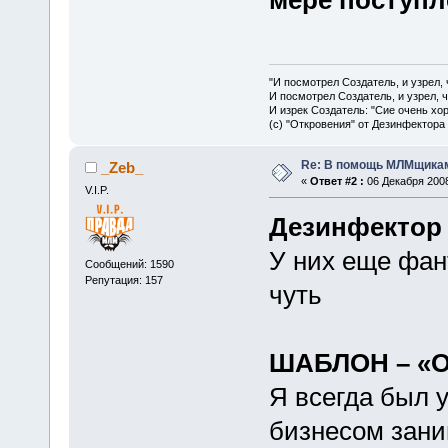
"И посмотрел Создатель, и узрел,
И посмотрел Создатель, и узрел, 
И изрек Создатель: "Сие очень хо
(с) "Откровения" от Дезинфектора
Re: В помощь МЛМщикам
_Zeb_
«
Ответ #2 :
06 Декабря 2008
V.I.P.
Дезинфектор
У них еще фан
Сообщений: 1590
Репутация: 157
чуть
ШАБЛОН – «
Я всегда был 
бизнесом зани