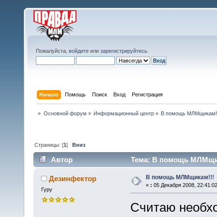
Пожалуйста,
войдите
или
зарегистрируйтесь
.
Начало
Помощь
Поиск
Вход
Регистрация
»
Основной форум
»
Информационный центр
»
В помощь МЛМщикам!
Страницы: [
1
]
Вниз
Автор
Тема: В помощь МЛМщик
В помощь МЛМщикам!!!
Дезинфектор
«
:
05 Декабря 2008, 22:41:02
Гуру
Считаю необх