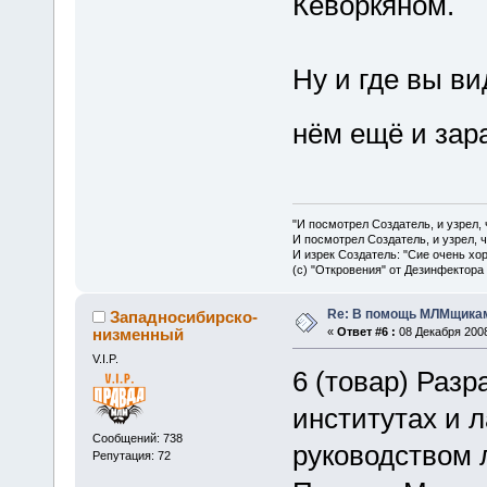
Кеворкяном.
Ну и где вы в
нём ещё и зар
"И посмотрел Создатель, и узрел,
И посмотрел Создатель, и узрел, 
И изрек Создатель: "Сие очень хо
(с) "Откровения" от Дезинфектора
Re: В помощь МЛМщикам
Западносибирско-
низменный
«
Ответ #6 :
08 Декабря 2008
V.I.P.
6 (товар) Разр
институтах и 
Сообщений: 738
руководством 
Репутация: 72