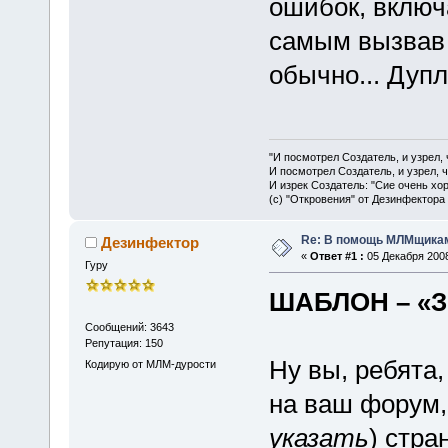
ошибок, вклю
самым вызвав 
обычно... Дуп
"И посмотрел Создатель, и узрел,
И посмотрел Создатель, и узрел, 
И изрек Создатель: "Сие очень хо
(с) "Откровения" от Дезинфектора
Re: В помощь МЛМщикам
Дезинфектор
«
Ответ #1 :
05 Декабря 2008
Гуру
ШАБЛОН – «
Сообщений: 3643
Репутация: 150
Ну вы, ребята
Кодирую от МЛМ-дурости
на ваш форум, 
указать
) стра