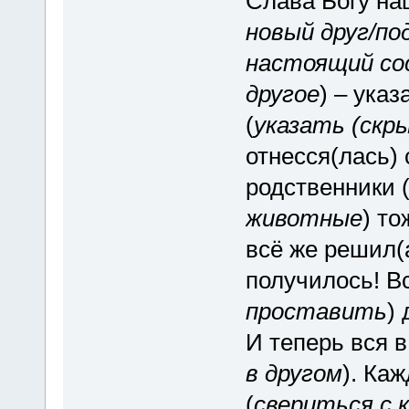
Слава Богу на
новый друг/по
настоящий сос
другое
) – ука
(
указать (скр
отнесся(лась) 
родственники 
животные
) то
всё же решил(а
получилось! Все
проставить
) 
И теперь вся в
в другом
). Ка
(
свериться с 