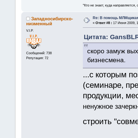
"Кто не знает, куда направляется, 
Re: В помощь МЛМщикам
Западносибирско-
низменный
«
Ответ #8 :
17 Июня 2009, 1
V.I.P.
Цитата: GansBLR
скоро замуж вых
Сообщений: 738
Репутация: 72
бизнесмена.
...с которым п
(семинаре, пр
продукции, ме
ненужное зачерк
строить "совм