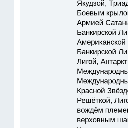
Якудзой, Триа
Боевым крыло
Армией Сатаны
Банкирской Ли
Американской 
Банкирской Ли
Лигой, Антарк
Международны
Международны
Красной Звёзд
Решёткой, Лиг
вождём племен
верховным шам