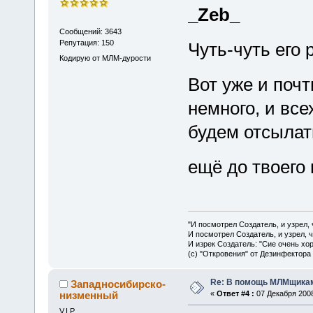
_Zeb_
Сообщений: 3643
Репутация: 150
Чуть-чуть его 
Кодирую от МЛМ-дурости
Вот уже и поч
немного, и вс
будем отсылать
ещё до твоего
"И посмотрел Создатель, и узрел,
И посмотрел Создатель, и узрел, 
И изрек Создатель: "Сие очень хо
(с) "Откровения" от Дезинфектора
Re: В помощь МЛМщикам
Западносибирско-
низменный
«
Ответ #4 :
07 Декабря 2008
V.I.P.