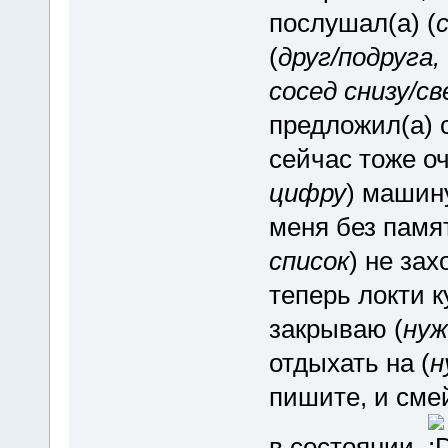
послушал(а) (
(
друг/подруга
сосед снизу/св
предложил(а) 
сейчас тоже оч
цифру
) машин
меня без памят
список
) не зах
теперь локти к
закрываю (
нуж
отдыхать на (
н
пишите, и смей
в состоянии.