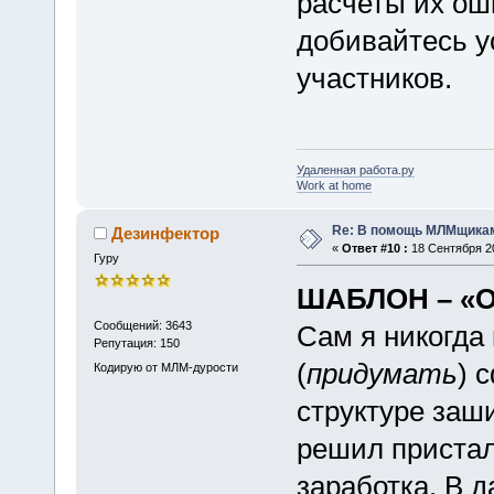
расчеты их оши
добивайтесь у
участников.
Удаленная работа.ру
Work at home
Re: В помощь МЛМщикам
Дезинфектор
«
Ответ #10 :
18 Сентября 20
Гуру
ШАБЛОН – «
Сообщений: 3643
Сам я никогда
Репутация: 150
(
придумать
) 
Кодирую от МЛМ-дурости
структуре заш
решил пристал
заработка. В 