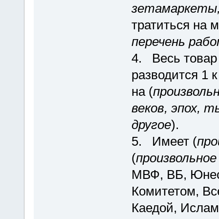
зетамаркеты,
тратиться на 
перечень раб
4. Весь товар
разводится 1 к 
на (
произвольн
веков, эпох, т
другое
).
5. Имеет (
про
(
произвольное
МВФ, ВБ, Юнес
Комитетом, Вс
Каедой, Ислам