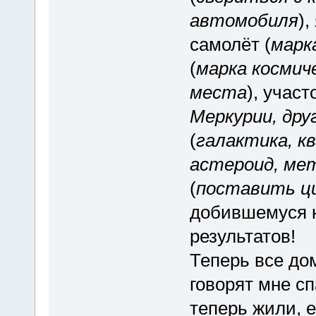
автомобиля
),
самолёт (
марк
(
марка космич
места
), участ
Меркурии, дру
(
галактика, кв
астероид, ме
(
поставить ц
добившемуся 
результатов!
Теперь все до
говорят мне сп
теперь жили, е