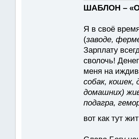
ШАБЛОН – «
Я в своё врем
(
заводе, ферм
Зарплату всег
сволочь! Денег
меня на иждив
собак, кошек,
домашних) жи
подагра, гемо
вот как тут жи