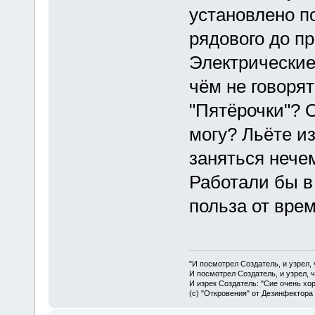
установлено п
рядового до пр
Электрические
чём не говорят
"Пятёрочки"? О
могу? Льёте из
заняться нече
Работали бы в
польза от врем
"И посмотрел Создатель, и узрел,
И посмотрел Создатель, и узрел, 
И изрек Создатель: "Сие очень хо
(с) "Откровения" от Дезинфектора