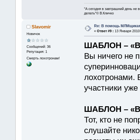
"А сегодня в завтрашний день не в
делать"© В.Кличко
Re: В помощь МЛМщикам
Slavomir
«
Ответ #9 :
13 Января 2010,
Новичок
ШАБЛОН – «
Сообщений: 36
Репутация: 1
Вы ничего не 
Смерть лохотронам!
суперинновац
лохотронами. 
участники уже
ШАБЛОН – «
Тот, кто не по
слушайте никог