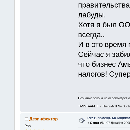
правительства
лабуды.
Хотя я был О
всегда..
И в это время
Сейчас я заби
что бизнес Ам
налогов! Супер
Незнание закона не освобождает о
TANSTAAFL !!! - There Ain't No Such
Re: В помощь МЛМщикам
Дезинфектор
«
Ответ #3 :
07 Декабря 2008
Гуру