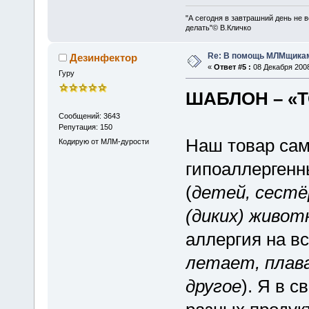
"А сегодня в завтрашний день не в
делать"© В.Кличко
Re: В помощь МЛМщикам
Дезинфектор
«
Ответ #5 :
08 Декабря 2008
Гуру
ШАБЛОН – «
Сообщений: 3643
Репутация: 150
Наш товар са
Кодирую от МЛМ-дурости
гипоаллергенн
(
детей, сестё
(диких) живот
аллергия на всё
летает, плав
другое
). Я в 