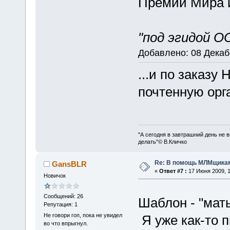
Премии Мира 
"под эгидой ОО
Добавлено: 08 Декабр
...и по заказу
почтенную орг
"А сегодня в завтрашний день не в
делать"© В.Кличко
Re: В помощь МЛМщикам
GansBLR
«
Ответ #7 :
17 Июня 2009, 1
Новичок
Сообщений: 26
Шаблон - "мат
Репутация: 1
Не говори гоп, пока не увидел
Я уже как-то п
во что впрыгнул.