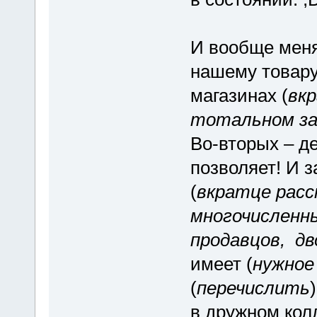
И вообще меня
нашему товару.
магазинах (
вкр
тотальном за
Во-вторых – д
позволяет! И з
(
вкратце рас
многочисленны
продавцов, дв
имеет (
нужное
(
перечислить
в дружном кол