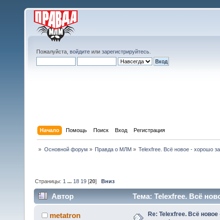
Пожалуйста,
войдите
или
зарегистрируйтесь
.
Начало
Помощь
Поиск
Вход
Регистрация
»
Основной форум
»
Правда о МЛМ
»
Telexfree. Всё новое - хорошо 
Страницы:
1
...
18
19
[
20
]
Вниз
Автор
Тема: Telexfree. Всё н
инвесторов) (Прочитано 273967 раз)
Re: Telexfree. Всё новое
metatron