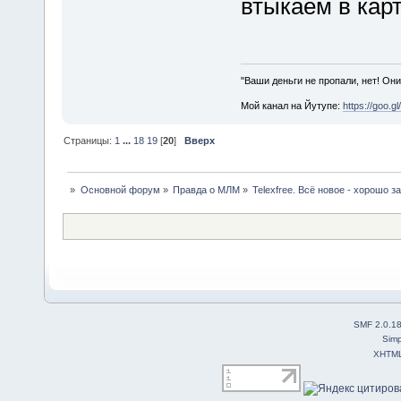
втыкаем в кар
"Ваши деньги не пропали, нет! Они
Мой канал на Йутупе:
https://goo.g
Страницы:
1
...
18
19
[
20
]
Вверх
»
Основной форум
»
Правда о МЛМ
»
Telexfree. Всё новое - хорошо 
SMF 2.0.1
Simp
XHTM