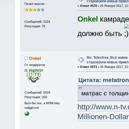
старое(или новые прикл
Гигант мысли
«
Ответ #570 :
25 Января 2017, 22:
Onkel
камраде,
Сообщений: 2224
Репутация: 78
должно быть
Re: Telexfree. Всё новое
Onkel
старое(или новые прикл
Гл. модератор
«
Ответ #571 :
25 Января 2017, 22:
Цитата: metatron
матрас с толщин
Сообщений: 5418
Репутация: 200
Был-бы лох, а МЛМ ему
http://www.n-t
найдётся!
Millionen-Dolla