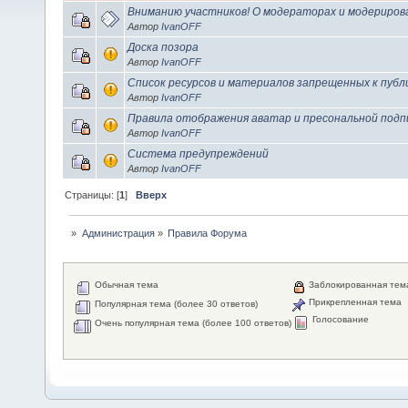
Вниманию участников! О модераторах и модериров
Автор
IvanOFF
Доска позора
Автор
IvanOFF
Список ресурсов и материалов запрещенных к публ
Автор
IvanOFF
Правила отображения аватар и пресональной подп
Автор
IvanOFF
Система предупреждений
Автор
IvanOFF
Страницы: [
1
]
Вверх
»
Администрация
»
Правила Форума
Обычная тема
Заблокированная тем
Прикрепленная тема
Популярная тема (более 30 ответов)
Голосование
Очень популярная тема (более 100 ответов)