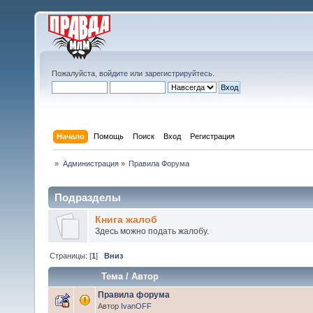
Пожалуйста,
войдите
или
зарегистрируйтесь
.
Начало
Помощь
Поиск
Вход
Регистрация
»
Администрация
»
Правила Форума
Подразделы
Книга жалоб
Здесь можно подать жалобу.
Страницы: [
1
]
Вниз
Тема
/
Автор
Правила форума
Автор
IvanOFF