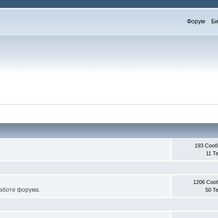
Форум
Би
193 Соо
11 Т
1206 Соо
работе форума.
50 Т