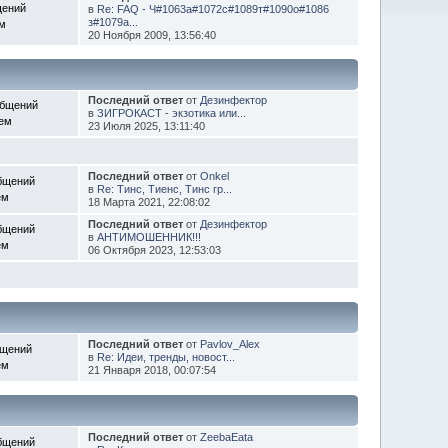
щений
в
Re: FAQ - Ч#1063а#1072с#1089т#1090о#1086
з#1079а...
ем
20 Ноября 2009, 13:56:40
Последний ответ
от
Дезинфектор
общений
в
ЗИГРОКАСТ - экзотика или...
Тем
23 Июля 2025, 13:11:40
Последний ответ
от
Onkel
бщений
в
Re: Тинс, Тиенс, Тинс гр...
ем
18 Марта 2021, 22:08:02
Последний ответ
от
Дезинфектор
бщений
в
АНТИМОШЕННИК!!!
ем
06 Октября 2023, 12:53:03
Последний ответ
от
Pavlov_Alex
бщений
в
Re: Идеи, тренды, новост...
ем
21 Января 2018, 00:07:54
Последний ответ
от
ZeebaEata
бщений