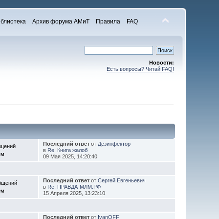
блиотека
Архив форума АМиТ
Правила
FAQ
Новости:
Есть вопросы? Читай FAQ!
Последний ответ
от
Дезинфектор
бщений
в
Re: Книга жалоб
ем
09 Мая 2025, 14:20:40
Последний ответ
от
Сергей Евгеньевич
бщений
в
Re: ПРАВДА-МЛМ.РФ
ем
15 Апреля 2025, 13:23:10
Последний ответ
от
IvanOFF