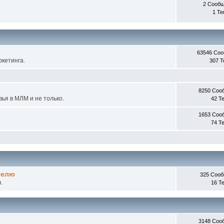
2 Сооб
1 Т
63546 Со
кетинга.
307 
8250 Соо
ья в МЛМ и не только.
42 Т
1653 Соо
74 Т
телю
325 Соо
.
16 Т
3148 Соо