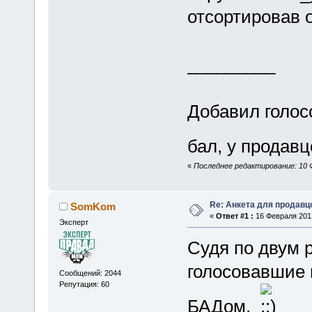
отсортировав 
_________
Добавил голос
бал, у прода
«
Последнее редактирование: 10 
Re: Анкета для продав
SomKom
«
Ответ #1 :
16 Февраля 2012
Эксперт
Cудя по двум р
голосовавшие 
Сообщений: 2044
Репутация: 60
БАДом.