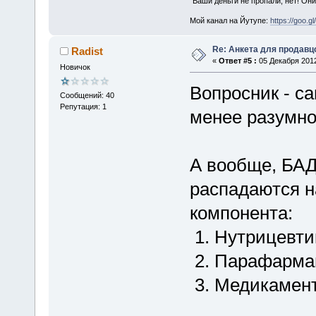
"Ваши деньги не пропали, нет! Они
Мой канал на Йутупе:
https://goo.g
Re: Анкета для продав
Radist
«
Ответ #5 :
05 Декабря 2012
Новичок
Вопросник - са
Сообщений: 40
Репутация: 1
менее разумно
А вообще, БАД-
распадаются 
компонента:
1. Нутрицевти
2. Парафарма
3. Медикамент