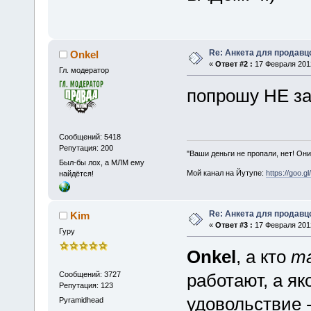
Re: Анкета для продав
Onkel
«
Ответ #2 :
17 Февраля 2012
Гл. модератор
попрошу НЕ зан
Сообщений: 5418
Репутация: 200
"Ваши деньги не пропали, нет! Они
Был-бы лох, а МЛМ ему
Мой канал на Йутупе:
https://goo.g
найдётся!
Re: Анкета для продав
Kim
«
Ответ #3 :
17 Февраля 2012
Гуру
Onkel
, а кто
т
Сообщений: 3727
работают, а як
Репутация: 123
удовольствие -
Pyramidhead