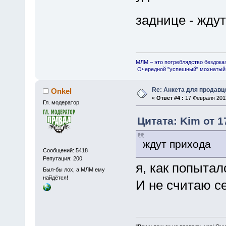
заднице - жду
МЛМ – это потреблядство бездока
Очередной "успешный" мохнатый 
Re: Анкета для продав
Onkel
«
Ответ #4 :
17 Февраля 2012
Гл. модератор
Цитата: Kim от 1
ждут прихода
Сообщений: 5418
Репутация: 200
я, как попытал
Был-бы лох, а МЛМ ему
найдётся!
И не считаю с