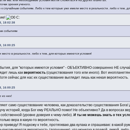
ны ли мы. или необходимые условия могли сложиться и на других планетах.
точки зрения ученого.
 к случайным событиям. Либо к тем которые уже имели место в реальности. либо к тем, д
ние!
С:
, 18:02:38
ым событиям
, 16:00:25
 место в реальности. либо к тем, для которых имеются условия!
 события, для "которых имеются условия" - ОБЪЕКТИВНО совершенно НЕ случай
лядит лишь как
вероятность
(существования того или иного). Вот инопланетяне
отя сейчас для нас их существование выглядит лишь как некая вероятность.
, 16:00:25
 из них!
яют само существование человека, как доказательство существования Бога! 
у историй, когда Бог ему РЕАЛЬНО помог! Не объективно? Да в вопросах ве
й собственной (уровне доверия к чему-либо).
И ты не можешь знать о тех усл
только вера в какую-то вероятность.
р приведу! Я подхожу к тебе, протягиваю два кулака и спрашиваю: в какой р
рисовывается вероятность (допущение), что монетка в правой, левой, либо е