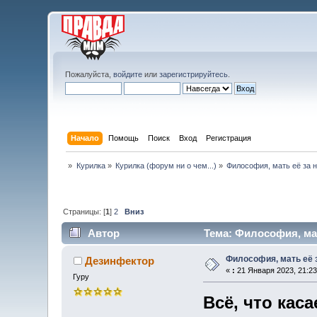
Пожалуйста,
войдите
или
зарегистрируйтесь
.
Начало
Помощь
Поиск
Вход
Регистрация
»
Курилка
»
Курилка (форум ни о чем...)
»
Философия, мать её за н
Страницы: [
1
]
2
Вниз
Автор
Тема: Философия, мат
Философия, мать её з
Дезинфектор
«
:
21 Января 2023, 21:23
Гуру
Всё, что ка