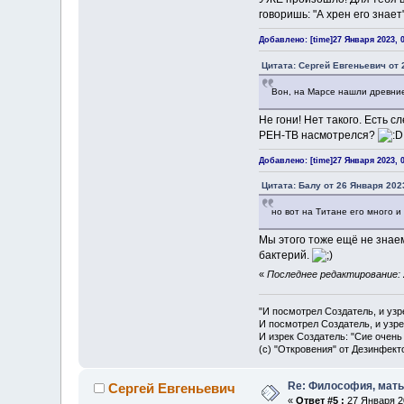
говоришь: "А хрен его знает
Добавлено: [time]27 Января 2023, 0
Цитата: Сергей Евгеньевич от 
Вон, на Марсе нашли древние
Не гони! Нет такого. Есть 
РЕН-ТВ насмотрелся?
Добавлено: [time]27 Января 2023, 0
Цитата: Балу от 26 Января 2023
но вот на Титане его много и
Мы этого тоже ещё не знае
бактерий.
«
Последнее редактирование: 
"И посмотрел Создатель, и узр
И посмотрел Создатель, и узре
И изрек Создатель: "Сие очень
(с) "Откровения" от Дезинфект
Re: Философия, мать 
Сергей Евгеньевич
«
Ответ #5 :
27 Января 20