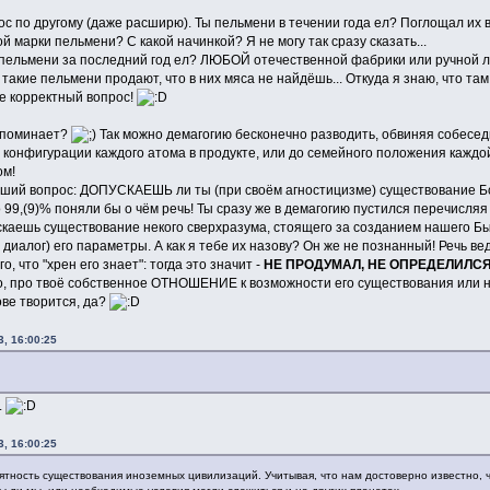
с по другому (даже расширю). Ты пельмени в течении года ел? Поглощал их 
й марки пельмени? С какой начинкой? Я не могу так сразу сказать...
пельмени за последний год ел? ЛЮБОЙ отечественной фабрики или ручной 
с такие пельмени продают, что в них мяса не найдёшь... Откуда я знаю, что т
Не корректный вопрос!
напоминает?
Так можно демагогию бесконечно разводить, обвиняя собеседн
 конфигурации каждого атома в продукте, или до семейного положения каждой 
ом!
ейший вопрос: ДОПУСКАЕШЬ ли ты (при своём агностицизме) существование Бог
 99,(9)% поняли бы о чём речь! Ты сразу же в демагогию пустился перечисляя 
каешь существование некого сверхразума, стоящего за созданием нашего Быт
диалог) его параметры. А как я тебе их назову? Он же не познанный! Речь ве
, что "хрен его знает": тогда это значит -
НЕ ПРОДУМАЛ, НЕ ОПРЕДЕЛИЛСЯ!
о, про твоё собственное ОТНОШЕНИЕ к возможности его существования или нес
ове творится, да?
, 16:00:25
.
, 16:00:25
ятность существования иноземных цивилизаций. Учитывая, что нам достоверно известно, ч