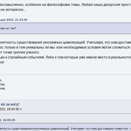
ь бессмысленно, особенно на философские темы. Любая наша дискуссия прост
не интересно...
аря 2023, 21:23:00
там не так?
роятность существования иноземных цивилизаций. Учитывая, что нам достове
ос только в том уникальны ли мы. или необходимые условия могли сложиться 
т точки зрения ученого.
ко к случайным событиям. Либо к тем которые уже имели место в реальности.
их!
в,
тов,
нов,
её за ногу!
23, 18:44:35 »
, 16:00:25
ятность существования иноземных цивилизаций. Учитывая, что нам достоверно известно, ч