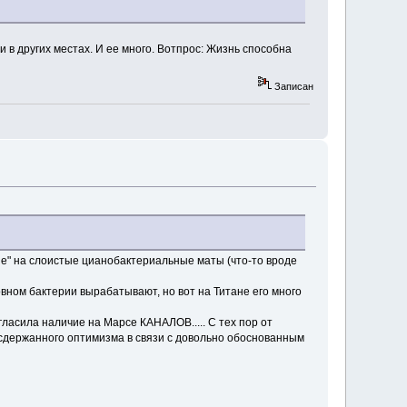
 в других местах. И ее много. Вотпрос: Жизнь способна
Записан
жие" на слоистые цианобактериальные маты (что-то вроде
овном бактерии вырабатывают, но вот на Титане его много
ласила наличие на Марсе КАНАЛОВ..... С тех пор от
 сдержанного оптимизма в связи с довольно обоснованным