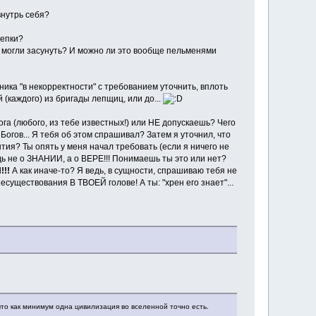
внутрь себя?
лепки?
ам могли засунуть? И можно ли это вообще пельменями
ика "в некорректности" с требованием уточнить, вплоть
(каждого) из бригады лепщиц, или до...
а (любого, из тебе известных!) или НЕ допускаешь? Чего
Богов... Я тебя об этом спрашивал? Затем я уточнил, что
ия? Ты опять у меня начал требовать (если я ничего не
дь не о ЗНАНИИ, а о ВЕРЕ!!! Понимаешь ты это или нет?
!!
А как иначе-то? Я ведь, в сущности, спрашиваю тебя не
уществования В ТВОЕЙ голове! А ты: "хрен его знает"...
то как минимум одна цивилизация во вселенной точно есть.