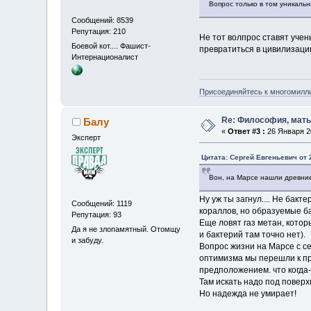
Вопрос только в том уникаль
Сообщений: 8539
Репутация: 210
Не тот волпрос ставят учен
Боевой кот.... Фашист-
превратиться в цивилизац
Интернационалист
Присоединяйтесь к многомилл
Re: Философия, мать 
Балу
«
Ответ #3 :
26 Января 20
Эксперт
Цитата: Сергей Евгеньевич от 
Вон, на Марсе нашли древни
Ну уж ты загнул.... Не бак
Сообщений: 1119
кораллов, но образуемые б
Репутация: 93
Еще ловят газ метан, котор
Да я не злопамятный. Отомщу
и бактерий там точно нет).
и забуду.
Вопрос жизни на Марсе с се
оптимизма мы перешли к пр
предположением. что когда-т
Там искать надо под поверх
Но надежда не умирает!