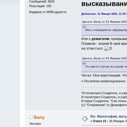
Сообщений: 3643
высказывани
Репутация: 150
Кодирую от МЛМ-дурости
Добавлено: 21 Января 2023, 21:35:
Цитата: Балу от 21 Января 2023
Или о некорректно сформули
Или о
демагогии
, прикрыв
Плавали - знаем! В своё вр
на этом съел.
Цитата: Балу от 21 Января 2023
Ты сам-то статью по ссылке ч
Читал. Она коротенькая. Чт
«
Последнее редактирование: 
"И посмотрел Создатель, и узр
И посмотрел Создатель, и узре
И изрек Создатель: "Сие очень
(с) "Откровения" от Дезинфект
Re: Философия, мать 
Балу
«
Ответ #1 :
26 Января 20
Эксперт