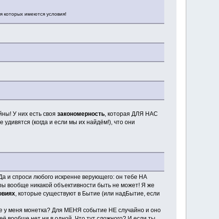
ля которых имеются условия!
ны! У них есть своя
закономерность
, которая ДЛЯ НАС
 удивятся (когда и если мы их найдём!), что они
Да и спроси любого искренне верующего: он тебе НА
ры вообще никакой объективности быть не может! Я же
овиях
, которые существуют в Бытие (или надБытие, если
уке у меня монетка? Для МЕНЯ событие НЕ случайно и оно
ё вообще нет ни в одной. Что тут сложного? И если ты