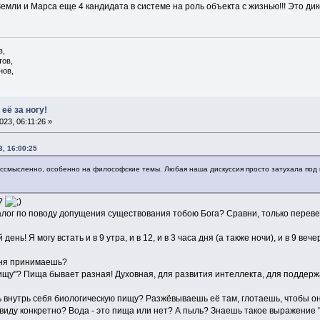
емли и Марса еще 4 кандидата в системе на роль объекта с жизнью!!! Это дико
в,
тов,
нов,
её за ногу!
23, 06:11:26 »
, 16:00:25
бессмысленно, особенно на философские темы. Любая наша дискуссия просто затухала под 
а?
иалог по поводу допущения существования тобою Бога? Сравни, только перев
нь! Я могу встать и в 9 утра, и в 12, и в 3 часа дня (а также ночи), и в 9 вечер
 дня принимаешь?
ищу"? Пища бывает разная! Духовная, для развития интеллекта, для поддержа
внутрь себя биологическую пищу? Разжёвываешь её там, глотаешь, чтобы она
виду конкретно? Вода - это пища или нет? А пыль? Знаешь такое выражение "