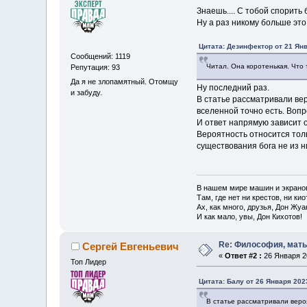
Знаешь.... С тобой спорит
Ну а раз никому больше это 
Цитата: Дезинфектор от 21 Янв
Сообщений: 1119
Читал. Она коротенькая. Что 
Репутация: 93
Да я не злопамятный. Отомщу
Ну последний раз.
и забуду.
В статье рассматривали ве
вселенной точно есть. Вопр
И ответ напрямую зависит о
Вероятность относится толь
существования бога не из н
В нашем мире машин и экрано
Там, где нет ни крестов, ни кио
Ах, как много, друзья, Дон Жуа
И как мало, увы, Дон Кихотов!
Re: Философия, мать 
Сергей Евгеньевич
«
Ответ #2 :
26 Января 20
Топ Лидер
Цитата: Балу от 26 Января 2023
В статье рассматривали веро