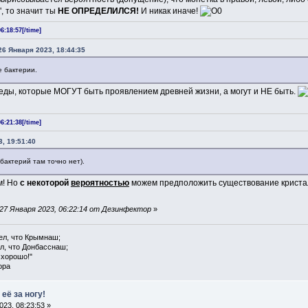
", то значит ты
НЕ ОПРЕДЕЛИЛСЯ!
И никак иначе!
6:18:57[/time]
26 Января 2023, 18:44:35
 бактерии.
следы, которые МОГУТ быть проявлением древней жизни, а могут и НЕ быть.
6:21:38[/time]
, 19:51:40
 бактерий там точно нет).
м! Но
с некоторой
вероятностью
можем предположить существование кристал
27 Января 2023, 06:22:14 от Дезинфектор
»
ел, что Крымнаш;
л, что Донбасснаш;
 хорошо!"
ора
её за ногу!
23, 08:23:53 »