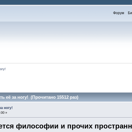
Форум
Би
огу!
ь её за ногу! (Прочитано 15512 раз)
а ногу!
:00 »
сается философии и прочих простра