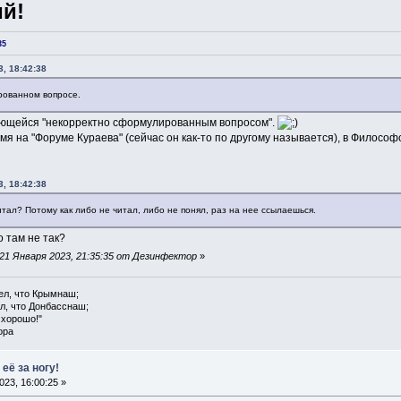
й!
35
, 18:42:38
рованном вопросе.
ающейся "некорректно сформулированным вопросом".
емя на "Форуме Кураева" (сейчас он как-то по другому называется), в Филосо
, 18:42:38
итал? Потому как либо не читал, либо не понял, раз на нее ссылаешься.
о там не так?
21 Января 2023, 21:35:35 от Дезинфектор
»
ел, что Крымнаш;
л, что Донбасснаш;
 хорошо!"
ора
её за ногу!
23, 16:00:25 »