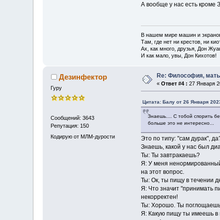
А вообще у нас есть кроме З
В нашем мире машин и экрано
Там, где нет ни крестов, ни кио
Ах, как много, друзья, Дон Жуа
И как мало, увы, Дон Кихотов!
Re: Философия, мать 
Дезинфектор
«
Ответ #4 :
27 Января 20
Гуру
Цитата: Балу от 26 Января 2023
Знаешь.... С тобой спорить 
Сообщений: 3643
больше это не интересно...
Репутация: 150
Кодирую от МЛМ-дурости
Это по типу: "сам дурак", д
Знаешь, какой у нас был д
Ты: Ты завтракаешь?
Я: У меня ненормированный де
на этот вопрос.
Ты: Ок, ты пищу в течении
Я: Что значит "принимать п
некорректен!
Ты: Хорошо. Ты поглощаешь 
Я: Какую пищу ты имеешь в 