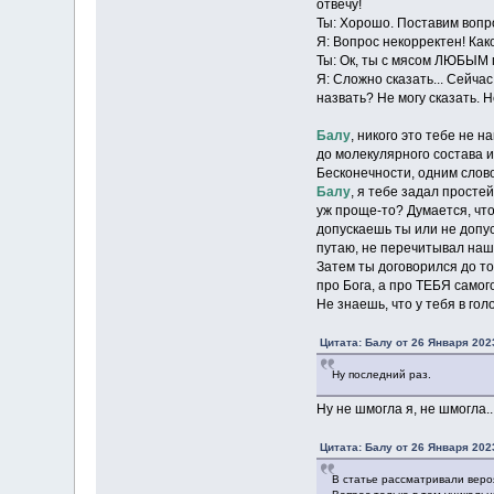
отвечу!
Ты: Хорошо. Поставим вопро
Я: Вопрос некорректен! Како
Ты: Ок, ты с мясом ЛЮБЫМ 
Я: Сложно сказать... Сейча
назвать? Не могу сказать. 
Балу
, никого это тебе не 
до молекулярного состава и
Бесконечности, одним слов
Балу
, я тебе задал прост
уж проще-то? Думается, что
допускаешь ты или не допус
путаю, не перечитывал наш 
Затем ты договорился до того
про Бога, а про ТЕБЯ самог
Не знаешь, что у тебя в гол
Цитата: Балу от 26 Января 2023
Ну последний раз.
Ну не шмогла я, не шмогла..
Цитата: Балу от 26 Января 2023
В статье рассматривали веро