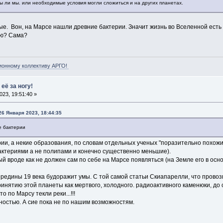
ны ли мы. или необходимые условия могли сложиться и на других планетах.
ые. Вон, на Марсе нашли древние бактерии. Значит жизнь во Вселенной есть и
ию? Сама?
ионному коллективу АРГО!
её за ногу!
23, 19:51:40 »
26 Января 2023, 18:44:35
е бактерии
терии, а некие образования, по словам отдельных ученых "поразительно похо
актериями а не полипами и конечно существенно меньшие).
ый вроде как не должен сам по себе на Марсе появляться (на Земле его в осн
редины 19 века будоражит умы. С той самой статьи Скиапарелли, что провозг
инятию этой планеты как мертвого, холодного. радиоактивного каменюки, до
о по Марсу текли реки...!!!
ностью. А сие пока не по нашим возможностям.