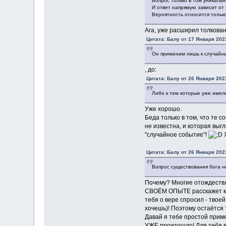
Вопрос только в том уникаль
И ответ напрямую зависит от 
Вероятность относится только
Ага, уже расширил толкова
Цитата: Балу от 17 Января 2023
Он применим лишь к случайн
, до:
Цитата: Балу от 26 Января 2023
Либо к тем которые уже имели
Уже хорошо.
Беда только в том, что те
не известна, и которая выг
"случайное событие"!
Х
Цитата: Балу от 26 Января 2023
Вопрос существования бога не
Почему? Многие отождествл
СВОЁМ ОПЫТЕ расскажет куч
тебя о вере спросил - твое
хочешь)! Поэтому остаётся 
Давай я тебе простой приме
УЖЕ произошло! Для тебя вы