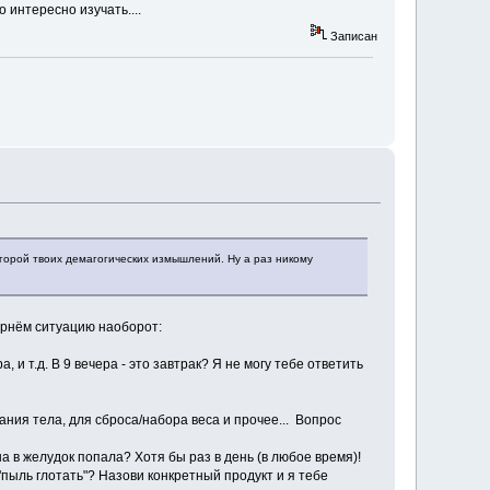
 интересно изучать....
Записан
горой твоих демагогических измышлений. Ну а раз никому
ернём ситуацию наоборот:
а, и т.д. В 9 вечера - это завтрак? Я не могу тебе ответить
ния тела, для сброса/набора веса и прочее... Вопрос
 в желудок попала? Хотя бы раз в день (в любое время)!
пыль глотать"? Назови конкретный продукт и я тебе