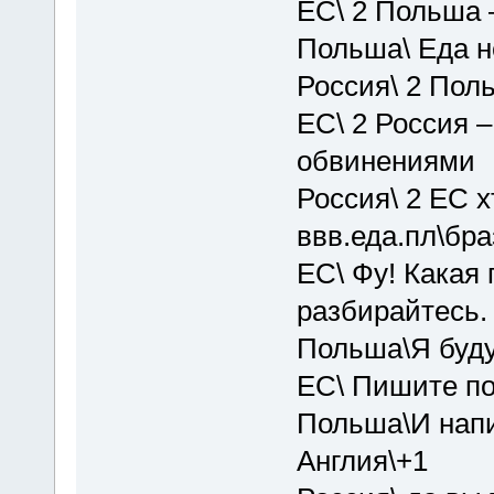
ЕС\ 2 Польша 
Польша\ Еда н
Россия\ 2 Пол
ЕС\ 2 Россия 
обвинениями
Россия\ 2 EC хт
ввв.еда.пл\бра
EC\ Фу! Какая 
разбирайтесь. 
Польша\Я буду
ЕС\ Пишите по
Польша\И напи
Англия\+1