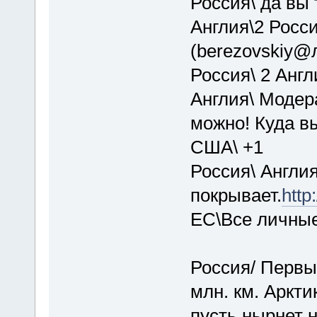
Россия\ да вы 
Англия\2 Росси
(berezovskiy@
Россия\ 2 Анг
Англия\ Модер
можно! Куда в
США\ +1
Россия\ Англи
покрывает.
http
EC\Все личные
Россия/ Первы
млн. км. Аркти
пусть нырнет н