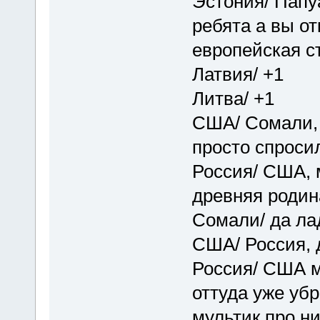
Эстония/ Папу
ребята а вы от
европейская ст
Латвия/ +1
Литва/ +1
США/ Сомали, а
просто спросил
Россия/ США,
древняя родина
Сомали/ да ла
США/ Россия, д
Россия/ США м
оттуда уже убр
мультик про ни