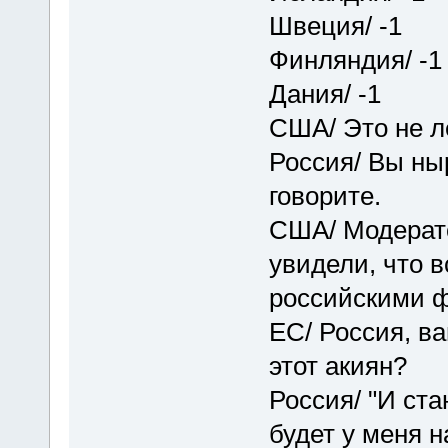
Швеция/ -1
Финляндия/ -1
Дания/ -1
США/ Это не л
Россия/ Вы ныр
говорите.
США/ Модерато
увидели, что 
российскими 
ЕС/ Россия, ва
этот акиян?
Россия/ "И ст
будет у меня н