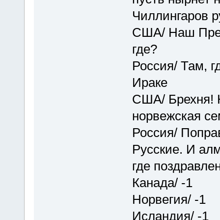
Чиллингаров р
США/ Наш През
где?
Россия/ Там, г
Ираке
США/ Брехня! Н
норвежская се
Россия/ Поправ
Русские. И алм
где поздравле
Канада/ -1
Норвегия/ -1
Исландия/ -1