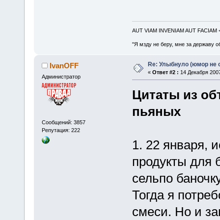
AUT VIAM INVENIAM AUT FACIAM
"Я мзду не беру, мне за державу о
Re: Улыбнуло (юмор не о
IvanOFF
«
Ответ #2 :
14 Декабря 2007
Администратор
Цитаты из об
пьяных
Сообщений: 3857
Репутация: 222
1. 22 января, 
продукты для б
сельпо баночку
Тогда я потре
смеси. Но и з