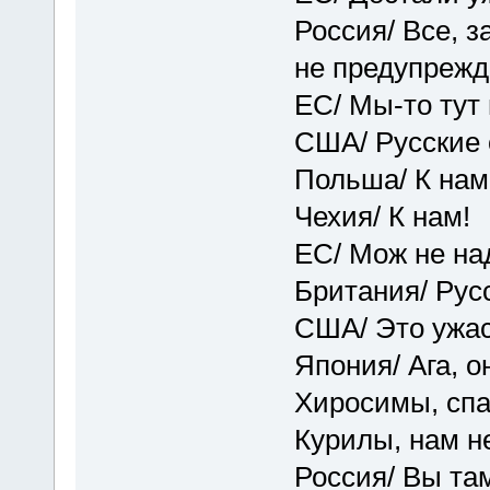
Россия/ Все, з
не предупрежд
ЕС/ Мы-то тут
США/ Русские 
Польша/ К нам
Чехия/ К нам!
ЕС/ Мож не над
Британия/ Рус
США/ Это ужас
Япония/ Ага, о
Хиросимы, спа
Курилы, нам н
Россия/ Вы та