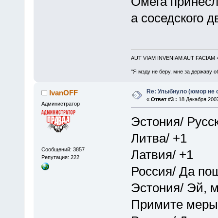
Омега принесл
а соседского д
AUT VIAM INVENIAM AUT FACIAM
"Я мзду не беру, мне за державу о
Re: Улыбнуло (юмор не о
IvanOFF
«
Ответ #3 :
18 Декабря 2007
Администратор
Эстония/ Русс
Литва/ +1
Сообщений: 3857
Латвия/ +1
Репутация: 222
Россия/ Да пош
Эстония/ Эй, м
Примите меры