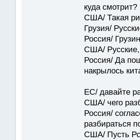
куда смотрит?
США/ Такая ри
Грузия/ Русские
Россия/ Грузин
США/ Русские,
Россия/ Да пош
накрылось кита
ЕС/ давайте р
США/ чего раз
Россия/ согла
разбираться п
США/ Пусть Ро