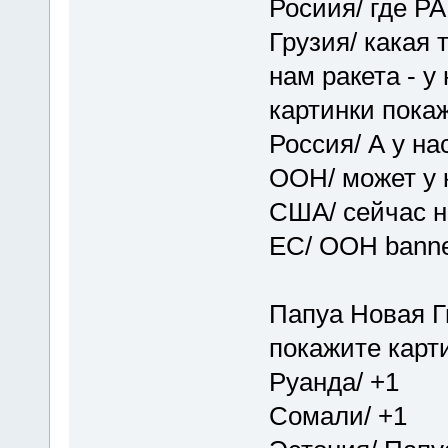
Росиия/ где Р
Грузия/ какая 
нам ракета - у
картинки пока
Россия/ А у на
ООН/ может у 
США/ сейчас н
ЕС/ ООН banne
Папуа Новая Гв
покажите карт
Руанда/ +1
Сомали/ +1