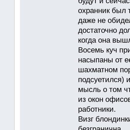
будут и сейчас
охранник был 
даже не обиде
достаточно дол
когда она выш
Восемь куч пр
насыпаны от е
шахматном пор
подсуетился) 
мысль о том ч
из окон офисо
работники.
Визг блондинк
безгранична....