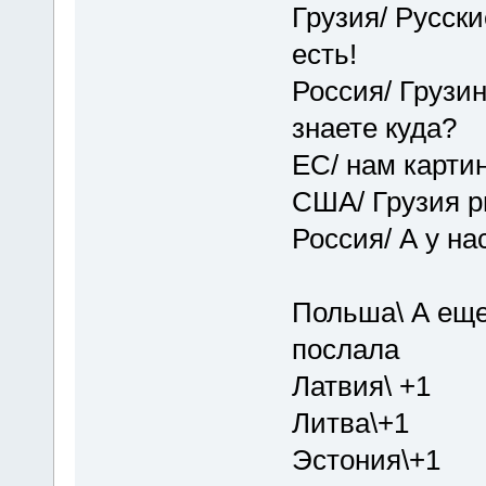
Грузия/ Русски
есть!
Россия/ Грузин
знаете куда?
ЕС/ нам карти
США/ Грузия р
Россия/ А у на
Польша\ А еще
послала
Латвия\ +1
Литва\+1
Эстония\+1