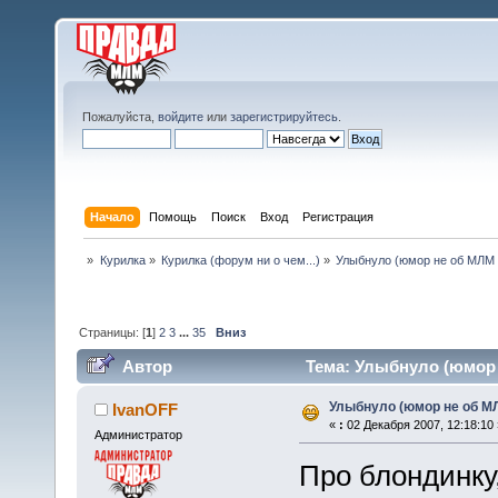
Пожалуйста,
войдите
или
зарегистрируйтесь
.
Начало
Помощь
Поиск
Вход
Регистрация
»
Курилка
»
Курилка (форум ни о чем...)
»
Улыбнуло (юмор не об МЛМ 
Страницы: [
1
]
2
3
...
35
Вниз
Автор
Тема: Улыбнуло (юмор н
Улыбнуло (юмор не об МЛ
IvanOFF
«
:
02 Декабря 2007, 12:18:10 
Администратор
Про блондинку,