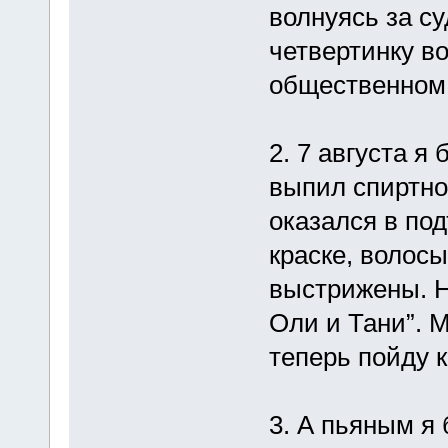
волнуясь за су
четвертинку во
общественном м
2. 7 августа я
выпил спиртног
оказался в по
краске, волос
выстрижены. Н
Оли и Тани”. М
теперь пойду к
3. А пьяным я 