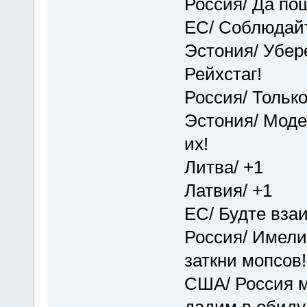
Россия/ Да пош
ЕС/ Соблюдайт
Эстония/ Убер
Рейхстаг!
Россия/ Только
Эстония/ Моде
их!
Литва/ +1
Латвия/ +1
ЕС/ Будте вза
Россия/ Имели
заткни мопсов!
США/ Россия м