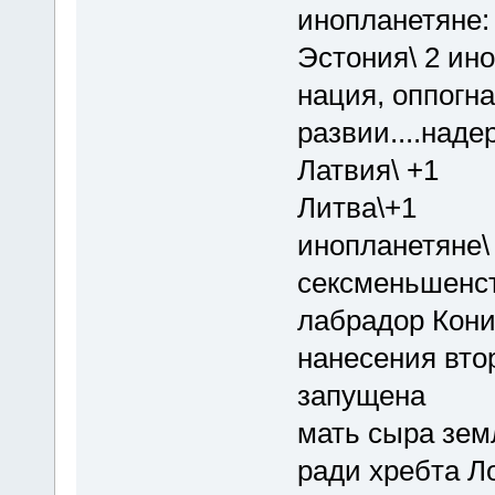
инопланетяне: 
Эстония\ 2 ин
нация, оппогн
развии....наде
Латвия\ +1
Литва\+1
инопланетяне\
сексменьшенст
лабрадор Кони
нанесения вто
запущена
мать сыра з
ради хребта Л