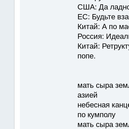
США: Да ладно
ЕС: Будьте вз
Китай: А по ма
Россия: Идеал
Китай: Ретрукт
попе.
мать сыра земл
азией
небесная канце
по кумполу
мать сыра зем