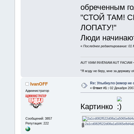
обреченным гол
"СТОЙ ТАМ! 
ЛОПАТУ!"
Люди начинают 
«
Последнее редактирование: 01 М
AUT VIAM INVENIAM AUT FACIAM
"Я мзду не беру, мне за державу о
Re: Улыбнуло (юмор не о
IvanOFF
«
Ответ #1 :
02 Декабря 2007
Администратор
Картинко
Сообщений: 3857
Репутация: 222
2a1cd082f522d08a1a5065e8d4abda