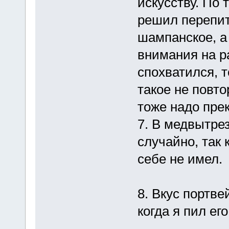
искусству. По 
решил перепит
шампанское, а 
внимания на ра
спохватился, 
такое не повто
тоже надо прек
7. В медвытре
случайно, так 
себе не имел.
8. Вкус портве
когда я пил ег