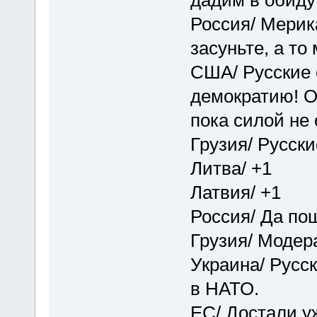
дадим в обиду
Россия/ Мерик
засуньте, а то
США/ Русские 
демократию! О
пока силой не 
Грузия/ Русски
Литва/ +1
Латвия/ +1
Россия/ Да пош
Грузия/ Модера
Украина/ Русс
в НАТО.
ЕС/ Достали уж