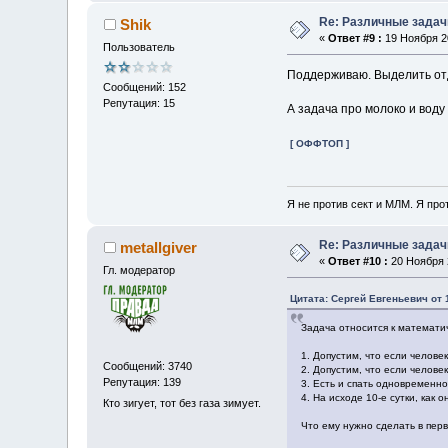
Re: Различные задач
Shik
«
Ответ #9 :
19 Ноября 20
Пользователь
Поддерживаю. Выделить отд
Сообщений: 152
Репутация: 15
А задача про молоко и воду 
[ ОФФТОП ]
Я не против сект и МЛМ. Я про
Re: Различные задач
metallgiver
«
Ответ #10 :
20 Ноября 2
Гл. модератор
Цитата: Сергей Евгеньевич от 
Задача относится к математи
1. Допустим, что если человек
Сообщений: 3740
2. Допустим, что если человек
Репутация: 139
3. Есть и спать одновременно
4. На исходе 10-е сутки, как о
Кто зигует, тот без газа зимует.
Что ему нужно сделать в перв