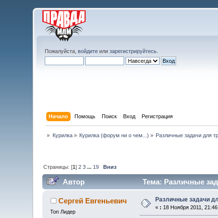
Пожалуйста,
войдите
или
зарегистрируйтесь
.
Начало
Помощь
Поиск
Вход
Регистрация
»
Курилка
»
Курилка (форум ни о чем...)
»
Различные задачи для т
Страницы: [
1
]
2
3
...
19
Вниз
Автор
Тема: Различные зад
Различные задачи дл
Сергей Евгеньевич
«
:
18 Ноября 2011, 21:46
Топ Лидер