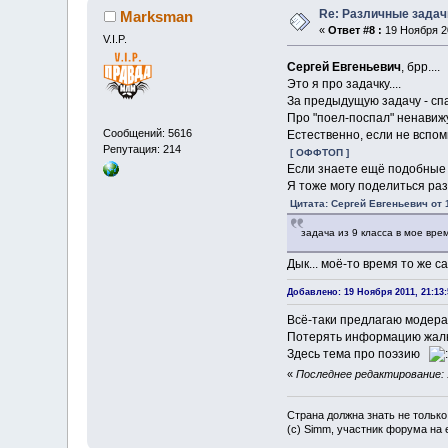
Re: Различные задач
Marksman
«
Ответ #8 :
19 Ноября 20
V.I.P.
Сергей Евгеньевич
, брр....
Это я про задачку....
За предыдущую задачу - спа
Про "поел-поспал" ненавижу
Сообщений: 5616
Естественно, если не вспом
Репутация: 214
[ ОФФТОП ]
Если знаете ещё подобные 
Я тоже могу поделиться раз
Цитата: Сергей Евгеньевич от 
задача из 9 класса в мое время
Дык... моё-то время то же с
Добавлено: 19 Ноября 2011, 21:13:
Всё-таки предлагаю модера
Потерять информацию жалко
Здесь тема про поэзию
«
Последнее редактирование: 
Страна должна знать не только
(c) Simm, участник форума на e