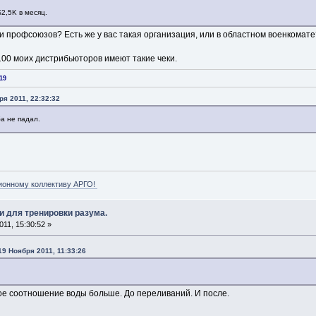
$2,5K в месяц.
ии профсоюзов? Есть же у вас такая организация, или в областном военкомате
- 100 моих дистрибьюторов имеют такие чеки.
19
ря 2011, 22:32:32
ба не падал.
ионному коллективу АРГО!
и для тренировки разума.
11, 15:30:52 »
19 Ноября 2011, 11:33:26
ое соотношение воды больше. До переливаний. И после.