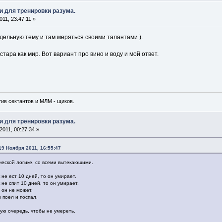
и для тренировки разума.
11, 23:47:11 »
ельную тему и там меряться своими талантами ).
стара как мир. Вот вариант про вино и воду и мой ответ.
тив сектантов и МЛМ - щиков.
и для тренировки разума.
011, 00:27:34 »
19 Ноября 2011, 16:55:47
ческой логике, со всеми вытекающими.
 не ест 10 дней, то он умирает.
 не спит 10 дней, то он умирает.
 он не может.
н поел и поспал.
ую очередь, чтобы не умереть.