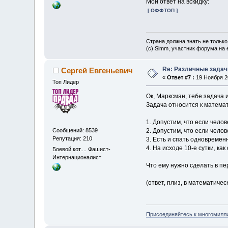
Мой ответ на вскидку:
[ ОФФТОП ]
Страна должна знать не только
(c) Simm, участник форума на e
Re: Различные задач
Сергей Евгеньевич
«
Ответ #7 :
19 Ноября 20
Топ Лидер
Ок, Марксман, тебе задача и
Задача относится к матема
1. Допустим, что если челов
Сообщений: 8539
2. Допустим, что если челов
Репутация: 210
3. Есть и спать одновремен
4. На исходе 10-е сутки, как
Боевой кот.... Фашист-
Интернационалист
Что ему нужно сделать в пе
(ответ, плиз, в математиче
Присоединяйтесь к многомилл