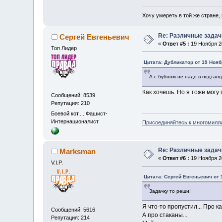
Хочу умереть в той же стране, 
Re: Различные задач
Сергей Евгеньевич
«
Ответ #5 :
19 Ноября 20
Топ Лидер
Цитата: Дубликатор от 19 Нояб
А с бубном не надо в подтан
Как хочешь. Но я тоже могу
Сообщений: 8539
Репутация: 210
Боевой кот.... Фашист-
Интернационалист
Присоединяйтесь к многомилл
Re: Различные задач
Marksman
«
Ответ #6 :
19 Ноября 20
V.I.P.
Цитата: Сергей Евгеньевич от 
Задачку то реши!
Я что-то пропустил... Про 
Сообщений: 5616
А про стаканы...
Репутация: 214