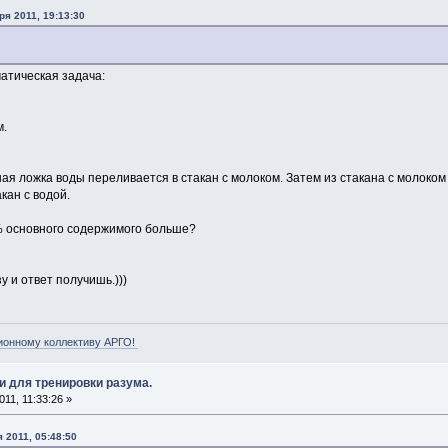
ря 2011, 19:13:30
атическая задача:
м.
ная ложка воды переливается в стакан с молоком. Затем из стакана с молоко
кан с водой.
% основного содержимого больше?
у и ответ получишь.)))
ионному коллективу АРГО!
и для тренировки разума.
11, 11:33:26 »
 2011, 05:48:50