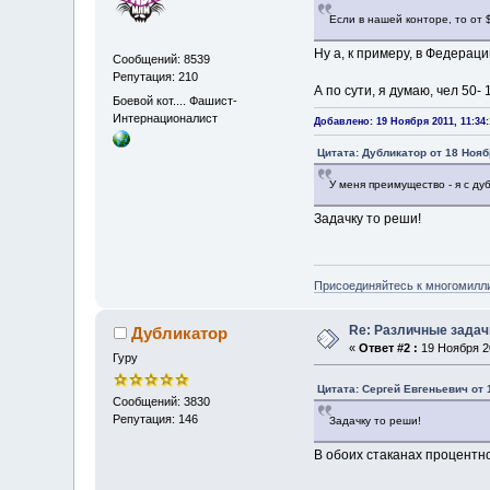
Если в нашей конторе, то от 
Ну а, к примеру, в Федерац
Сообщений: 8539
Репутация: 210
А по сути, я думаю, чел 50
Боевой кот.... Фашист-
Интернационалист
Добавлено: 19 Ноября 2011, 11:34:
Цитата: Дубликатор от 18 Нояб
У меня преимущество - я с ду
Задачку то реши!
Присоединяйтесь к многомилл
Re: Различные задач
Дубликатор
«
Ответ #2 :
19 Ноября 20
Гуру
Цитата: Сергей Евгеньевич от 
Сообщений: 3830
Репутация: 146
Задачку то реши!
В обоих стаканах процентн