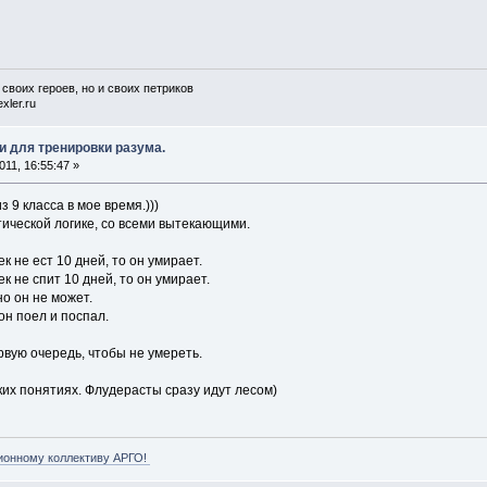
 своих героев, но и своих петриков
xler.ru
и для тренировки разума.
11, 16:55:47 »
з 9 класса в мое время.)))
тической логике, со всеми вытекающими.
ек не ест 10 дней, то он умирает.
ек не спит 10 дней, то он умирает.
но он не может.
 он поел и поспал.
рвую очередь, чтобы не умереть.
ских понятиях. Флудерасты сразу идут лесом)
ионному коллективу АРГО!