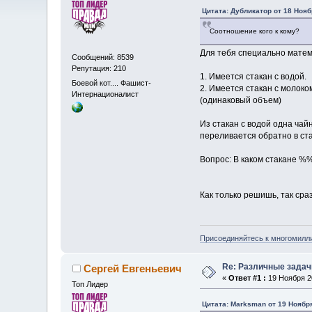
Цитата: Дубликатор от 18 Нояб
Соотношение кого к кому?
Для тебя специально матем
Сообщений: 8539
Репутация: 210
1. Имеется стакан с водой.
Боевой кот.... Фашист-
2. Имеется стакан с молоко
Интернационалист
(одинаковый объем)
Из стакан с водой одна чай
переливается обратно в ста
Вопрос: В каком стакане %
Как только решишь, так сраз
Присоединяйтесь к многомилл
Re: Различные задач
Сергей Евгеньевич
«
Ответ #1 :
19 Ноября 20
Топ Лидер
Цитата: Marksman от 19 Ноября