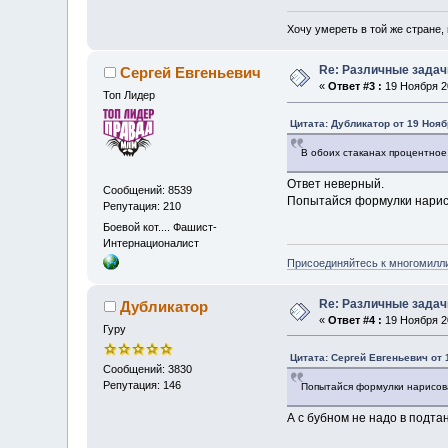
Хочу умереть в той же стране, 
Re: Различные задач
Сергей Евгеньевич
«
Ответ #3 :
19 Ноября 20
Топ Лидер
Цитата: Дубликатор от 19 Нояб
В обоих стаканах процентное
Ответ неверный.
Сообщений: 8539
Попытайся формулки нарисо
Репутация: 210
Боевой кот.... Фашист-
Интернационалист
Присоединяйтесь к многомилл
Re: Различные задач
Дубликатор
«
Ответ #4 :
19 Ноября 20
Гуру
Цитата: Сергей Евгеньевич от 
Сообщений: 3830
Репутация: 146
Попытайся формулки нарисова
А с бубном не надо в подта