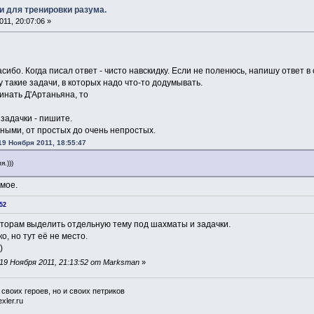
и для тренировки разума.
11, 20:07:06 »
сибо. Когда писал ответ - чисто навскидку. Если не поленюсь, напишу ответ в
 такие задачи, в которых надо что-то додумывать.
инать Д'Артаньяна, то
задачки - пишите.
ными, от простых до очень непростых.
19 Ноября 2011, 18:55:47
.)))
амое.
52
торам выделить отдельную тему под шахматы и задачки.
, но тут её не место.
19 Ноября 2011, 21:13:52 от Marksman
»
 своих героев, но и своих петриков
xler.ru