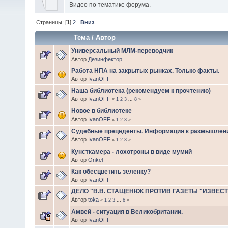
Видео по тематике форума.
Страницы: [
1
]
2
Вниз
Тема
/
Автор
Универсальный МЛМ-переводчик
Автор
Дезинфектор
Работа НПА на закрытых рынках. Только факты.
Автор
IvanOFF
Наша библиотека (рекомендуем к прочтению)
Автор
IvanOFF
«
1
2
3
...
8
»
Новое в библиотеке
Автор
IvanOFF
«
1
2
3
»
Судебные прецеденты. Информация к размышлен
Автор
IvanOFF
«
1
2
3
»
Кунсткамера - лохотроны в виде мумий
Автор
Onkel
Как обесцветить зеленку?
Автор
IvanOFF
ДЕЛО "В.В. СТАЩЕНЮК ПРОТИВ ГАЗЕТЫ "ИЗВЕС
Автор
toka
«
1
2
3
...
6
»
Амвей - ситуация в Великобритании.
Автор
IvanOFF