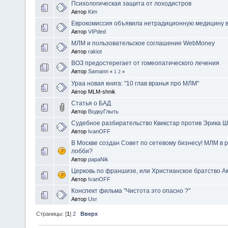
Психологическая защита от лоходистров
Автор
Kim
Еврокомиссия объявила нетрадиционную медицину в
Автор
VIPded
МЛМ и пользовательское соглашение WebMoney
Автор
rakiot
ВОЗ предостерегает от гомеопатического лечения
Автор
Samann
«
1
2
»
Ураа новая книга: "10 глав вранья про МЛМ"
Автор MLM-shnik
Статья о БАД
Автор
ВодкуГлыть
Судебное разбирательство Квикстар против Эрика 
Автор
IvanOFF
В Москве создан Совет по сетевому бизнесу! МЛМ в р
лобби?
Автор
papaNik
Церковь по франшизе, или Христианское братство А
Автор
IvanOFF
Конспект фильма "Чистота это опасно ?"
Автор
Usr
Страницы: [
1
]
2
Вверх