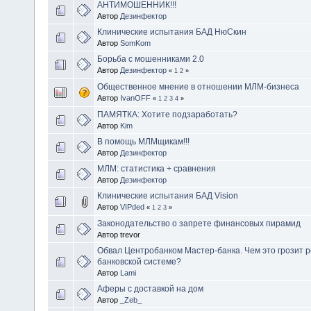
АНТИМОШЕННИК!!!
Автор
Дезинфектор
Клинические испытания БАД НюСкин
Автор
SomKom
Борьба с мошенниками 2.0
Автор
Дезинфектор
«
1
2
»
Общественное мнение в отношении МЛМ-бизнеса
Автор
IvanOFF
«
1
2
3
4
»
ПАМЯТКА: Хотите подзаработать?
Автор
Kim
В помощь МЛМщикам!!!
Автор
Дезинфектор
МЛМ: статистика + сравнения
Автор
Дезинфектор
Клинические испытания БАД Vision
Автор
VIPded
«
1
2
3
»
Законодательство о запрете финансовых пирамид
Автор trevor
Обвал Центробанком Мастер-банка. Чем это грозит 
банковской системе?
Автор
Lami
Аферы с доставкой на дом
Автор
_Zeb_