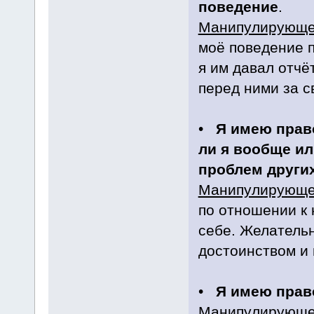
поведение
.
Манипулирующе
моё поведение 
я им давал отчё
перед ними за с
•
Я имею прав
ли я вообще ил
проблем други
Манипулирующе
по отношении к 
себе. Желатель
достоинством и 
•
Я имею прав
Манипулирующе