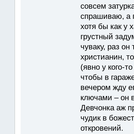
совсем затурка
спрашиваю, а 
хотя бы как у 
грустный заду
чуваку, раз он
христианин, то
(явно у кого-т
чтобы в гараже
вечером жду ег
ключами – он 
Девчонка аж п
чудик в божес
откровений.