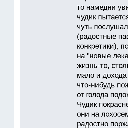
то намедни уви
чудик пытается
чуть послушал,
(радостные па
конкретики), 
на "новые лека
жизнь-то, стол
мало и дохода 
что-нибудь пож
от голода подо
Чудик покрасн
они на лохосе
радостно порж