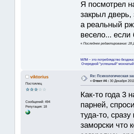
Я посмотрел на
закрыл дверь, 
а реальный ржа
весело... если 
«
Последнее редактирование: 28 Д
МЛМ – это потреблядство бездока
Очередной "успешный" мохнатый 
Re: Психологическая за
viktorius
«
Ответ #4 :
30 Декабря 2011
Постоялец
Как-то года 3
Сообщений: 494
парней, спрос
Репутация: 18
туда-то, сразу
заморски что к