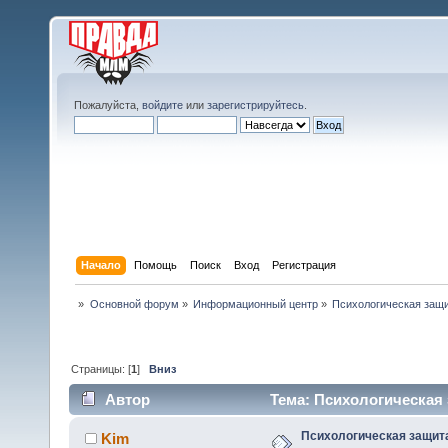
Пожалуйста,
войдите
или
зарегистрируйтесь
.
Начало
Помощь
Поиск
Вход
Регистрация
»
Основной форум
»
Информационный центр
»
Психологическая защи
Страницы: [
1
]
Вниз
Автор
Тема: Психологическая 
Психологическая защит
Kim