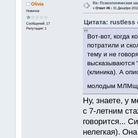
Re: Психологическая за
Olivia
«
Ответ #6 :
31 Декабря 2011
Новичок
Цитата: rustless
Сообщений: 17
Репутация: 1
Вот-вот, когда 
потратили и ско
тему и не говор
высказываются "
(клиника). А оп
молодым МЛМщик
Ну, знаете, у
с 7-летним ста
говорится... Си
нелегкая). Он