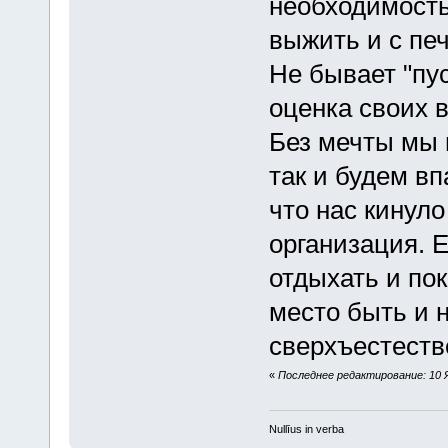
необходимость
выжить и с пе
Не бывает "пу
оценка своих 
Без мечты мы 
так и будем вп
что нас кинуло
организация. Е
отдыхать и по
место быть и н
сверхъестестве
«
Последнее редактирование: 10 Ян
Nullīus in verba