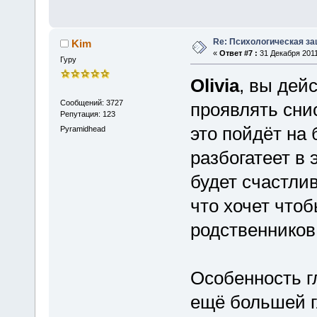
Re: Психологическая за
Kim
«
Ответ #7 :
31 Декабря 2011
Гуру
Olivia
, вы дей
Сообщений: 3727
проявлять сни
Репутация: 123
это пойдёт на 
Pyramidhead
разбогатеет в 
будет счастлив
что хочет что
родственников 
Особенность гл
ещё большей гл