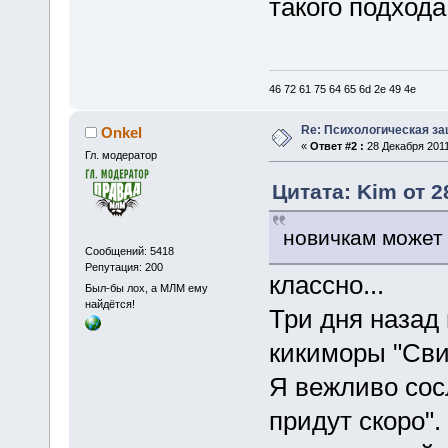
такого подход
46 72 61 75 64 65 6d 2e 49 4e
Re: Психологическая за
Onkel
«
Ответ #2 :
28 Декабря 2011
Гл. модератор
Цитата: Kim от 2
новичкам может
Сообщений: 5418
Репутация: 200
классно...
Был-бы лох, а МЛМ ему
найдётся!
Три дня назад
кикиморы "Сви
Я вежливо сосл
придут скоро".