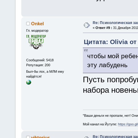
Re: Психологическая за
Onkel
«
Ответ #9 :
31 Декабря 2011
Гл. модератор
Цитата: Olivia от
чтобы мой ребен
Сообщений: 5418
эту лабудень
Репутация: 200
Был-бы лох, а МЛМ ему
найдётся!
Пусть попробу
набора новеньк
"Ваши деньги не пропали, нет! Они
Мой канал на Йутупе:
https://goo.g
Re: Психологическая за
viktorius