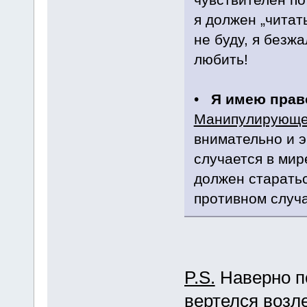
я должен „читать
не буду, я безж
любить!
•
Я имею право
Манипулирующе
внимательно и э
случается в мире
должен старатьс
противном случа
P.S.
Наверно по
вертелся возле