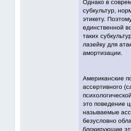
Однако в совре
субкультур, нор
этикету. Поэтом
единственной в
таких субкульту
лазейку для ата
амортизации.
Американские п
ассертивного (
психологической
это поведение ц
называемые ассе
безусловно обла
блокирующие эт