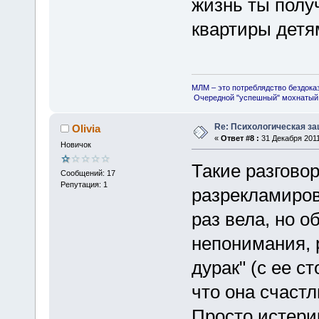
жизнь ты полу
квартиры детя
МЛМ – это потреблядство бездока
Очередной "успешный" мохнатый 
Re: Психологическая за
Olivia
«
Ответ #8 :
31 Декабря 2011
Новичок
Такие разговор
Сообщений: 17
Репутация: 1
разрекламирова
раз вела, но о
непонимания, 
дурак" (с ее с
что она счастл
Просто истерик