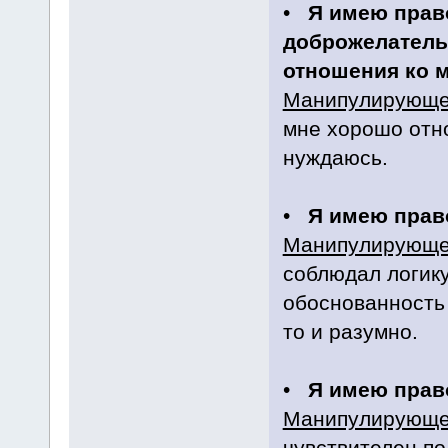
•
Я имею прав
доброжелатель
отношения ко 
Манипулирующе
мне хорошо отно
нуждаюсь.
•
Я имею прав
Манипулирующе
соблюдал логику
обоснованность 
то и разумно.
•
Я имею право
Манипулирующе
чувствителен п