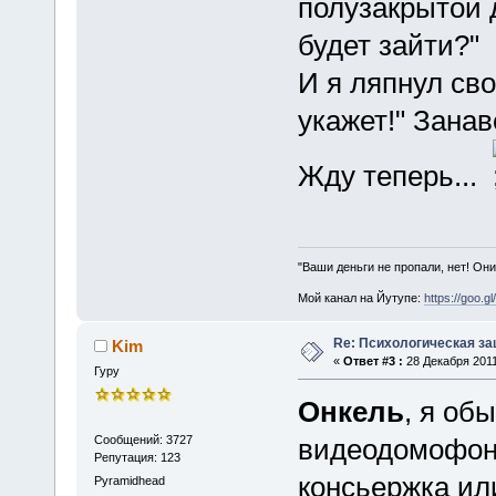
полузакрытой 
будет зайти?"
И я ляпнул сво
укажет!" Занав
Жду теперь...
"Ваши деньги не пропали, нет! Они
Мой канал на Йутупе:
https://goo.g
Re: Психологическая за
Kim
«
Ответ #3 :
28 Декабря 2011
Гуру
Онкель
, я об
Сообщений: 3727
видеодомофон
Репутация: 123
консьержка или
Pyramidhead