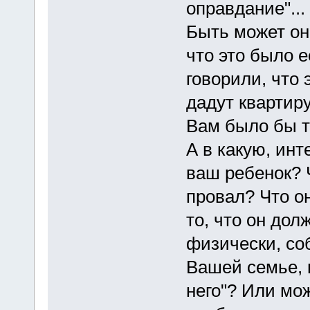
оправдание"...
Быть может она
что это было е
говорили, что 
дадут квартиру
Вам было бы т
А в какую, ин
ваш ребенок? 
провал? Что о
то, что он дол
физически, со
Вашей семье, и
него"? Или мо