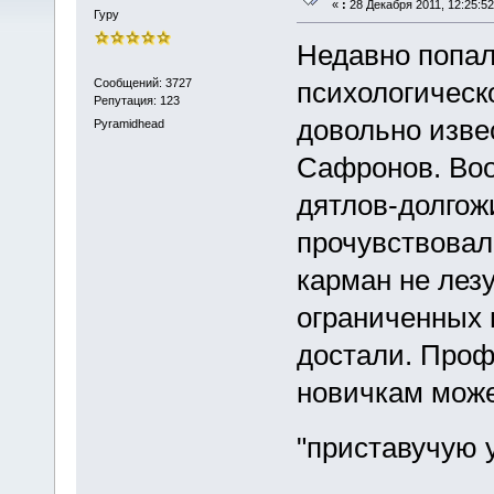
«
:
28 Декабря 2011, 12:25:52
Гуру
Недавно попал
Сообщений: 3727
психологическ
Репутация: 123
довольно изве
Pyramidhead
Сафронов. Во
дятлов-долгож
прочувствовали
карман не лез
ограниченных 
достали. Профи
новичкам може
"приставучую 