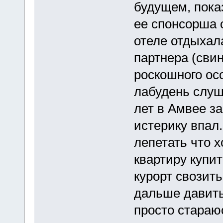
будущем, пока
ее спонсорша 
отеле отдыхал
партнера (свин
роскошного ос
лабудень слуша
лет в Амвее за
истерику впал.
лепетать что х
квартиру купит
курорт свозить
дальше давить
просто стараю