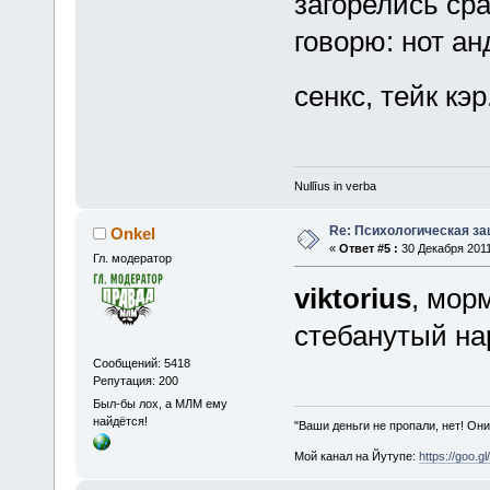
загорелись сра
говорю: нот ан
сенкс, тейк кэр
Nullīus in verba
Re: Психологическая за
Onkel
«
Ответ #5 :
30 Декабря 2011
Гл. модератор
viktorius
, морм
стебанутый нар
Сообщений: 5418
Репутация: 200
Был-бы лох, а МЛМ ему
найдётся!
"Ваши деньги не пропали, нет! Они
Мой канал на Йутупе:
https://goo.g