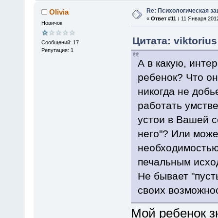
Re: Психологическая за
Olivia
«
Ответ #11 :
11 Января 2012
Новичок
Цитата: viktoriu
Сообщений: 17
Репутация: 1
А в какую, инте
ребенок? Что он
никогда не добь
работать умств
устои в Вашей с
него"? Или може
необходимостью 
печальным исхо
Не бывает "пуст
своих возможно
Мой ребенок зн