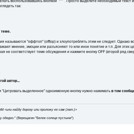
сделать воспользовавшись кнопкой
. Просто выделите необходимый текст и
глядеть так:
 теме.
я называются "оффтоп" (offtop) и злоупотреблять этим не следует. Однако 
ажают мнение, эмоции или разъясняют то или иное понятие и т.п. Для этих 
орая не соответствует теме обсуждения и нажмите кнопку OFF (второй ряд све
1
гой автор...
и "Цитровать выделенное" одноименную кнопку нужно нажимать
в том сообще
IAM
<или найду дорогу или проложу ее сам (лат.)>
ву обидно." (Верещагин "Белое солнце пустыни")