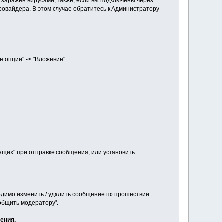
заражен вирусами, также, если вы подключены через
ровайдера. В этом случае обратитесь к Администратору
 опции" -> "Вложение"
щих" при отправке сообщения, или установить
одимо изменить / удалить сообщение по прошествии
общить модератору".
ения.