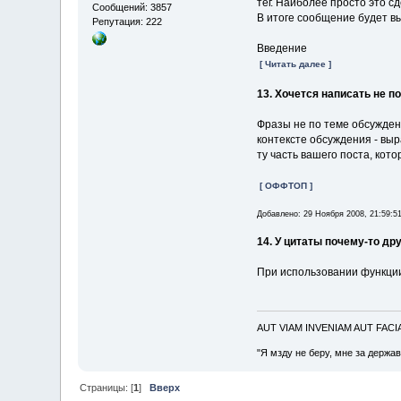
тег. Наиболее просто это 
Сообщений: 3857
В итоге сообщение будет вы
Репутация: 222
Введение
[ Читать далее ]
13. Хочется написать не по
Фразы не по теме обсуждени
контексте обсуждения - выр
ту часть вашего поста, кот
[ ОФФТОП ]
Добавлено: 29 Ноября 2008, 21:59:5
14. У цитаты почему-то дру
При использовании функци
AUT VIAM INVENIAM AUT FAC
"Я мзду не беру, мне за держа
Страницы: [
1
]
Вверх