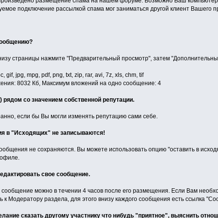
 произведено размещение спама на нашем форуме. Возможно Ваш компьютер 
уемое подключение рассылкой спама мог заниматься другой клиент Вашего п
 сообщению?
низу страницы нажмите "Предварительный просмотр", затем "Дополнительные
, jpg, mpg, pdf, png, txt, zip, rar, avi, 7z, xls, chm, tif
ния: 8032 Кб, Максимум вложений на одно сообщение: 4
 (+) рядом со значением собственной репутации.
ранно, если бы Вы могли изменять репутацию сами себе.
ия в "Исходящих" не записываются!
общения не сохраняются. Вы можете использовать опцию "оставить в исходя
рофиле.
редактировать свое сообщение.
 сообщение можно в течении 4 часов после его размещения. Если Вам необх
ь к Модератору раздела, для этого внизу каждого сообщения есть ссылка "Со
елание сказать другому участнику что нибудь "приятное", выяснить отнош