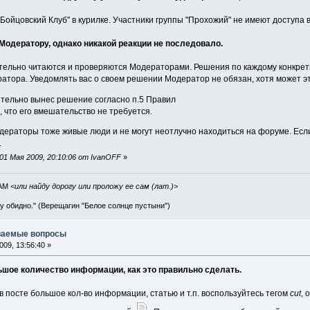
"Бойцовский Клуб" в курилке. Участники группы "Прохожий" не имеют доступа в
Модератору, однако никакой реакции не последовало.
ельно читаются и проверяются Модераторами. Решения по каждому конкретно
тора. Уведомлять вас о своем решении Модератор не обязан, хотя может это
тельно вынес решение согласно п.5 Правил
 что его вмешательство не требуется.
Модераторы тоже живые люди и не могут неотлучно находиться на форуме. Ес
.
01 Мая 2009, 20:10:06 от IvanOFF
»
IAM
<или найду дорогу или проложу ее сам (лат.)>
ву обидно." (Верещагин "Белое солнце пустыни")
аваемые вопросы
09, 13:56:40 »
льшое количество информации, как это правильно сделать.
в посте большое кол-во информации, статью и т.п. воспользуйтесь тегом
cut
, 