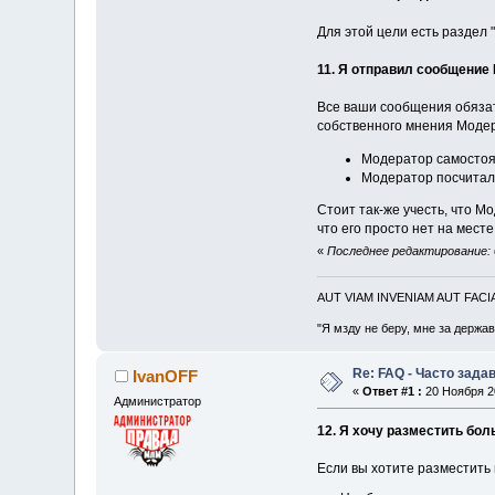
Для этой цели есть раздел 
11. Я отправил сообщение 
Все ваши сообщения обязат
собственного мнения Модера
Модератор самостоя
Модератор посчитал,
Стоит так-же учесть, что 
что его просто нет на месте
«
Последнее редактирование: 
AUT VIAM INVENIAM AUT FAC
"Я мзду не беру, мне за держа
Re: FAQ - Часто зад
IvanOFF
«
Ответ #1 :
20 Ноября 20
Администратор
12. Я хочу разместить бо
Если вы хотите разместить 