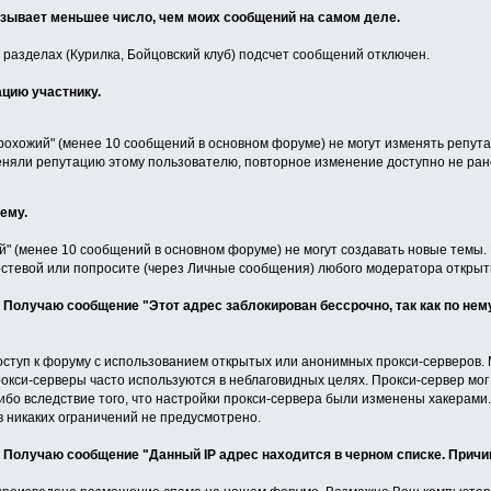
азывает меньшее число, чем моих сообщений на самом деле.
 разделах (Курилка, Бойцовский клуб) подсчет сообщений отключен.
ацию участнику.
рохожий" (менее 10 сообщений в основном форуме) не могут изменять репут
няли репутацию этому пользователю, повторное изменение доступно не ранее
тему.
" (менее 10 сообщений в основном форуме) не могут создавать новые темы. Е
гостевой или попросите (через Личные сообщения) любого модератора открыть
м. Получаю сообщение "Этот адрес заблокирован бессрочно, так как по н
ступ к форуму с использованием открытых или анонимных прокси-серверов. 
рокси-серверы часто используются в неблаговидных целях. Прокси-сервер мо
либо вследствие того, что настройки прокси-сервера были изменены хакерам
 никаких ограничений не предусмотрено.
. Получаю сообщение "Данный IP адрес находится в черном списке. Причин