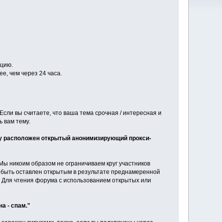
ацию.
, чем через 24 часа.
сли вы считаете, что ваша тема срочная / интересная и
 вам тему.
ему расположен открытый анонимизирующий прокси-
Мы никоим образом не ограничиваем круг участников
г быть оставлен открытым в результате преднамеренной
и. Для чтения форума с использованием открытых или
а - спам."