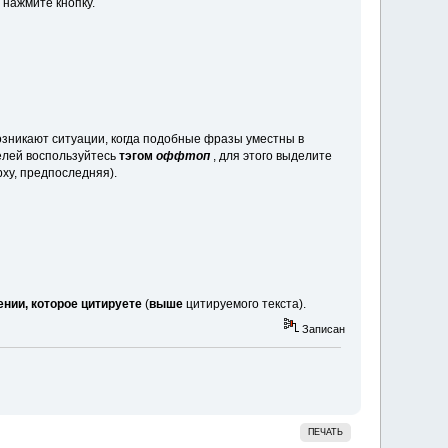
 нажмите кнопку.
возникают ситуации, когда подобные фразы уместны в
целей воспользуйтесь
тэгом
оффтоп
, для этого выделите
рху, предпоследняя).
нии, которое цитируете
(
выше
цитируемого текста).
Записан
ПЕЧАТЬ