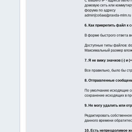
С Вашего IP - адреса было
домовую сеть или коммутир
форума по адресу
admin[собака]pravda-mlm.ru
6. Как прикрепить файл к
В форме быстрого ответа в
Доступные типы файлов: doc, gif
Максимальный размер вложе
7. Я не вижу значков (-) и
Все правильно, было бы ст
8. Отправленные сообщен
По умолчанию исходящие со
сохранение исходящих в п
9. Не могу удалить или от
Редактировать собственное
данного времени обратитес
10. Есть непреодолимое ж