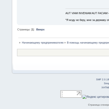
AUT VIAM INVENIAM AUT FACIAM
"Я мзду не беру, мне за державу о
Страницы: [
1
]
Вверх
»
Начинающему предпринимателю
»
В помощь начинающему предпр
SMF 2.0.1
Simp
XHTM
Страница сгенери