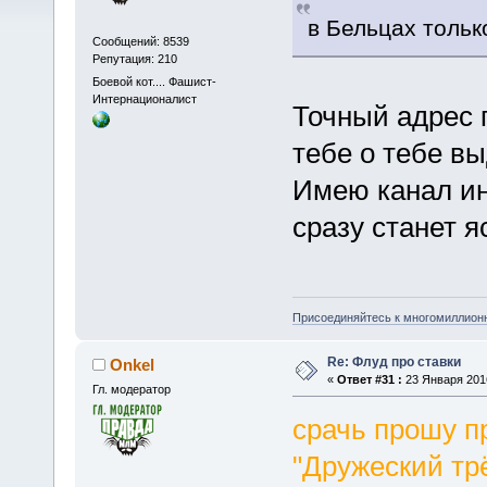
в Бельцах толь
Сообщений: 8539
Репутация: 210
Боевой кот.... Фашист-
Интернационалист
Точный адрес 
тебе о тебе вы
Имею канал ин
сразу станет я
Присоединяйтесь к многомиллион
Re: Флуд про ставки
Onkel
«
Ответ #31 :
23 Января 2016
Гл. модератор
срачь прошу п
"Дружеский тр