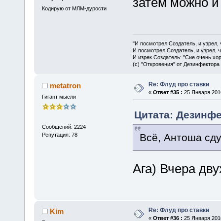
затем можно и
Кодирую от МЛМ-дурости
"И посмотрел Создатель, и узрел,
И посмотрел Создатель, и узрел, 
И изрек Создатель: "Сие очень хо
(с) "Откровения" от Дезинфектора
Re: Флуд про ставки
metatron
«
Ответ #35 :
25 Января 2016
Гигант мысли
Цитата: Дезинфе
Сообщений: 2224
Всё, Антоша сду
Репутация: 78
Ага) Вчера дв
Re: Флуд про ставки
Kim
«
Ответ #36 :
25 Января 2016