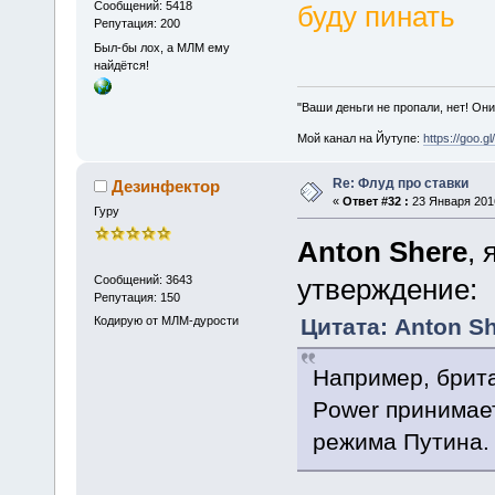
Сообщений: 5418
буду пинать
Репутация: 200
Был-бы лох, а МЛМ ему
найдётся!
"Ваши деньги не пропали, нет! Они
Мой канал на Йутупе:
https://goo.g
Re: Флуд про ставки
Дезинфектор
«
Ответ #32 :
23 Января 2016
Гуру
Anton Shere
,
Сообщений: 3643
утверждение:
Репутация: 150
Кодирую от МЛМ-дурости
Цитата: Anton Sh
Например, брит
Power принимает
режима Путина. 