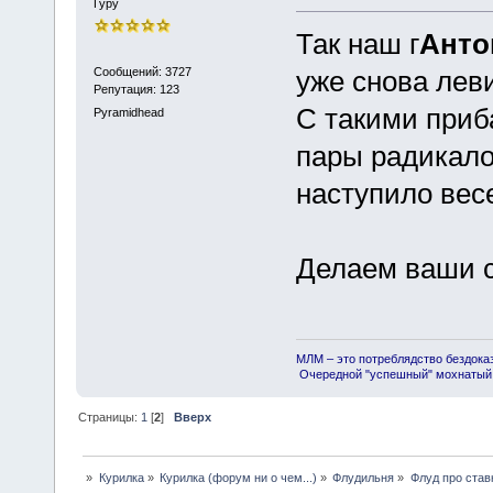
Гуру
Так наш г
Анто
Сообщений: 3727
уже снова лев
Репутация: 123
С такими приб
Pyramidhead
пары радикалов
наступило вес
Делаем ваши с
МЛМ – это потреблядство бездока
Очередной "успешный" мохнатый 
Страницы:
1
[
2
]
Вверх
»
Курилка
»
Курилка (форум ни о чем...)
»
Флудильня
»
Флуд про став