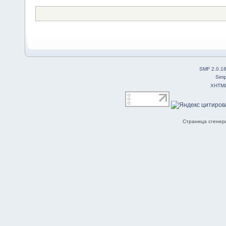
SMF 2.0.1
Simp
XHTM
Страница сгенери