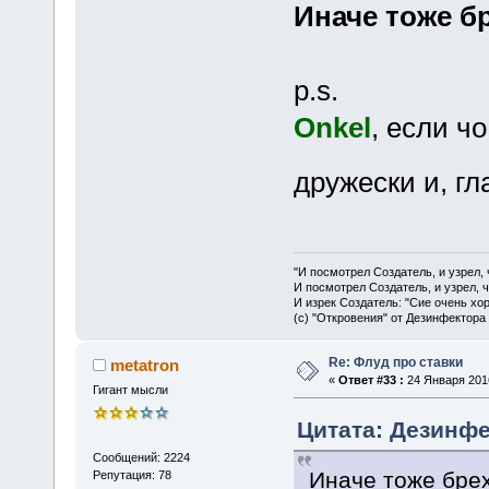
Иначе тоже б
p.s.
Onkel
, если чо
дружески и, г
"И посмотрел Создатель, и узрел,
И посмотрел Создатель, и узрел, 
И изрек Создатель: "Сие очень хо
(с) "Откровения" от Дезинфектора
Re: Флуд про ставки
metatron
«
Ответ #33 :
24 Января 2016
Гигант мысли
Цитата: Дезинфе
Сообщений: 2224
Иначе тоже бре
Репутация: 78