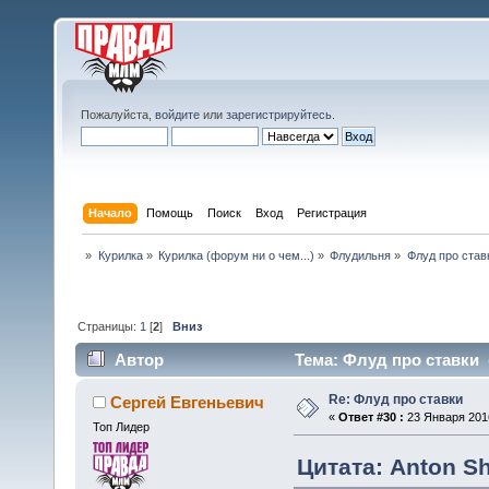
Пожалуйста,
войдите
или
зарегистрируйтесь
.
Начало
Помощь
Поиск
Вход
Регистрация
»
Курилка
»
Курилка (форум ни о чем...)
»
Флудильня
»
Флуд про став
Страницы:
1
[
2
]
Вниз
Автор
Тема: Флуд про ставки 
Re: Флуд про ставки
Сергей Евгеньевич
«
Ответ #30 :
23 Января 2016
Топ Лидер
Цитата: Anton Sh