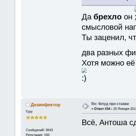
Да
брехло
он
смысловой нагр
Ты заценил, ч
два разных ф
Хотя можно её
Re: Флуд про ставки
Дезинфектор
«
Ответ #34 :
25 Января 2016
Гуру
Всё, Антоша сд
Сообщений: 3643
Репутация: 150