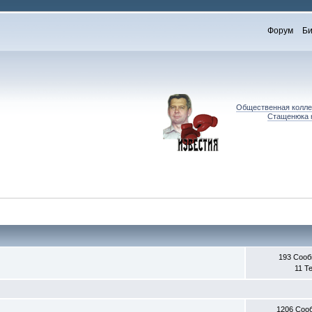
Форум
Би
Общественная коллег
Стащенюка к
193 Соо
11 Т
1206 Соо