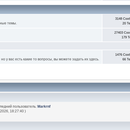
3148 Соо
ные темы.
20 Т
27403 Со
179 
1476 Соо
о у вас есть какие то вопросы, вы можете задать их здесь.
66 Т
следний пользователь:
Markrnf
2026, 18:27:40 )