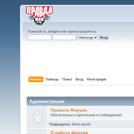
Пожалуйста,
войдите
или
зарегистрируйтесь
.
Начало
Помощь
Поиск
Вход
Регистрация
Администрация
Правила Форума
Обязательно к прочтению и соблюдению!
Подразделы
:
Книга жалоб
О работе форума