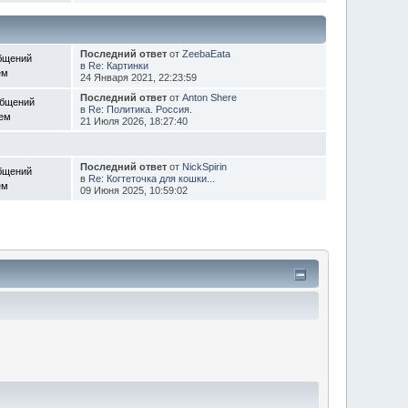
Последний ответ
от
ZeebaEata
бщений
в
Re: Картинки
ем
24 Января 2021, 22:23:59
Последний ответ
от
Anton Shere
общений
в
Re: Политика. Россия.
Тем
21 Июля 2026, 18:27:40
Последний ответ
от
NickSpirin
бщений
в
Re: Когтеточка для кошки...
ем
09 Июня 2025, 10:59:02