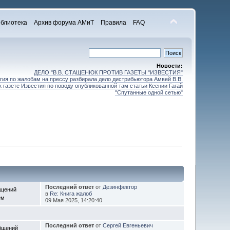
блиотека
Архив форума АМиТ
Правила
FAQ
Новости:
ДЕЛО "В.В. СТАЩЕНЮК ПРОТИВ ГАЗЕТЫ "ИЗВЕСТИЯ"
ия по жалобам на прессу разбирала дело дистрибьютора Амвей В.В.
 газете Известия по поводу опубликованной там статьи Ксении Гагай
"Спутанные одной сетью"
Последний ответ
от
Дезинфектор
бщений
в
Re: Книга жалоб
ем
09 Мая 2025, 14:20:40
Последний ответ
от
Сергей Евгеньевич
бщений