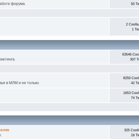
работе форума.
50 Т
2 Сооб
1 Т
63546 Со
кетинга.
307 
8250 Соо
ья в МЛМ и не только.
42 Т
1653 Соо
74 Т
телю
325 Соо
.
16 Т