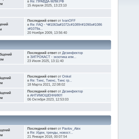
в
Re: ПРАВДА-МЛМ.РФ
ем
15 Апреля 2025, 13:23:10
Последний ответ
от
IvanOFF
щений
в
Re: FAQ - Ч#1063а#1072с#1089т#1090о#1086
з#1079а...
ем
20 Ноября 2009, 13:56:40
Последний ответ
от
Дезинфектор
общений
в
ЗИГРОКАСТ - экзотика или...
Тем
23 Июля 2025, 13:11:40
Последний ответ
от
Onkel
бщений
в
Re: Тинс, Тиенс, Тинс гр...
ем
18 Марта 2021, 22:08:02
Последний ответ
от
Дезинфектор
бщений
в
АНТИМОШЕННИК!!!
ем
06 Октября 2023, 12:53:03
Последний ответ
от
Pavlov_Alex
бщений
в
Re: Идеи, тренды, новост...
ем
21 Января 2018, 00:07:54