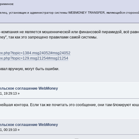
ериминов:
ладелец, установщик и администратор системы WEBMONEY TRANSFER, являющийся стороной
-компания не является мошеннической или финансовой пирамидой, всё равно
y", так как это запрещено правилами самой системы.
ndex.php?topic=1384.msg24052#msg24052
ndex.php?topic=129.msg21254#msg21254
вал вручную, могут быть ошибки.
тельское соглашение WebMoney
, 19:29:13 »
шая контора. Если так же почитать это сообщение, они там блокируют кошелё
тельское соглашение WebMoney
, 00:19:10 »