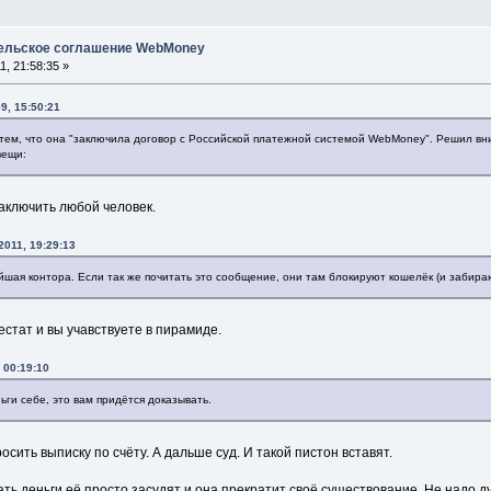
тельское соглашение WebMoney
, 21:58:35 »
9, 15:50:21
 тем, что она "заключила договор с Российской платежной системой WebMoney". Решил в
вещи:
аключить любой человек.
2011, 19:29:13
ая контора. Если так же почитать это сообщение, они там блокируют кошелёк (и забирают 
стат и вы учавствуете в пирамиде.
 00:19:10
ьги себе, это вам придётся доказывать.
сить выписку по счёту. А дальше суд. И такой пистон вставят.
ть деньги её просто засудят и она прекратит своё существование. Не надо 