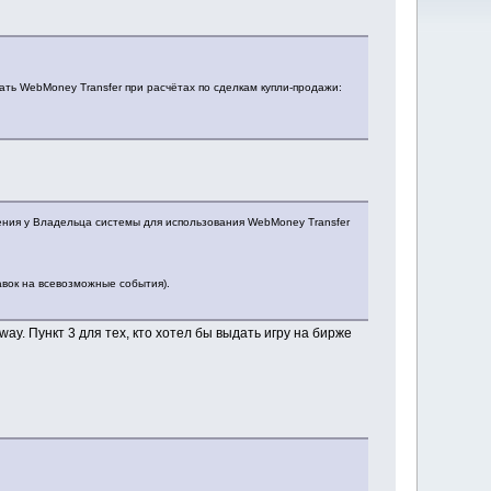
ть WebMoney Transfer при расчётах по сделкам купли-продажи:
ния у Владельца системы для использования WebMoney Transfer
тавок на всевозможные события).
y. Пункт 3 для тех, кто хотел бы выдать игру на бирже