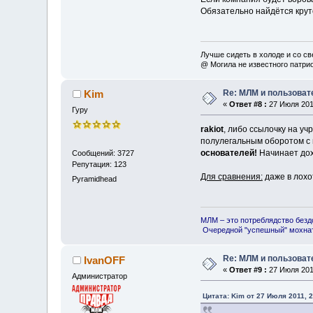
Обязательно найдётся крут
Лучше сидеть в холоде и со св
@ Могила не известного патри
Re: МЛМ и пользова
Kim
«
Ответ #8 :
27 Июля 2011
Гуру
rakiot
, либо ссылочку на у
полулегальным оборотом с
основателей!
Начинает дох
Сообщений: 3727
Репутация: 123
Для сравнения:
даже в лохо
Pyramidhead
МЛМ – это потреблядство безд
Очередной "успешный" мохнат
Re: МЛМ и пользова
IvanOFF
«
Ответ #9 :
27 Июля 2011
Администратор
Цитата: Kim от 27 Июля 2011, 2