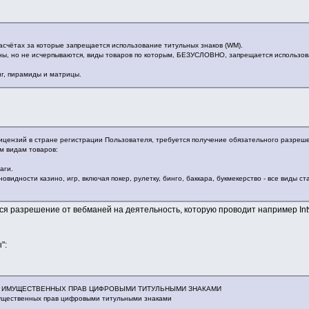
расчётах за которые запрещается использование титульных знаков (WM).
ы, но не исчерпываются, виды товаров по которым, БЕЗУСЛОВНО, запрещается использова
г, пирамиды и матрицы.
цензий в стране регистрации Пользователя, требуется получение обязательного разреше
м видам товаров:
аги.
овидности казино, игр, включая покер, рулетку, бинго, баккара, букмекерство - все виды с
я разрешение от вебманей на деятельность, которую проводит например Intwa
":
 ИМУЩЕСТВЕННЫХ ПРАВ ЦИФРОВЫМИ ТИТУЛЬНЫМИ ЗНАКАМИ
щественных прав цифровыми титульными знаками