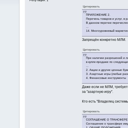
Цитировать
ПРИЛОЖЕНИЕ 2.
Перечень товаров и услуг, в 
В данном перечне перечислен
...
14. Многоуровневый маркетин
Запрещён конкретно МЛМ.
Цитировать
При наличии разрешений и ли
в купле-продаже по следующи
...
2. Акции и другие ценные бум
3. Азартные игры (любые разн
4. Финансовые инструменты
Даже если не МЛМ, требуетс
за "азартную игру".
Кто есть "Владелец системы
Цитировать
СОГЛАШЕНИЕ О ТРАНСФЕРЕ
Соглашение о трансфере иму
1. ОБЩИЕ ПОЛОЖЕНИЯ