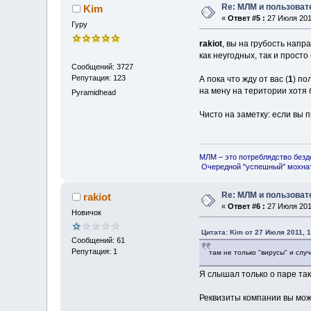
Re: МЛМ и пользова
Kim
«
Ответ #5 :
27 Июля 2011
Гуру
rakiot
, вы на грубость напр
как неугодных, так и прост
Сообщений: 3727
Репутация: 123
А пока что жду от вас (
1
) по
на мену на територии хотя 
Pyramidhead
Чисто на заметку: если вы 
МЛМ – это потреблядство безд
Очередной "успешный" мохнат
Re: МЛМ и пользова
rakiot
«
Ответ #6 :
27 Июля 2011
Новичок
Цитата: Kim от 27 Июля 2011, 1
Сообщений: 61
Репутация: 1
там не только "вирусы" и слу
Я слышал только о паре та
Реквизиты компании вы мож