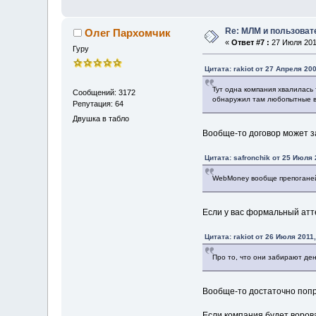
Re: МЛМ и пользова
Олег Пархомчик
«
Ответ #7 :
27 Июля 2011
Гуру
Цитата: rakiot от 27 Апреля 200
Тут одна компания хвалилась
Сообщений: 3172
обнаружил там любопытные 
Репутация: 64
Двушка в табло
Вообще-то договор может з
Цитата: safronchik от 25 Июля 
WebMoney вообще препоганейш
Если у вас формальный атте
Цитата: rakiot от 26 Июля 2011,
Про то, что они забирают ден
Вообще-то достаточно попро
Если компания будет ворова