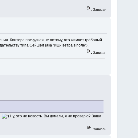
Записан
ения. Контора паскудная не потому, что жимает грёбаный
ательству типа Сейшел (ака "ищи ветра в поле").
Записан
.
Ну, это не новость. Вы думали, я не проверю? Ваша
Записан