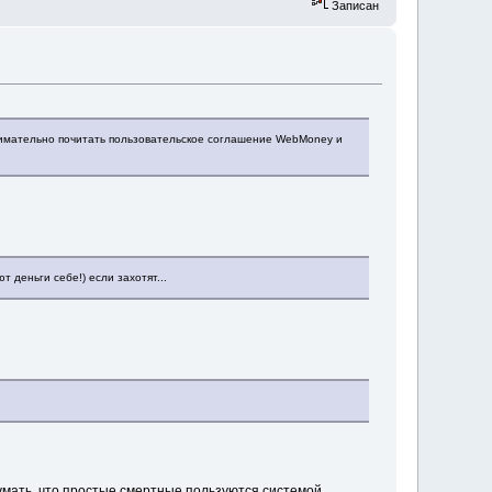
Записан
нимательно почитать пользовательское соглашение WebMoney и
деньги себе!) если захотят...
думать, что простые смертные пользуются системой.