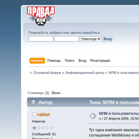
Пожалуйста,
войдите
или
зарегистрируйтесь
.
Начало
Помощь
Поиск
Вход
Регистрация
»
Основной форум
»
Информационный центр
»
МЛМ и пользовате
Страницы: [
1
]
Вниз
Автор
Тема: МЛМ и пользов
МЛМ и пользователь
rakiot
«
:
27 Апреля 2009, 15:50
Новичок
Тут одна компания хвалила
Сообщений: 61
соглашение WebMoney и об
Репутация: 1