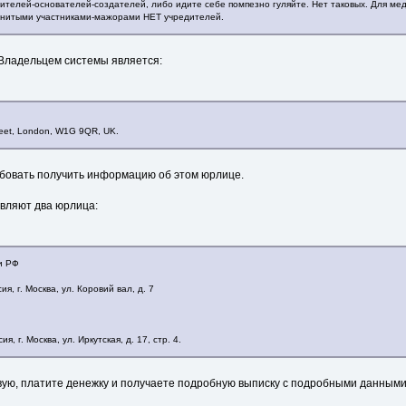
едителей-основателей-создателей, либо идите себе помпезно гуляйте. Нет таковых. Для м
нитыми участниками-мажорами НЕТ учредителей.
. Владельцем системы является:
reet, London, W1G 9QR, UK.
бовать получить информацию об этом юрлице.
вляют два юрлица:
и РФ
я, г. Москва, ул. Коровий вал, д. 7
, г. Москва, ул. Иркутская, д. 17, стр. 4.
ую, платите денежку и получаете подробную выписку с подробными данными о