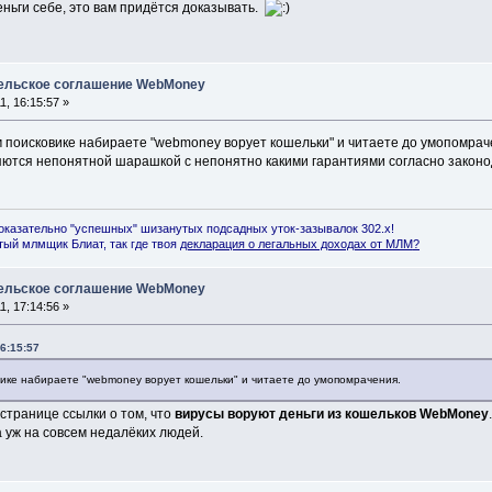
еньги себе, это вам придётся доказывать.
тельское соглашение WebMoney
, 16:15:57 »
м поисковике набираете "webmoney ворует кошельки" и читаете до умопомрач
яются непонятной шарашкой с непонятно какими гарантиями согласно законод
оказательно "успешных" шизанутых подсадных уток-зазывалок 302.x!
ый млмщик Блиат, так где твоя
декларация о легальных доходах от МЛМ
?
тельское соглашение WebMoney
, 17:14:56 »
6:15:57
ике набираете "webmoney ворует кошельки" и читаете до умопомрачения.
странице ссылки о том, что
вирусы воруют деньги из кошельков WebMoney
 уж на совсем недалёких людей.