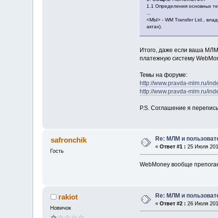
1.1 Определения основных т
...
<МЫ> - WM Transfer Ltd., в
актах).
Итого, даже если ваша МЛМ
платежную систему WebMone
Темы на форуме:
http://www.pravda-mlm.ru/i
http://www.pravda-mlm.ru/i
P.S. Соглашение я переписы
Re: МЛМ и пользова
safronchik
«
Ответ #1 :
25 Июля 2011
Гость
WebMoney вообще препоганей
Re: МЛМ и пользова
rakiot
«
Ответ #2 :
26 Июля 2011
Новичок