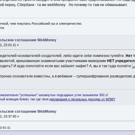
ой перец. Сбербанк - та же webMoney. Но почему-то там не обманывают.
ечкой, чем покупать Российский газ и электричество.
ота
тельское соглашение WebMoney
, 22:01:11 »
чредителей-основателей-создателей, либо идите себе помпезно гуляйте.
Нет 
 валютой, кришованную знаменитыми участниками-мажорами
НЕТ учредител
одить? И куда поползёте если вас забанят нафиг? А, вы и так туда ползёте
тронах основатели известны, а в вебмани -- супершифрованое разводилово 
оказательно "успешных" шизанутых подсадных уток-зазывалок 302.x!
ый млмщик Блиат, так где твоя
декларация о легальных доходах от МЛМ
?
тельское соглашение WebMoney
, 23:37:40 »
2:01:11