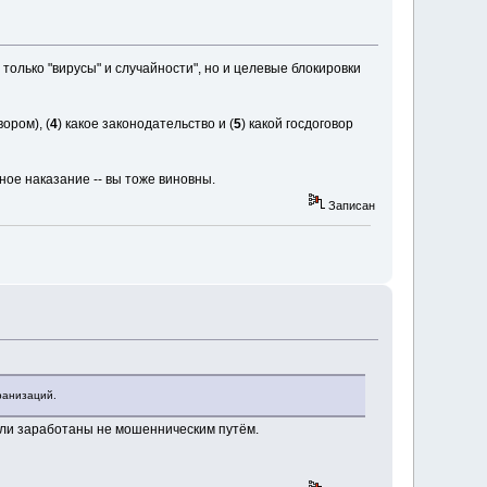
только "вирусы" и случайности", но и целевые блокировки
вором), (
4
) какое законодательство и (
5
) какой госдоговор
ное наказание -- вы тоже виновны.
Записан
гранизаций.
если заработаны не мошенническим путём.