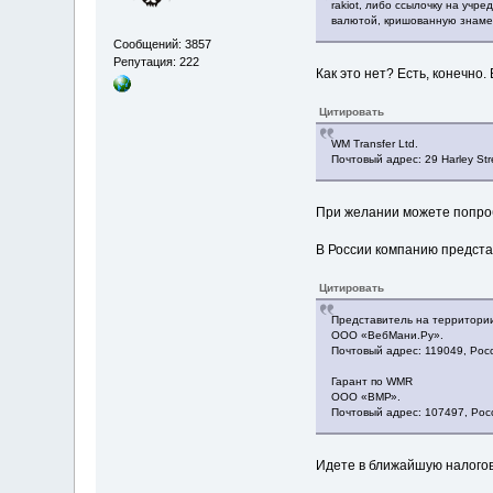
rakiot, либо ссылочку на учр
валютой, кришованную знаме
Сообщений: 3857
Репутация: 222
Как это нет? Есть, конечно
Цитировать
WM Transfer Ltd.
Почтовый адрес: 29 Harley St
При желании можете попро
В России компанию предста
Цитировать
Представитель на территори
ООО «ВебМани.Ру».
Почтовый адрес: 119049, Росси
Гарант по WMR
ООО «ВМР».
Почтовый адрес: 107497, Россия
Идете в ближайшую налогов