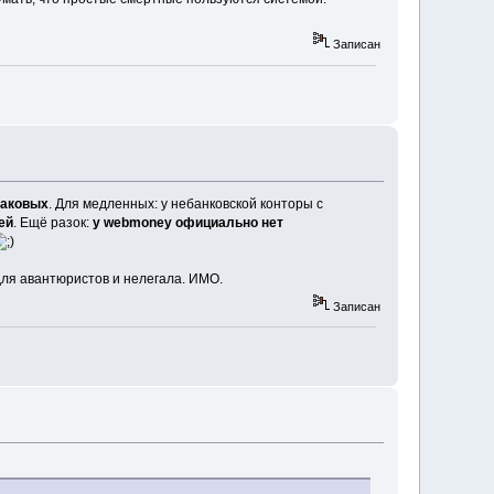
Записан
таковых
. Для медленных: у небанковской конторы с
ей
. Ещё разок:
у webmoney официально нет
для авантюристов и нелегала. ИМО.
Записан