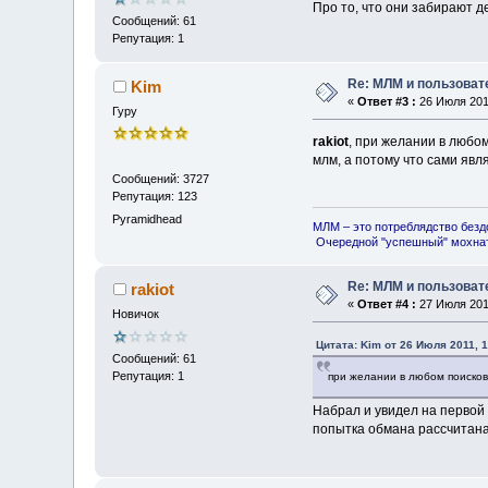
Про то, что они забирают д
Сообщений: 61
Репутация: 1
Re: МЛМ и пользова
Kim
«
Ответ #3 :
26 Июля 2011
Гуру
rakiot
, при желании в любо
млм, а потому что сами явл
Сообщений: 3727
Репутация: 123
Pyramidhead
МЛМ – это потреблядство безд
Очередной "успешный" мохнат
Re: МЛМ и пользова
rakiot
«
Ответ #4 :
27 Июля 2011
Новичок
Цитата: Kim от 26 Июля 2011, 1
Сообщений: 61
Репутация: 1
при желании в любом поисков
Набрал и увидел на первой 
попытка обмана рассчитана