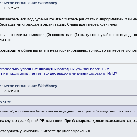
тельское соглашение WebMoney
, 19:57:52 »
ашиваетесь или под дурачка косите? Учитесь работать с информацией, там не 
о беззащитных граждан и огранизаций. Слава идёт перед хозяином.
лные реквизиты компании, (
2
) основатели, (
3
) статут (не путайте с псевдодого
бы СНГ.
производите обмен валюты в неавторизированных точках, то вы несёте уголов
оказательно "успешных" шизанутых подсадных уток-зазывалок 302.x!
ый млмщик Блиат, так где твоя
декларация о легальных доходах от МЛМ
?
тельское соглашение WebMoney
, 20:54:51 »
9:57:52
чайности", но и целевые блокировки как неугодных, так и просто беззащитных граждан и о
ких случаев, за чёрный PR компании. При блокировке деньги возвращаются, 
ете узнать у компании. Читаете до умопомрачения.