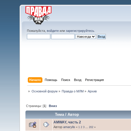
Пожалуйста,
войдите
или
зарегистрируйтесь
.
Начало
Помощь
Поиск
Вход
Регистрация
»
Основной форум
»
Правда о МЛМ
»
Архив
Страницы: [
1
]
Вниз
Тема
/
Автор
AMWAY, часть 2
Автор
amarylis
«
1
2
3
...
202
»