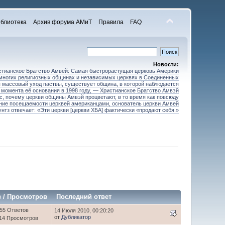
блиотека
Архив форума АМиТ
Правила
FAQ
Новости:
стианское Братство Амвей: Самая быстрорастущая церковь Америки
 многих религиозных общинах и независимых церквях в Соединенных
 массовый уход паствы, существует община, в которой наблюдается
 момента её основания в 1998 году, — Христианское Братство Амвэй
ос, почему церкви общины Амвэй процветают, в то время как повсюду
ние посещаемости церквей американцами, основатель церкви Амвей
унтз отвечает: «Эти церкви [церкви ХБА] фактически «продают себя.»
в
/
Просмотров
Последний ответ
55 Ответов
14 Июля 2010, 00:20:20
от
Дубликатор
14 Просмотров