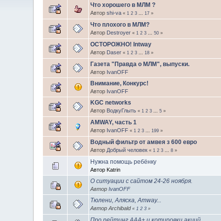
Что хорошего в МЛМ ?
Автор
shi-va
«
1
2
3
...
17
»
Что плохого в МЛМ?
Автор
Destroyer
«
1
2
3
...
50
»
ОСТОРОЖНО! Intway
Автор
Daser
«
1
2
3
...
18
»
Газета "Правда о МЛМ", выпуски.
Автор
IvanOFF
Внимание, Конкурс!
Автор
IvanOFF
KGC networks
Автор
ВодкуГлыть
«
1
2
3
...
5
»
AMWAY, часть 1
Автор
IvanOFF
«
1
2
3
...
199
»
Водный фильтр от амвея з 600 евро
Автор
Добрый человек
«
1
2
3
...
8
»
Нужна помощь ребёнку
Автор Katrin
О ситуации с сайтом 24-26 ноября.
Автор
IvanOFF
Тюлени, Аляска, Amway...
Автор Archibald
«
1
2
3
»
Про рейтинг ААА+ и котировки акций