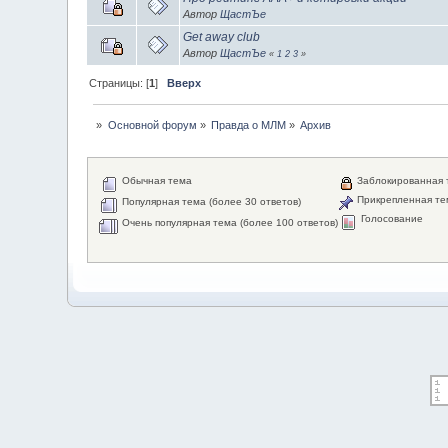
Автор
ЩастЪе
Get away club
Автор
ЩастЪе
«
1
2
3
»
Страницы: [
1
]
Вверх
»
Основной форум
»
Правда о МЛМ
»
Архив
Обычная тема
Заблокированная 
Прикрепленная те
Популярная тема (более 30 ответов)
Голосование
Очень популярная тема (более 100 ответов)