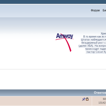
Форум
Би
Хри
В то время как во
Штатах наблюдается
безудержный рост с
(далее ХБА). На вопр
происходит паде
-пастор Сесил К
Ответо
60
13142