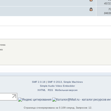
4572
7
8463
тема
ма
SMF 2.0.18
|
SMF © 2013
,
Simple Machines
Simple Audio Video Embedder
XHTML
RSS
Мобильная версия
Страница сгенерирована за 0.109 секунд. Запросов: 12.