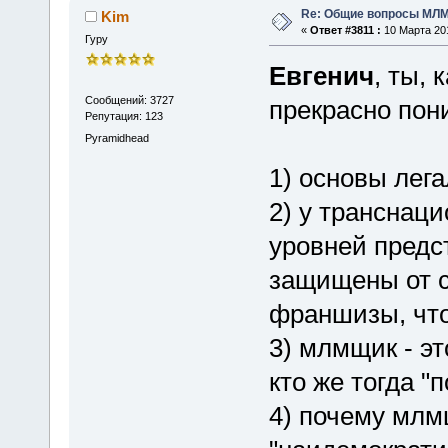
Re: Общие вопросы МЛ
Kim
«
Ответ #3811 :
10 Марта 201
Гуру
Евгенич
, ты,
Сообщений: 3727
прекрасно пон
Репутация: 123
Pyramidhead
1) основы ле
2) у транснац
уровней предс
защищены от с
франшизы, что
3) млмщик - 
кто же тогда "
4) почему млм