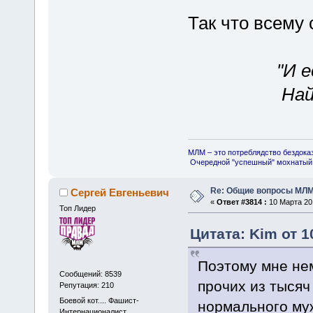
Так что всему 
"И 
Най
МЛМ – это потреблядство бездока
Очередной "успешный" мохнатый 
Re: Общие вопросы МЛ
Сергей Евгеньевич
«
Ответ #3814 :
10 Марта 201
Топ Лидер
Цитата: Kim от 1
Поэтому мне нем
Сообщений: 8539
прочих из тысяч
Репутация: 210
Боевой кот.... Фашист-
нормального му
Интернационалист