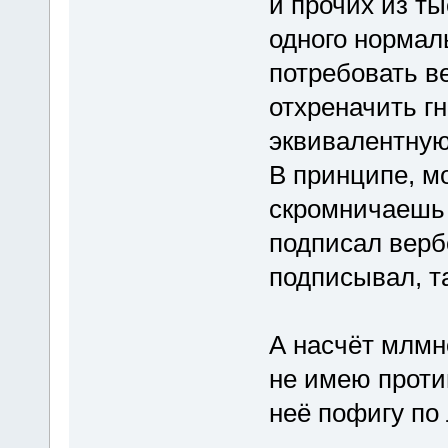
и прочих из т
одного нормал
потребовать в
отхреначить г
эквивалентную
В принципе, м
скромничаешь 
подписал верб
подписывал, та
А насчёт млмн
не имею против
неё пофигу по 