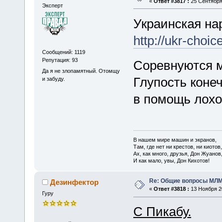
«
Ответ #3817 :
25 Сентября 
Эксперт
Украинская на
http://ukr-cho
Сообщений: 1119
Репутация: 93
Соревнуются 
Да я не злопамятный. Отомщу
Глупость коне
и забуду.
в помощь лохо
В нашем мире машин и экранов,
Там, где нет ни крестов, ни киотов,
Ах, как много, друзья, Дон Жуанов
И как мало, увы, Дон Кихотов!
Re: Общие вопросы МЛ
Дезинфектор
«
Ответ #3818 :
13 Ноября 20
Гуру
С Пикабу.