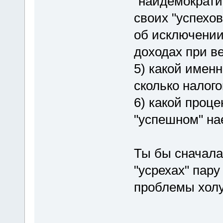
"наидемократи
своих "успехо
об исключении
доходах при в
5) какой имен
сколько налог
6) какой проце
"успешном" на
Ты бы сначала
"усрехах" пару
проблемы холу