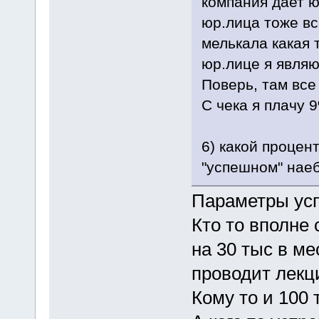
компания дает ю
юр.лица тоже все
мелькала какая т
юр.лице я являю
Поверь, там все
С чека я плачу 
6) какой процен
"успешном" нае
Параметры усп
Кто то вполне
на 30 тыс в ме
проводит лекци
Кому то и 100 