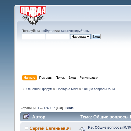
Пожалуйста,
войдите
или
зарегистрируйтесь
.
Начало
Помощь
Поиск
Вход
Регистрация
»
Основной форум
»
Правда о МЛМ
»
Общие вопросы МЛМ
Страницы:
1
...
126
127
[
128
]
Вниз
Автор
Тема: Общие вопросы М
Re: Общие вопросы МЛ
Сергей Евгеньевич