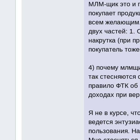
МЛМ-щик это и п
покупает продук
всем желающим. 
двух частей: 1. 
накрутка (при п
покупатель тож
4) почему млмщ
так стесняются 
правило ФТК об
доходах при ве
Я не в курсе, ч
ведется энтузиа
пользования. На
Мне стесняться 