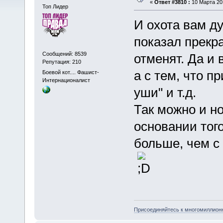
«
Ответ #3810 :
10 Марта 201
Топ Лидер
И охота вам д
показал прекра
Сообщений: 8539
отменят. Да и 
Репутация: 210
а с тем, что 
Боевой кот.... Фашист-
Интернационалист
уши" и т.д.
Так можно и н
основании тог
больше, чем с
Присоединяйтесь к многомиллион