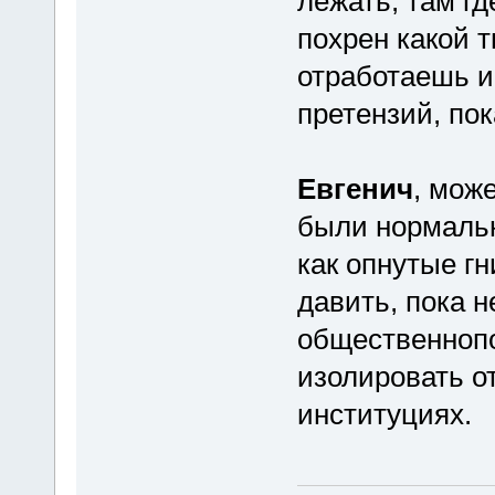
лежать, там гд
похрен какой т
отработаешь и
претензий, пок
Евгенич
, мож
были нормальн
как опнутые гн
давить, пока 
общественноп
изолировать о
институциях.