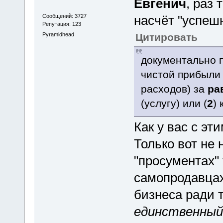
Евгенич
, раз
Сообщений: 3727
насчёт "успешн
Репутация: 123
Pyramidhead
Цитировать
документально 
чистой прибыли
расходов) за
ра
(услугу) или (
2
)
Как у вас с эт
Только вот не 
"просументах"
самопродавцах
бизнеса ради т
единственный 