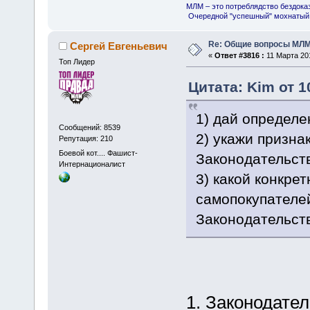
МЛМ – это потреблядство бездока
Очередной "успешный" мохнатый 
Re: Общие вопросы МЛ
Сергей Евгеньевич
«
Ответ #3816 :
11 Марта 201
Топ Лидер
Цитата: Kim от 1
1) дай определе
Сообщений: 8539
2) укажи призна
Репутация: 210
Боевой кот.... Фашист-
Законодательств
Интернационалист
3) какой конкре
самопокупателе
Законодательст
1. Законодате