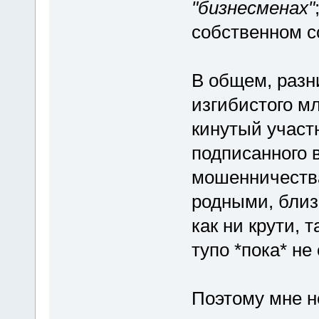
"бизнесменах"
собственном со
В общем, разн
изгибистого 
кинутый участн
подписанного 
мошенничества
родными, близ
как ни крути, 
тупо *пока* не
Поэтому мне н