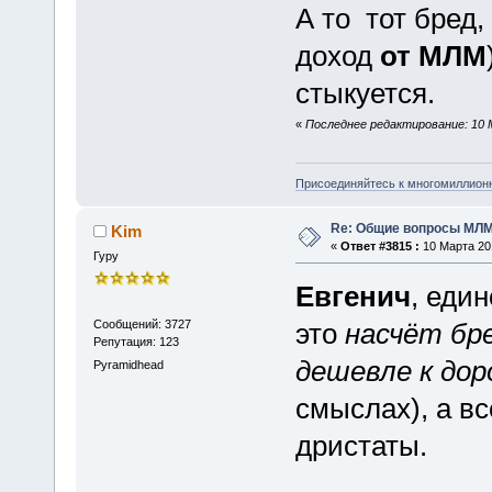
А то тот бред,
доход
от МЛМ
стыкуется.
«
Последнее редактирование: 10 М
Присоединяйтесь к многомиллион
Re: Общие вопросы МЛ
Kim
«
Ответ #3815 :
10 Марта 201
Гуру
Евгенич
, еди
Сообщений: 3727
это
насчёт бр
Репутация: 123
дешевле к дор
Pyramidhead
смыслах), а вс
дристаты.