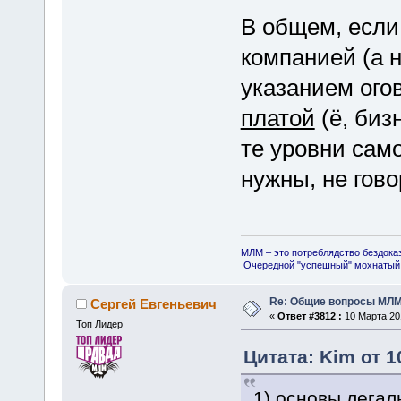
В общем, если
компанией (а 
указанием ого
платой
(ё, бизн
те уровни сам
нужны, не гово
МЛМ – это потреблядство бездока
Очередной "успешный" мохнатый 
Re: Общие вопросы МЛ
Сергей Евгеньевич
«
Ответ #3812 :
10 Марта 201
Топ Лидер
Цитата: Kim от 1
1) основы лега