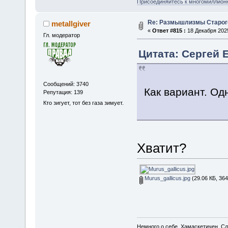
Присоединяйтесь к многомиллион
Re: Размышлизмы Старог
metallgiver
«
Ответ #815 :
18 Декабря 2025
Гл. модератор
Цитата: Сергей Е
Сообщений: 3740
Как вариант. Од
Репутация: 139
Кто зигует, тот без газа зимует.
Хватит?
Murus_gallicus.jpg
(29.06 КБ, 36
Немного о себе. Хамаскетичен. С