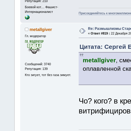
Репутация: 210
Боевой кот.... Фашист-
Интернационалист
Присоединяйтесь к многомиллион
Re: Размышлизмы Стар
metallgiver
«
Ответ #819 :
22 Декабря 20
Гл. модератор
Цитата: Сергей Е
metallgiver
, см
Сообщений: 3740
оплавленной ск
Репутация: 139
Кто зигует, тот без газа зимует.
Чо? кого? в кр
витрифицирова