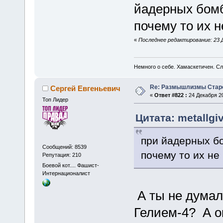
йадерных бомб
почему то их 
«
Последнее редактирование: 23 Де
Немного о себе. Хамаскетичен. С
Re: Размышлизмы Стар
Сергей Евгеньевич
«
Ответ #822 :
24 Декабря 20
Топ Лидер
Цитата: metallgi
при йадерных б
Сообщений: 8539
почему то их не
Репутация: 210
Боевой кот.... Фашист-
Интернационалист
А ты не думал,
Гелием-4? А о