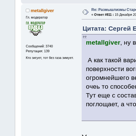
Re: Размышлизмы Стар
metallgiver
«
Ответ #811 :
15 Декабря 20
Гл. модератор
Цитата: Сергей Е
metallgiver
, ну 
Сообщений: 3740
Репутация: 139
Кто зигует, тот без газа зимует.
А как такой вар
поверхности вог
огромнейшего ве
очеь то способе
Тут еще с соста
поглощает, а чт