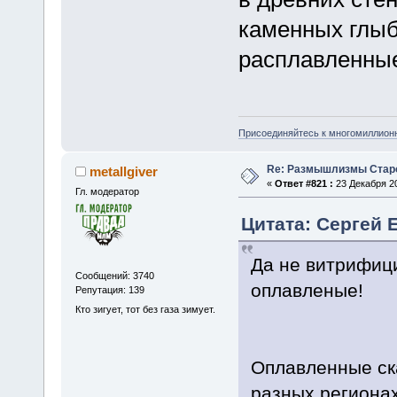
каменных глыб
расплавленные
Присоединяйтесь к многомиллион
Re: Размышлизмы Стар
metallgiver
«
Ответ #821 :
23 Декабря 20
Гл. модератор
Цитата: Сергей Е
Да не витрифиц
Сообщений: 3740
оплавленые!
Репутация: 139
Кто зигует, тот без газа зимует.
Оплавленные ск
разных регионах