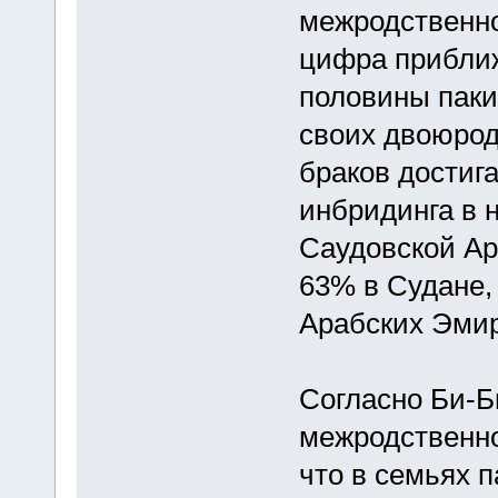
межродственно
цифра приближ
половины паки
своих двоюрод
браков достиг
инбридинга в 
Саудовской Ар
63% в Судане,
Арабских Эмир
Согласно Би-Б
межродственно
что в семьях п