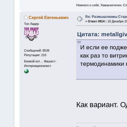
Немного о себе. Хамаскетичен. С
Re: Размышлизмы Стар
Сергей Евгеньевич
«
Ответ #814 :
18 Декабря 20
Топ Лидер
Цитата: metallgi
И если ее подже
Сообщений: 8539
как раз то витр
Репутация: 210
Боевой кот.... Фашист-
термодинамики
Интернационалист
Как вариант. О