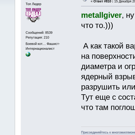
«
Ответ #810 :
15 Декабря 20
Топ Лидер
metallgiver
, н
что то.)))
Сообщений: 8539
Репутация: 210
А как такой в
Боевой кот.... Фашист-
Интернационалист
на поверхност
диаметра и ог
ядерный взрыв
разрушить или
Тут еще с сос
что там поглощ
Присоединяйтесь к многомиллион