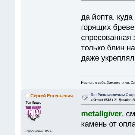
да йопта. куда
горящих бревен
спресованная 
только блин на
даже укреплял
Немного о себе. Хамаскетичен. С
Re: Размышлизмы Стар
Сергей Евгеньевич
«
Ответ #818 :
21 Декабря 20
Топ Лидер
metallgiver
, с
камень от опл
Сообщений: 8539