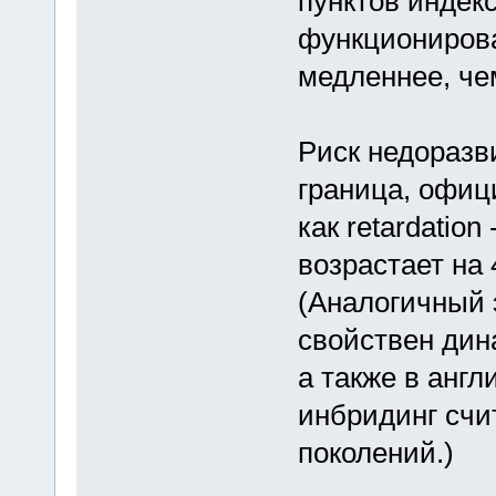
пунктов индекс
функционирова
медленнее, че
Риск недоразви
граница, офиц
как retardatio
возрастает на 
(Аналогичный 
свойствен дин
а также в англ
инбридинг счи
поколений.)