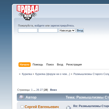
Пожалуйста,
войдите
или
зарегистрируйтесь
.
Начало
Помощь
Поиск
Вход
Регистрация
»
Курилка
»
Курилка (форум ни о чем...)
»
Размышлизмы Старого Сол
Страницы:
1
...
26
27
[
28
]
Вниз
Автор
Тема: Размышлизмы Ста
Re: Размышлизмы Стар
Сергей Евгеньевич