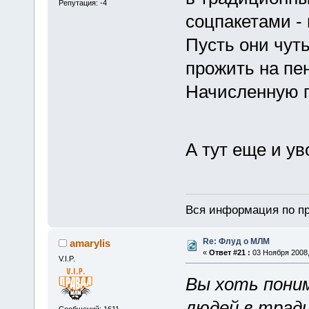
Репутация: -4
соцпакетами - п
Пусть они чуть
прожить на пен
Начисленную п
А тут еще и уво
Вся информация по пр
Re: Флуд о МЛМ
amarylis
«
Ответ #21 :
03 Ноября 2008,
V.I.P.
Вы хоть пони
людей в трад
Сообщений: 1611