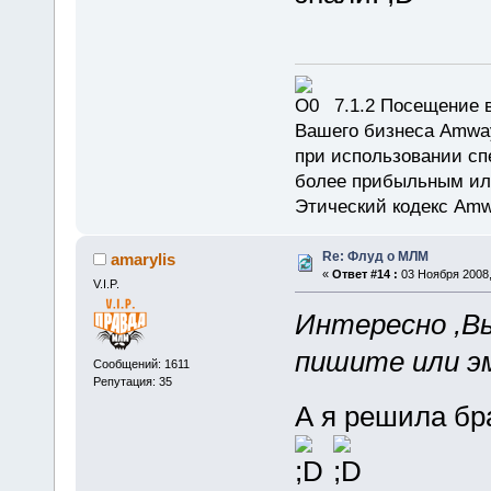
7.1.2 Посещение в
Вашего бизнеса Amway
при использовании сп
более прибыльным или
Этический кодекс Amw
Re: Флуд о МЛМ
amarylis
«
Ответ #14 :
03 Ноября 2008,
V.I.P.
Интересно ,В
пишите или э
Сообщений: 1611
Репутация: 35
А я решила бр