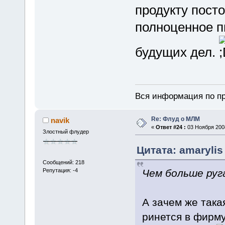
продукту пост
полноценное п
будущих дел.
Вся информация по пр
Re: Флуд о МЛМ
navik
«
Ответ #24 :
03 Ноября 2008
Злостный флудер
Цитата: amarylis
Сообщений: 218
Чем больше руг
Репутация: -4
А зачем же така
ринется в фирму