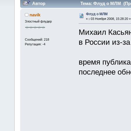
Автор
Тема: Флуд о МЛМ (Про
Флуд о МЛМ
navik
«
:
03 Ноября 2008, 15:28:20 »
Злостный флудер
Михаил Касьян
Сообщений: 218
в России из-з
Репутация: -4
время публикац
последнее обно