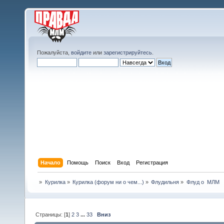
Пожалуйста,
войдите
или
зарегистрируйтесь
.
Начало
Помощь
Поиск
Вход
Регистрация
»
Курилка
»
Курилка (форум ни о чем...)
»
Флудильня
»
Флуд о  МЛМ
Страницы: [
1
]
2
3
...
33
Вниз