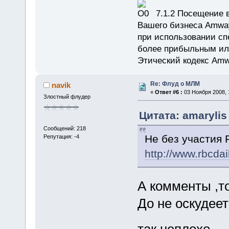
7.1.2 Посещение в
Вашего бизнеса Amway
при использовании сп
более прибыльным или
Этический кодекс Amw
Re: Флуд о МЛМ
navik
«
Ответ #6 :
03 Ноября 2008, 
Злостный флудер
Цитата: amarylis
Сообщений: 218
Не без участия 
Репутация: -4
http://www.rbcda
А комменты ,т
До не оскудеет