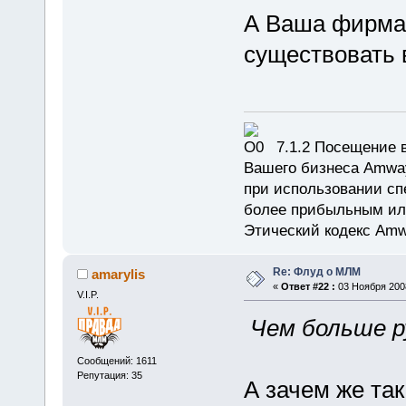
А Ваша фирма 
существовать 
7.1.2 Посещение в
Вашего бизнеса Amway
при использовании сп
более прибыльным или
Этический кодекс Amw
Re: Флуд о МЛМ
amarylis
«
Ответ #22 :
03 Ноября 2008
V.I.P.
Чем больше р
Сообщений: 1611
Репутация: 35
А зачем же так