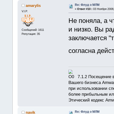
Re: Флуд о МЛМ
amarylis
«
Ответ #10 :
03 Ноября 2008,
V.I.P.
Не поняла, а ч
и низко. Вы ра
Сообщений: 1611
Репутация: 35
заключается "т
согласна дей
7.1.2 Посещение в
Вашего бизнеса Amway
при использовании сп
более прибыльным или
Этический кодекс Amw
Re: Флуд о МЛМ
navik