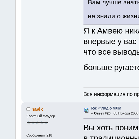
Вам лучше знать
не знали о жизн
Я к Амвею ник
впервые у вас
что все вывод
больше ругает
Вся информация по пр
Re: Флуд о МЛМ
navik
«
Ответ #20 :
03 Ноября 2008,
Злостный флудер
Вы хоть поним
Сообщений: 218
в традиционн