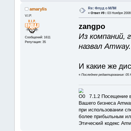
Re: Флуд о МЛМ
amarylis
«
Ответ #9 :
03 Ноября 2008,
V.I.P.
zangpo
Из компаний, 
Сообщений: 1611
Репутация: 35
назвал Amway.
И какие же ди
«
Последнее редактирование: 05 Н
7.1.2 Посещение в
Вашего бизнеса Amway
при использовании сп
более прибыльным или
Этический кодекс Amw