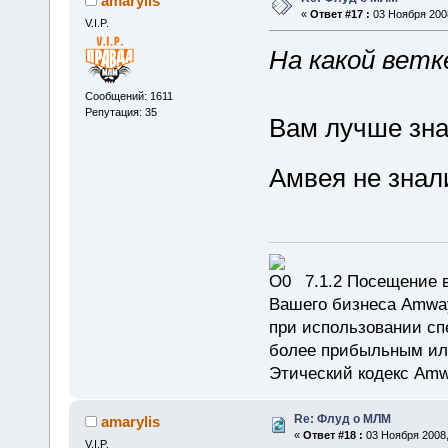
amarylis
«
Ответ #17 :
03 Ноября 2008
V.I.P.
На какой ветк
Сообщений: 1611
Репутация: 35
Вам лучше знат
Амвея не знал
7.1.2 Посещение в
Вашего бизнеса Amway
при использовании сп
более прибыльным или
Этический кодекс Amw
Re: Флуд о МЛМ
amarylis
«
Ответ #18 :
03 Ноября 2008,
V.I.P.