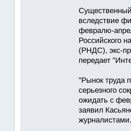
Существенный 
вследствие фи
февралю-апрел
Российского н
(РНДС), экс-п
передает "Инт
"Рынок труда п
серьезного со
ожидать с февр
заявил Касьяно
журналистами