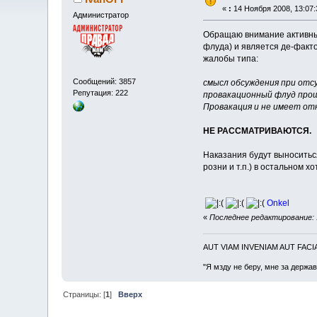
«
:
14 Ноября 2008, 13:07:
Администратор
Обращаю внимание активных
флуда) и является де-факт
жалобы типа:
Сообщений: 3857
смысл обсуждения при отс
Репутация: 222
провакационный флуд про
Провакация и не имеет от
НЕ РАССМАТРИВАЮТСЯ.
Наказания будут выноситьс
розни и т.п.) в остальном х
Onkel
«
Последнее редактирование: 1
AUT VIAM INVENIAM AUT FAC
"Я мзду не беру, мне за держа
Страницы: [
1
]
Вверх