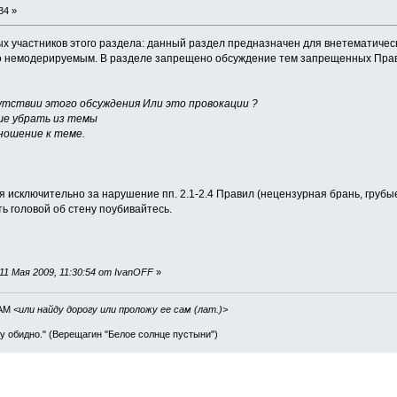
34 »
 участников этого раздела: данный раздел предназначен для внетематичес
о немодерируемым. В разделе запрещено обсуждение тем запрещенных Прави
утствии этого обсуждения Или это провокации ?
ше убрать из темы
ношение к теме.
я исключительно за нарушение пп. 2.1-2.4 Правил (нецензурная брань, грубы
оть головой об стену поубивайтесь.
1 Мая 2009, 11:30:54 от IvanOFF
»
IAM
<или найду дорогу или проложу ее сам (лат.)>
ву обидно." (Верещагин "Белое солнце пустыни")