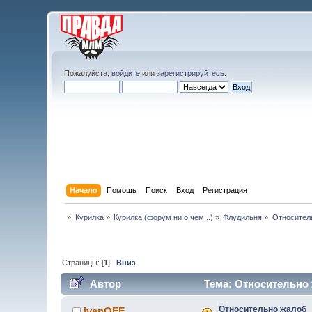
Пожалуйста,
войдите
или
зарегистрируйтесь
.
Начало
Помощь
Поиск
Вход
Регистрация
»
Курилка
»
Курилка (форум ни о чем...)
»
Флудильня
»
Относител
Страницы: [
1
]
Вниз
Автор
Тема: Относительно 
Относительно жалоб
IvanOFF