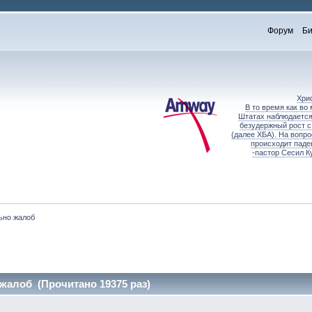
Форум
Би
Хри
В то время как во
Штатах наблюдается
безудержный рост с
(далее ХБА). На вопр
происходит паде
-пастор Сесил К
ьно жалоб
жалоб (Прочитано 19375 раз)