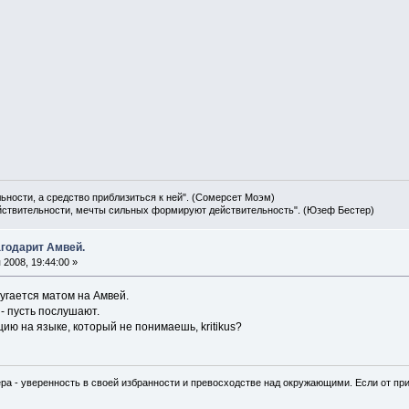
льности, а средство приблизиться к ней". (Сомерсет Моэм)
ействительности, мечты сильных формируют действительность". (Юзеф Бестер)
годарит Амвей.
2008, 19:44:00 »
угается матом на Амвей.
- пусть послушают.
ю на языке, который не понимаешь, kritikus?
ра - уверенность в своей избранности и превосходстве над окружающими. Если от при