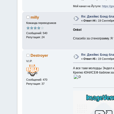
Мой канал на Йутупе:
https://g
Re: Джеймс Бонд бла
milly
«
Ответ #4 :
19 Сентября 
Команда переводчиков
Onkel
Сообщений: 540
Репутация: 24
Спасибо за стенограмму. Я 
Re: Джеймс Бонд бла
Destroyer
«
Ответ #5 :
19 Сентября 
V.I.P.
А все таки молодцы Эндел и
Крепко ЮНИСЕФ баблом за
Сообщений: 470
Репутация: 37