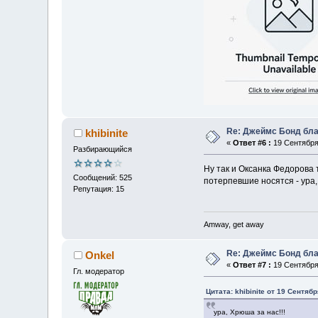
Re: Джеймс Бонд бла
khibinite
«
Ответ #6 :
19 Сентября 
Разбирающийся
Ну так и Оксанка Федорова 
Сообщений: 525
потерпевшие носятся - ура,
Репутация: 15
Amway, get away
Re: Джеймс Бонд бла
Onkel
«
Ответ #7 :
19 Сентября 
Гл. модератор
Цитата: khibinite от 19 Сентябр
ура, Хрюша за нас!!!