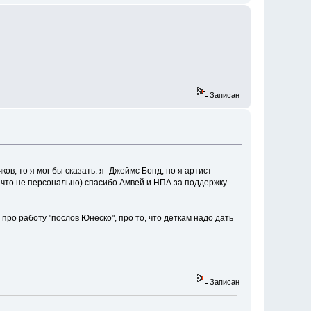
Записан
в, то я мог бы сказать: я- Джеймс Бонд, но я артист
что не персонально) спасибо Амвей и НПА за поддержку.
ро работу "послов Юнеско", про то, что деткам надо дать
Записан