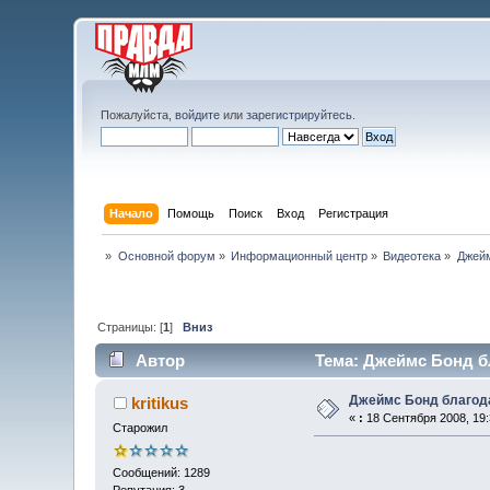
Пожалуйста,
войдите
или
зарегистрируйтесь
.
Начало
Помощь
Поиск
Вход
Регистрация
»
Основной форум
»
Информационный центр
»
Видеотека
»
Джейм
Страницы: [
1
]
Вниз
Автор
Тема: Джеймс Бонд бл
Джеймс Бонд благод
kritikus
«
:
18 Сентября 2008, 19:
Старожил
Сообщений: 1289
Репутация: 3