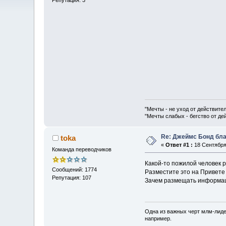
"Мечты - не уход от действите
"Мечты слабых - бегство от д
Re: Джеймс Бонд бла
toka
«
Ответ #1 :
18 Сентября 
Команда переводчиков
Какой-то пожилой человек р
Сообщений: 1774
Разместите это на Привете 
Репутация: 107
Зачем размещать информаци
Одна из важных черт млм-лиде
например.