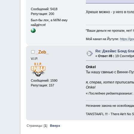
Сообщений: 5418
Хрюше можно - у него в гол
Репутация: 200
Был-бы лох, а МЛМ ему
найдётся!
"Ваши деньги не пропали, нет!
Мой канал на Йутупе:
https://g
Re: Джеймс Бонд бла
_Zeb_
«
Ответ #8 :
19 Сентября 
V.I.P.
Onkel
Ты нашу свинью с Винни-Пухо
Сообщений: 1590
я, сперва, хотел приписать 
Репутация: 157
Onkel
«
Последнее редактирование: 
Незнание закона не освобождае
TANSTAAFL !!! - There Ain't No 
Страницы: [
1
]
Вверх