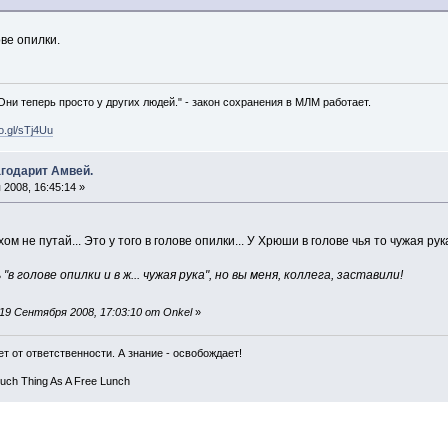
ове опилки.
 Они теперь просто у других людей." - закон сохранения в МЛМ работает.
oo.gl/sTj4Uu
годарит Амвей.
2008, 16:45:14 »
м не путай... Это у того в голове опилки... У Хрюши в голове чья то чужая ру
"в голове опилки и в ж... чужая рука", но вы меня, коллега, заставили!
19 Сентября 2008, 17:03:10 от Onkel
»
т от ответственности. А знание - освобождает!
Such Thing As A Free Lunch