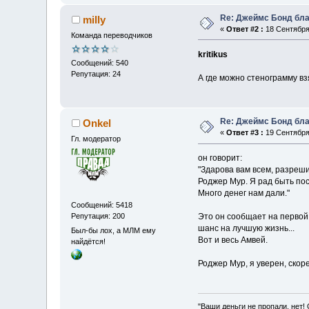
Re: Джеймс Бонд бла
milly
«
Ответ #2 :
18 Сентября 
Команда переводчиков
kritikus
Сообщений: 540
Репутация: 24
А где можно стенограмму вз
Re: Джеймс Бонд бла
Onkel
«
Ответ #3 :
19 Сентября 
Гл. модератор
он говорит:
"Здарова вам всем, разреши
Роджер Мур. Я рад быть по
Много денег нам дали."
Сообщений: 5418
Репутация: 200
Это он сообщает на первой 
шанс на лучшую жизнь...
Был-бы лох, а МЛМ ему
Вот и весь Амвей.
найдётся!
Роджер Мур, я уверен, скор
"Ваши деньги не пропали, нет!