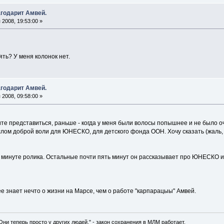
годарит Амвей.
2008, 19:53:00 »
ять? У меня колонок нет.
годарит Амвей.
2008, 09:58:00 »
те представиться, раньше - когда у меня были волосы попышнее и не было очко
слом доброй воли для ЮНЕСКО, для детского фонда ООН. Хочу сказать (жаль, 
минуте ролика. Остальные почти пять минут он рассказывает про ЮНЕСКО и п
ее знает нечто о жизни на Марсе, чем о работе "карпарацыы" Амвей.
 Они теперь просто у других людей." - закон сохранения в МЛМ работает.