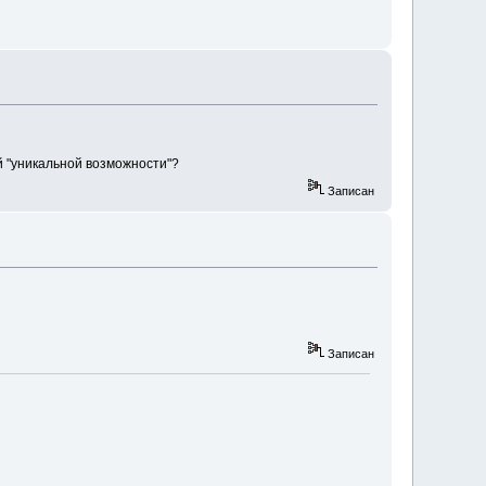
ой "уникальной возможности"?
Записан
Записан