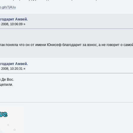
oo.gl/sTj4Uu
годарит Амвей.
2008, 10:06:09 »
так поняла что он от имени Юнисеф благодарит за взнос, а не говорит о сам
годарит Амвей.
2008, 10:20:31 »
 Де Вос.
цепили.