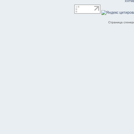
XHTM
Страница сгенери