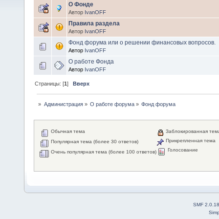
О Фонде
Автор
IvanOFF
Правила раздела
Автор
IvanOFF
Фонд форума или о решении финансовых вопросов.
Автор
IvanOFF
О работе Фонда
Автор
IvanOFF
Страницы: [
1
]
Вверх
»
Администрация
»
О работе форума
»
Фонд форума
Обычная тема
Заблокированная тем
Прикрепленная тема
Популярная тема (более 30 ответов)
Голосование
Очень популярная тема (более 100 ответов)
SMF 2.0.1
Simp