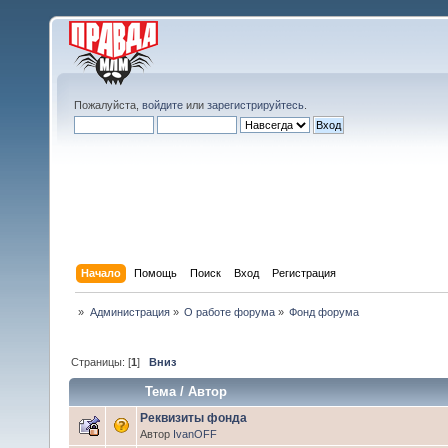
Пожалуйста,
войдите
или
зарегистрируйтесь
.
Начало
Помощь
Поиск
Вход
Регистрация
»
Администрация
»
О работе форума
»
Фонд форума
Страницы: [
1
]
Вниз
Тема
/
Автор
Реквизиты фонда
Автор
IvanOFF