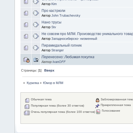
Автор
Kim
Про кастрюли
Автор
John Trubachevsky
Нано трусы
Автор
Stv
Не совсем про МЛМ. Производство уникального товар
Автор
Западносибирско- низменный
Пирамидальный гопник
Автор
Stranger
Перенесено: Любимая покупка
Автор
IvanOFF
Страницы: [
1
]
Вверх
»
Курилка
»
Юмор в МЛМ
Обычная тема
Заблокированная тем
Прикрепленная тема
Популярная тема (более 30 ответов)
Голосование
Очень популярная тема (более 100 ответов)