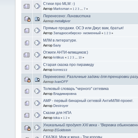
Стихи про MLM :-)
Автор
Marksman
«
1
2
3
...
7
»
Перенесено: Лингвистика
Автор
metallgiver
Прямые продажи. ОСЭ или Джус вам, братья!
Автор
Западносибирско- низменный
«
1
2
3
»
МЛМ в литературе.
Автор
Балу
Отжиги АНТИ-млмщиков:)
Автор
kritikus
«
1
2
3
...
10
»
Старая сказка про пирамиду
Автор
koreezzz
Перенесено: Различные задачи для тренировки разу
Автор
IvanOFF
Толковый словарь "черного" сетевика
Автор
Владимировна
АМР - первый бинарный сетевой АнтиМЛМ-проект.
Автор
Destroyer
Сказки для НПА
Автор
toka
«
1
2
»
Уникальный продукт XXI века - "Веревка обыкновен
Автор
EGoldstein
СКАЗКА: Муж и жена - Три коровы