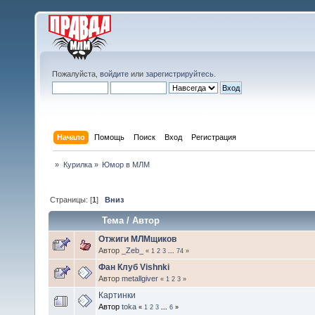
Пожалуйста,
войдите
или
зарегистрируйтесь
.
Начало
Помощь
Поиск
Вход
Регистрация
»
Курилка
»
Юмор в МЛМ
Страницы: [
1
]
Вниз
Тема
/
Автор
Отжиги МЛМщиков
Автор
_Zeb_
«
1
2
3
...
74
»
Фан Клуб Vishnki
Автор
metallgiver
«
1
2
3
»
Картинки
Автор
toka
«
1
2
3
...
6
»