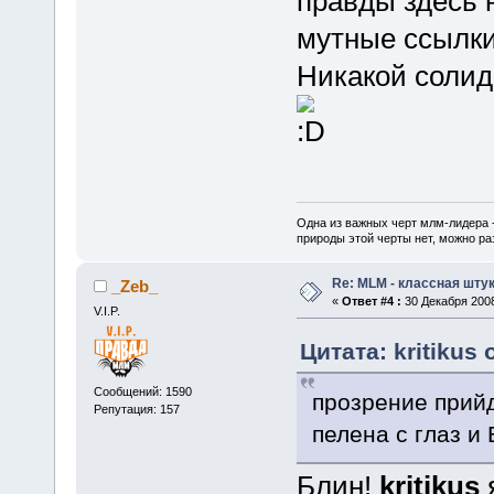
правды здесь не
мутные ссылки
Никакой солид
Одна из важных черт млм-лидера 
природы этой черты нет, можно ра
Re: MLM - классная штук
_Zeb_
«
Ответ #4 :
30 Декабря 2008
V.I.P.
Цитата: kritikus 
Сообщений: 1590
прозрение прийд
Репутация: 157
пелена с глаз и
Блин!
kritikus
я