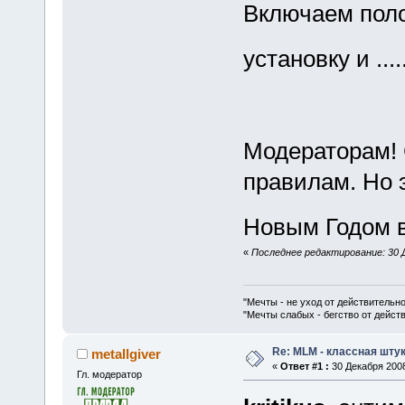
Включаем пол
установку и ...
Модераторам! 
правилам. Но 
Новым Годом в
«
Последнее редактирование: 30 Де
"Мечты - не уход от действительн
"Мечты слабых - бегство от дейс
Re: MLM - классная штук
metallgiver
«
Ответ #1 :
30 Декабря 2008
Гл. модератор