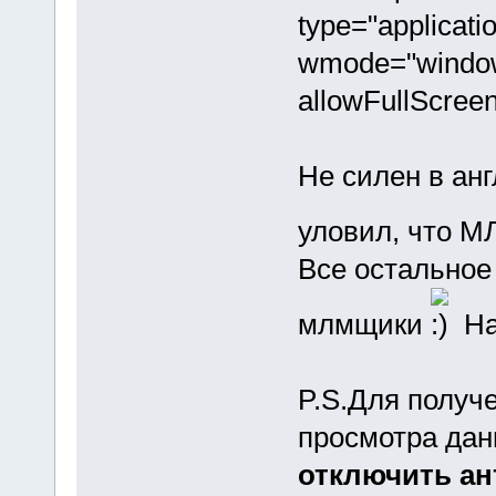
type="applicati
wmode="window"
allowFullScre
Не силен в ан
уловил, что М
Все остальное
млмщики
На
P.S.Для получ
просмотра дан
отключить ан