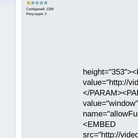
Сообщений: 1289
Репутация: 3
height="353">
value="http://v
</PARAM><PA
value="windo
name="allowFu
<EMBED
src="http://vid