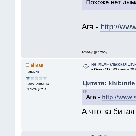
Похоже нет дыма
Ага -
http://ww
Amway, get away
Re: MLM - классная штук
aiman
«
Ответ #17 :
03 Января 2009
Новичок
Цитата: khibinit
Сообщений: 74
Репутация: 3
Ага -
http://www
А что за битая