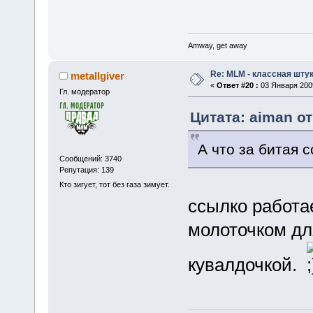
Amway, get away
Re: MLM - классная штук
metallgiver
«
Ответ #20 :
03 Января 2009
Гл. модератор
Цитата: aiman от
А что за битая 
Сообщений: 3740
Репутация: 139
Кто зигует, тот без газа зимует.
ссылко работа
молоточком дл
кувалдочкой.