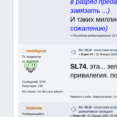
в разряд пред
завязать ...)
И таких милли
сожалению)
«
Последнее редактирование: 01 Я
Re: MLM - классная штук
metallgiver
«
Ответ #7 :
01 Января 2009,
Гл. модератор
SL74
, эта... 
привилегия. п
Сообщений: 3740
Репутация: 139
Кто зигует, тот без газа зимует.
Немного о себе. Хамаскетичен. С
Re: MLM - классная шту
khibinite
доверчивых граждан!
Разбирающийся
«
Ответ #8 :
01 Января 2009, 20:59