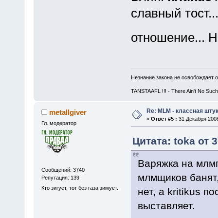
славный тост..
отношение... 
Незнание закона не освобождает о
TANSTAAFL !!! - There Ain't No Such
Re: MLM - классная штук
metallgiver
«
Ответ #5 :
31 Декабря 2008
Гл. модератор
Цитата: toka от 
Варяжка на млмп
Сообщений: 3740
млмщиков банят,
Репутация: 139
Кто зигует, тот без газа зимует.
нет, а kritikus 
выставляет.