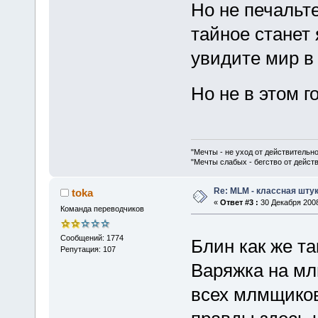
Но не печальте
тайное станет 
увидите мир в 
Но не в этом г
"Мечты - не уход от действительн
"Мечты слабых - бегство от дейс
Re: MLM - классная штук
toka
«
Ответ #3 :
30 Декабря 2008
Команда переводчиков
Сообщений: 1774
Блин как же так
Репутация: 107
Варяжка на мл
всех млмщиков