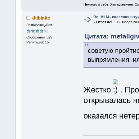
Немного о себе. Хамаскетичен. С
Re: MLM - классная штук
khibinite
«
Ответ #21 :
03 Января 2009
Разбирающийся
Цитата: metallgi
Сообщений: 525
Репутация: 15
советую пройтис
выпрямления. и
Жестко
. Пр
открывалась н
оказался нет