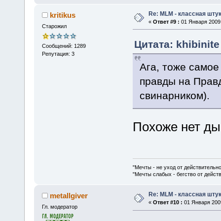
Re: MLM - классная штук
kritikus
«
Ответ #9 :
01 Января 2009,
Старожил
Цитата: khibinit
Сообщений: 1289
Репутация: 3
Ага, тоже самое 
правды на Правд
свинарником).
Похоже нет ды
"Мечты - не уход от действительн
"Мечты слабых - бегство от дейс
Re: MLM - классная штук
metallgiver
«
Ответ #10 :
01 Января 2009
Гл. модератор