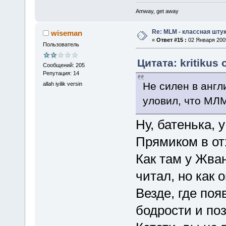
Amway, get away
Re: MLM - классная штук
wiseman
«
Ответ #15 :
02 Января 2009
Пользователь
Цитата: kritikus 
Сообщений: 205
Репутация: 14
Не силен в анг
allah iyilik versin
уловил, что МЛМ
Ну, батенька, у
Прямиком в отж
Как там у Жван
читал, но как 
Везде, где по
бодрости и поз