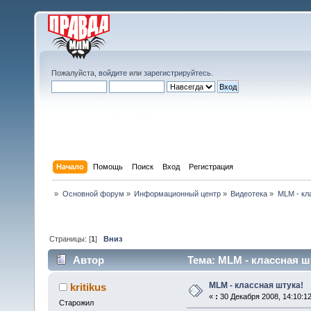
Пожалуйста,
войдите
или
зарегистрируйтесь
.
Начало
Помощь
Поиск
Вход
Регистрация
»
Основной форум
»
Информационный центр
»
Видеотека
»
MLM - кл
Страницы: [
1
]
Вниз
Автор
Тема: MLM - классная шт
MLM - классная штука!
kritikus
«
:
30 Декабря 2008, 14:10:12
Старожил