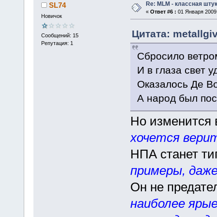
Re: MLM - классная штук
SL74
«
Ответ #6 :
01 Января 2009,
Новичок
Цитата: metallgi
Сообщений: 15
Репутация: 1
Сбросило ветром
И в глаза свет 
Оказалось Де В
А народ был по
Но изменится 
хочется вери
НПА станет ти
примеры, даже
Он не предател
наиболее ярые