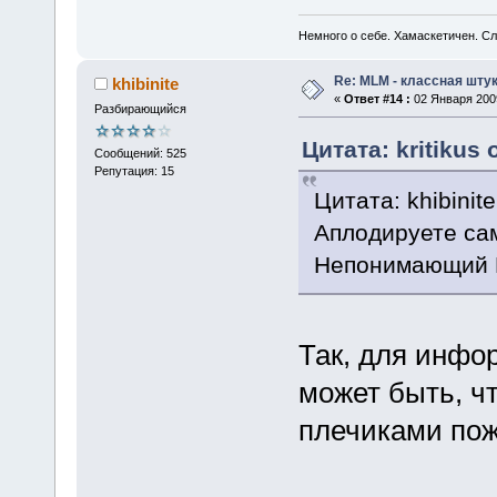
Немного о себе. Хамаскетичен. С
Re: MLM - классная штук
khibinite
«
Ответ #14 :
02 Января 2009
Разбирающийся
Цитата: kritikus 
Сообщений: 525
Репутация: 15
Цитата: khibinit
Аплодируете са
Непонимающий
Так, для инфо
может быть, ч
плечиками пож