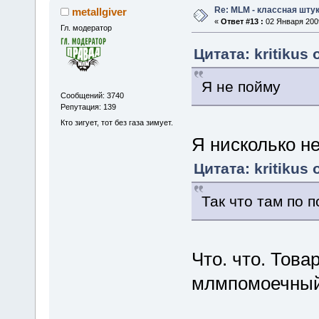
Re: MLM - классная штук
metallgiver
«
Ответ #13 :
02 Января 2009
Гл. модератор
Цитата: kritikus 
Я не пойму
Сообщений: 3740
Репутация: 139
Кто зигует, тот без газа зимует.
Я нисколько не
Цитата: kritikus 
Так что там по 
Что. что. Тов
млмпомоечный