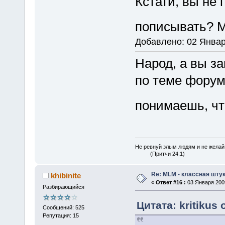
Кстати, вы не
пописывать? М
Добавлено: 02 Январ
Народ, а вы з
по теме форума
понимаешь, чт
Не ревнуй злым людям и не желай
(Притчи 24:1)
Re: MLM - классная штук
khibinite
«
Ответ #16 :
03 Января 2009
Разбирающийся
Цитата: kritikus 
Сообщений: 525
Репутация: 15