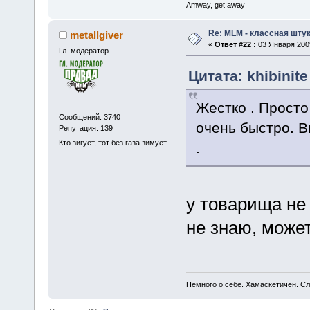
Amway, get away
Re: MLM - классная штук
metallgiver
«
Ответ #22 :
03 Января 2009
Гл. модератор
Цитата: khibinit
Жестко . Просто
Сообщений: 3740
очень быстро. В
Репутация: 139
Кто зигует, тот без газа зимует.
.
у товарища не
не знаю, може
Немного о себе. Хамаскетичен. С