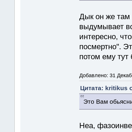
Дык он же там 
выдумывает вс
интересно, чт
посмертно". Э
потом ему тут
Добавлено: 31 Декаб
Цитата: kritikus 
Это Вам обьясн
Неа, фазоинве