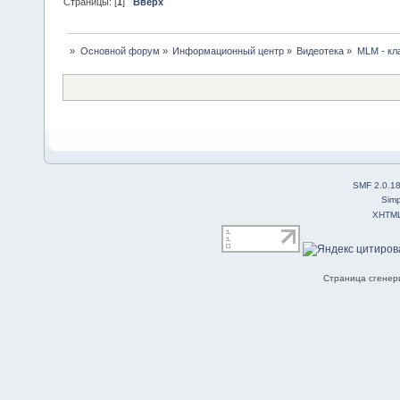
Страницы: [
1
]
Вверх
»
Основной форум
»
Информационный центр
»
Видеотека
»
MLM - кл
SMF 2.0.1
Simp
XHTM
Страница сгенери