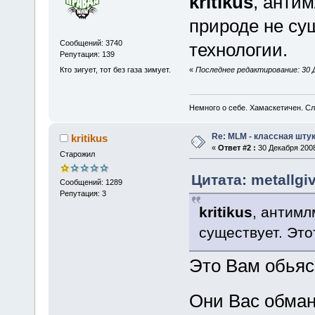
kritikus
, анти
природе не су
Сообщений: 3740
технологии.
Репутация: 139
Кто зигует, тот без газа зимует.
«
Последнее редактирование: 30 Де
Немного о себе. Хамаскетичен. С
Re: MLM - классная штук
kritikus
«
Ответ #2 :
30 Декабря 2008
Старожил
Цитата: metallgi
Сообщений: 1289
Репутация: 3
kritikus
, антимл
существует. Это
Это Вам обьяс
Они Вас обма