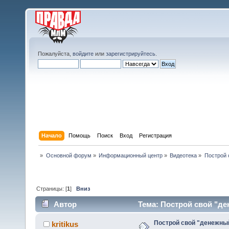
Пожалуйста,
войдите
или
зарегистрируйтесь
.
Начало
Помощь
Поиск
Вход
Регистрация
»
Основной форум
»
Информационный центр
»
Видеотека
»
Построй 
Страницы: [
1
]
Вниз
Автор
Тема: Построй свой "де
Построй свой "денежны
kritikus