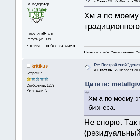
«
Ответ #3 :
22 Февраля 2009
Гл. модератор
Хм а по моему
традиционного
Сообщений: 3740
Репутация: 139
Кто зигует, тот без газа зимует.
Немного о себе. Хамаскетичен. С
Re: Построй свой "дене
kritikus
«
Ответ #4 :
22 Февраля 2009
Старожил
Цитата: metallgi
Сообщений: 1289
Репутация: 3
Хм а по моему э
бизнеса.
Не спорю. Так
(резидуальный