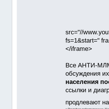
src="//www.yo
fs=1&start=" fr
</iframe>
Все АНТИ-МЛМ
обсуждения и
населения п
ссылки и диаг
продлевают н