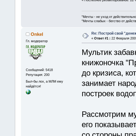
«
Последнее редактирование: 22 Фе
"Мечты - не уход от действительн
"Мечты слабых - бегство от дейс
Re: Построй свой "дене
Onkel
«
Ответ #1 :
22 Февраля 2009
Гл. модератор
Мультик забавн
книжоночка "П
Сообщений: 5418
до кризиса, к
Репутация: 200
занимает народ
Был-бы лох, а МЛМ ему
найдётся!
построек водоп
Рассмотрим мул
его показывае
со стороны пр