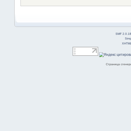
SMF 2.0.1
Simp
XHTM
Страница сгенери