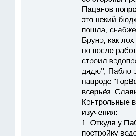
Пацанов попро
это некий бюдж
пошла, снабже
Бруно, как лох
но после работ
строил водопр
дядю", Пабло с
навроде "ГорВ
всерьёз. Славн
Контрольные в
изучения:
1. Откуда у Па
постройку вод