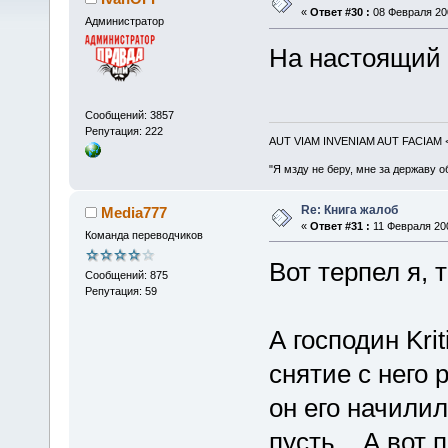
«
Ответ #30 :
08 Февраля 200
Администратор
На настоящий
Сообщений: 3857
Репутация: 222
AUT VIAM INVENIAM AUT FACIAM
"Я мзду не беру, мне за державу о
Re: Книга жалоб
Media777
«
Ответ #31 :
11 Февраля 200
Команда переводчиков
Вот терпел я, т
Сообщений: 875
Репутация: 59
А господин Kri
снятие с него 
он его начилил
пусть... А вот