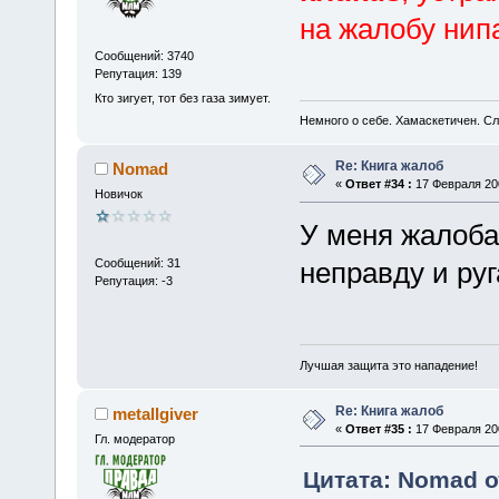
на жалобу нип
Сообщений: 3740
Репутация: 139
Кто зигует, тот без газа зимует.
Немного о себе. Хамаскетичен. С
Re: Книга жалоб
Nomad
«
Ответ #34 :
17 Февраля 200
Новичок
У меня жалоба 
Сообщений: 31
неправду и руг
Репутация: -3
Лучшая защита это нападение!
Re: Книга жалоб
metallgiver
«
Ответ #35 :
17 Февраля 200
Гл. модератор
Цитата: Nomad о