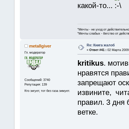
какой-то...
"Мечты - не уход от действительн
"Мечты слабых - бегство от дейс
Re: Книга жалоб
metallgiver
«
Ответ #41 :
02 Марта 2009,
Гл. модератор
kritikus
. моти
нравятся прав
Сообщений: 3740
запрещают оск
Репутация: 139
извините, чит
Кто зигует, тот без газа зимует.
правил. 3 дня
ветке.