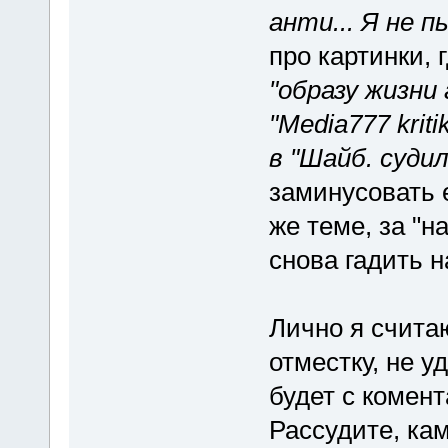
анти... Я не п
про картинки,
"образу жизни
"Media777 krit
в "Шайб. суди
заминусовать 
же теме, за "н
снова гадить н
Лично я счита
отместку, не 
будет с комен
Рассудите, ка