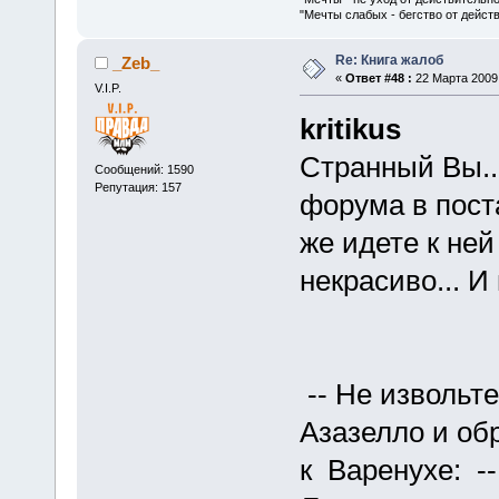
"Мечты слабых - бегство от дейс
Re: Книга жалоб
_Zeb_
«
Ответ #48 :
22 Марта 2009,
V.I.P.
kritikus
Странный Вы..
Сообщений: 1590
Репутация: 157
форума в пост
же идете к ней
некрасиво... И
-- Не извольте
Азазелло и об
к Варенухе: -