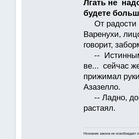
Лгать не над
будете больш
От радости вс
Варенухи, лицо
говорит, забор
-- Истинным..
ве... сейчас ж
прижимал руки 
Азазелло.
-- Ладно, домо
растаял.
Незнание закона не освобождает о