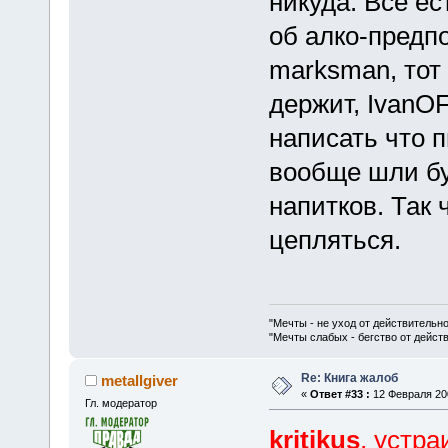
никуда. Все е
об алко-предп
marksman, тот
держит, IvanO
написать что п
вообще шли б
напитков. Так 
цепляться.
"Мечты - не уход от действительн
"Мечты слабых - бегство от дейс
Re: Книга жалоб
metallgiver
«
Ответ #33 :
12 Февраля 200
Гл. модератор
kritikus
, устра