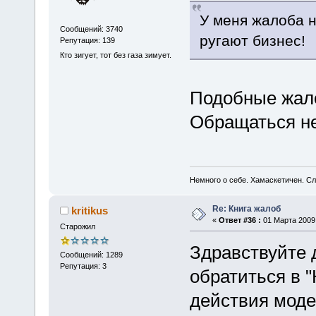
У меня жалоба н
Сообщений: 3740
ругают бизнес!
Репутация: 139
Кто зигует, тот без газа зимует.
Подобные жал
Обращаться не
Немного о себе. Хамаскетичен. С
Re: Книга жалоб
kritikus
«
Ответ #36 :
01 Марта 2009,
Старожил
Здравствуйте 
Сообщений: 1289
Репутация: 3
обратиться в "
действия модер