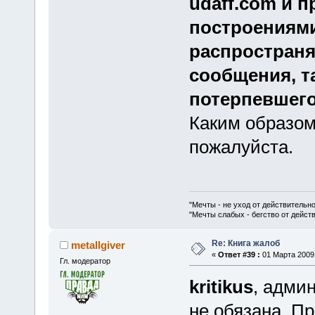
udaff.com и 
построениями
распространя
сообщения, т
потерпевшего
Каким образом
пожалуйста.
"Мечты - не уход от действительн
"Мечты слабых - бегство от дейс
Re: Книга жалоб
metallgiver
«
Ответ #39 :
01 Марта 2009,
Гл. модератор
kritikus
, адми
не обязана. П