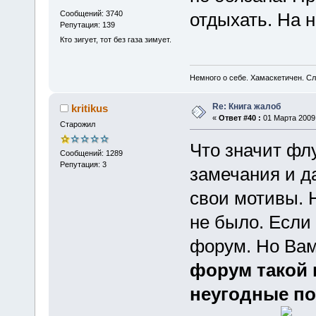
Сообщений: 3740
отдыхать. На н
Репутация: 139
Кто зигует, тот без газа зимует.
Немного о себе. Хамаскетичен. С
Re: Книга жалоб
kritikus
«
Ответ #40 :
01 Марта 2009,
Старожил
Что значит фл
Сообщений: 1289
Репутация: 3
замечания и д
свои мотивы. 
не было. Если 
форум. Но Вам
форум такой 
неугодные по