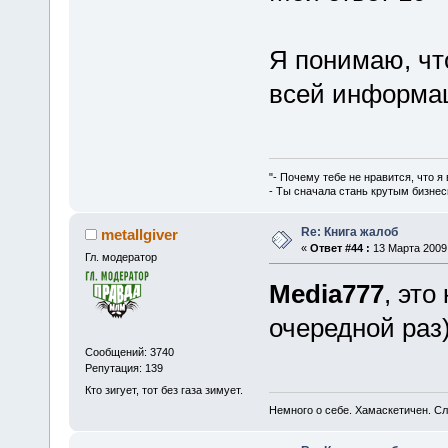
Я понимаю, ч
всей информац
"- Почему тебе не нравится, что я
- Ты сначала стань крутым бизнес
Re: Книга жалоб
metallgiver
«
Ответ #44 :
13 Марта 2009,
Гл. модератор
Media777
, это
очередной раз
Сообщений: 3740
Репутация: 139
Кто зигует, тот без газа зимует.
Немного о себе. Хамаскетичен. С