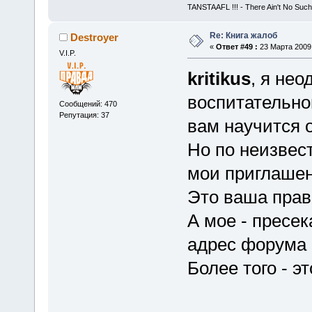
TANSTAAFL !!! - There Ain't No Such
Re: Книга жалоб
Destroyer
«
Ответ #49 :
23 Марта 2009,
V.I.P.
kritikus
, я не
воспитательно
Сообщений: 470
Репутация: 37
вам научится 
Но по неизвес
мои приглашен
Это ваша прав
А мое - пресе
адрес форума и
Более того - э