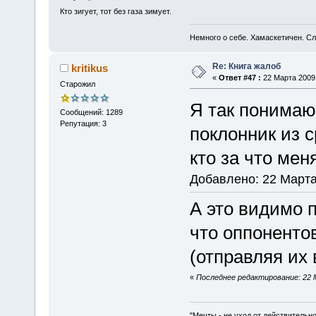
Кто зигует, тот без газа зимует.
Немного о себе. Хамаскетичен. С
Re: Книга жалоб
kritikus
«
Ответ #47 :
22 Марта 2009,
Старожил
Я так понимаю
Сообщений: 1289
Репутация: 3
поклонник из 
кто за что мен
Добавлено: 22 Марта
А это видимо 
что оппонентов
(отправляя их 
«
Последнее редактирование: 22 Ма
"Мечты - не уход от действительн