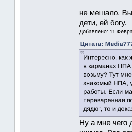
не мешало. Вы
дети, ей богу.
Добавлено: 11 Февра
Цитата: Media777
Интересно, как 
в карманах НПА
возьму? Тут мне
знакомый НПА, у
работы. Если ма
переваренная по
дядю", то и дока
Ну а мне чего 