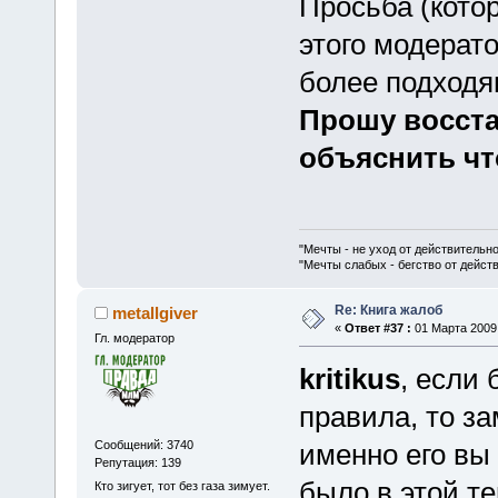
Просьба (кото
этого модерато
более подходящ
Прошу восста
объяснить чт
"Мечты - не уход от действительн
"Мечты слабых - бегство от дейс
Re: Книга жалоб
metallgiver
«
Ответ #37 :
01 Марта 2009,
Гл. модератор
kritikus
, если
правила, то за
Сообщений: 3740
именно его вы
Репутация: 139
было в этой т
Кто зигует, тот без газа зимует.