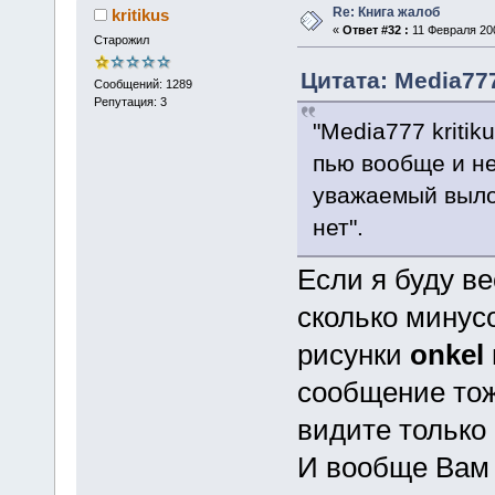
Re: Книга жалоб
kritikus
«
Ответ #32 :
11 Февраля 200
Старожил
Цитата: Media777
Сообщений: 1289
Репутация: 3
"Media777 kritik
пью вообще и не 
уважаемый вылож
нет".
Если я буду ве
сколько минус
рисунки
onkel
сообщение тож
видите только 
И вообще Вам