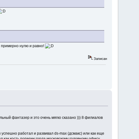
 - примерно нулю и равно!
Записан
альный фантазер и это очень мягко сказано ))) 8 филиалов
 успешно работал и развивал ds-max (дсмакс) или как еще
л как кость поперек горла московскому головному офису