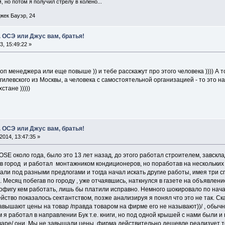
 но потом я получил стрелу в колено...
жек Бауэр, 24
 ОСЭ или Джус вам, братья!
, 15:49:22 »
 топ менеджера или еще повыше )) и тебе расскажут про этого человека )))) А
гилевского из Москвы, а человека с самостоятельной организацией - то это 
стане )))))
 ОСЭ или Джус вам, братья!
014, 13:47:35 »
OSE около года, было это 13 лет назад, до этого работал строителем, завск
в город и работал монтажником кондиционеров, но поработав на нескольких 
ли под разными предлогами и тогда начал искать другие работы, имея три сп
. Месяц побегав по городу , уже отчаявшись, наткнулся в газете на объявлени
пофигу кем работать, лишь бы платили исправно. Немного шокировало по нача
йство показалось сектантством, позже анализируя я понял что это не так. С
авышают цены на товар /правда товаром на фирме его не называют))/ , обычн
 я работал в направлении Бук т.е. книги, но под одной крышей с нами были и
оваре/ они. Мы не завышали цены, фирма действительно дешевле реализует то