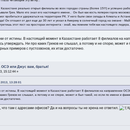
 глаза читающим эту ветку...
Казахстане реально открыл филиалы во всех городах страны (более 15!!!) и успешно рабо
ывали Грек. Мало кто знал его настоящего имени.. Он был как кость поперек горла москов
мог пробиться и удержаться на территории РК. У него были свои склады в Алматы и Астане
а! Он отошел от дел еще до 30 лет и уехал в Америку в солнечный город на океане - Май
стретишь этот пост на просторах интернета - знай, мы помним тебя как настоящего лидера,
еки от истины. В настоящий момент в Казахстане работает 8 филиалов на н
есь утверждать. Ни про каких Греков не слышал, а потому и не спорю, может и
урных примеров с пустозвонов, их итак достаточно.
 ОСЭ или Джус вам, братья!
, 15:12:44 »
 2013, 13:28:01
и от истины. В настоящий момент в Казахстане работает 8 филиалов на направлении ОСЭ
каких Греков не слышал, а потому и не спорю, может и был такой, но если по имени и фами
так достаточно.
, что там с адресами офисов? Да и на вопросы ты не хрена не ответил.
Кр