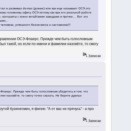
тал и развивал ds-max (дсмакс) или как еще называют ОСЭ это
скому головному офису ОСЭ потому как при его реальной работе
, контракты с южно китайскими заводами и прочее... Вот это
ами...
 человека, успешного бизнесмена и наставника!!!
аправлении ОСЭ-Флаерс. Прежде чем быть голословным
 был такой, но если по имени и фамилии назовёте, то смогу
Записан
-Флаерс. Прежде чем быть голословным убедитесь в том, что
лии назовёте, то смогу точно сказать. Не берите дурных
утой бузинесмен, я фигею. "А от вас не прячусь" - а про
Записан