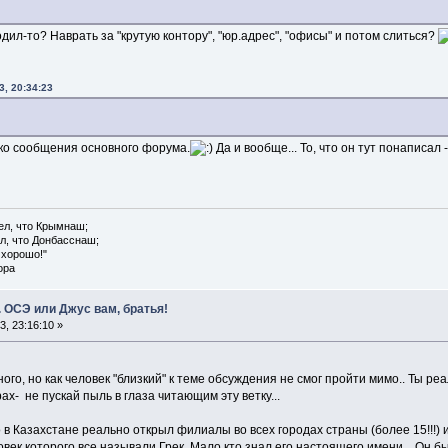
одил-то? Наврать за "крутую контору", "юр.адрес", "офисы" и потом слиться?
3, 20:34:23
ько сообщения основного форума.
Да и вообще... То, что он тут понаписал
ел, что Крымнаш;
л, что Донбасснаш;
 хорошо!"
ора
 ОСЭ или Джус вам, братья!
, 23:16:10 »
ого, но как человек "близкий" к теме обсуждения не смог пройти мимо.. Ты ре
х- не пускай пыль в глаза читающим эту ветку...
 Казахстане реально открыл филиалы во всех городах страны (более 15!!!) и
ек которого все называли Грек. Мало кто знал его настоящего имени.. Он бы