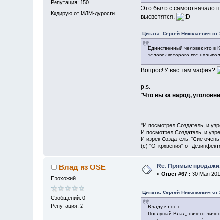
Репутация: 150
Это было с самого начало п
Кодирую от МЛМ-дурости
высветятся.
Цитата: Сергей Николаевич от 
Единственный человек кто в К
человек которого все называл
Вопрос! У вас там мафия?
p.s.
"
Что вы за народ, уголовн
"И посмотрел Создатель, и узр
И посмотрел Создатель, и узре
И изрек Создатель: "Сие очень
(с) "Откровения" от Дезинфект
Re: Прямые продажи.
Влад из OSE
«
Ответ #67 :
30 Мая 2013
Прохожий
Цитата: Сергей Николаевич от 
Сообщений: 0
Репутация: 2
Владу из осэ.
Послушай Влад, ничего личног