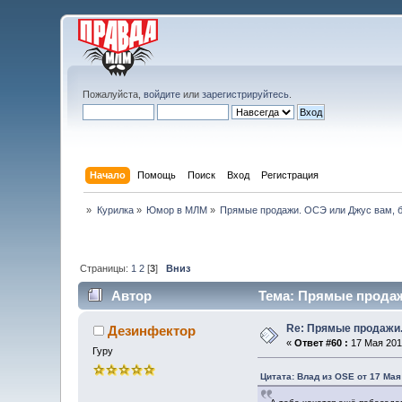
Пожалуйста,
войдите
или
зарегистрируйтесь
.
Начало
Помощь
Поиск
Вход
Регистрация
»
Курилка
»
Юмор в МЛМ
»
Прямые продажи. ОСЭ или Джус вам, б
Страницы:
1
2
[
3
]
Вниз
Автор
Тема: Прямые продажи
Re: Прямые продажи.
Дезинфектор
«
Ответ #60 :
17 Мая 2013
Гуру
Цитата: Влад из OSE от 17 Мая