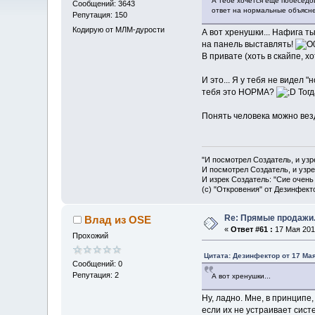
А тебе хочется ещё побеседов
Сообщений: 3643
ответ на нормальные объясне
Репутация: 150
Кодирую от МЛМ-дурости
А вот хренушки... Нафига 
на панель выставлять!
В привате (хоть в скайпе, х
И это... Я у тебя не видел
тебя это НОРМА?
Тогд
Понять человека можно вез
"И посмотрел Создатель, и узр
И посмотрел Создатель, и узре
И изрек Создатель: "Сие очень
(с) "Откровения" от Дезинфект
Re: Прямые продажи.
Влад из OSE
«
Ответ #61 :
17 Мая 2013
Прохожий
Цитата: Дезинфектор от 17 Мая
Сообщений: 0
Репутация: 2
А вот хренушки...
Ну, ладно. Мне, в принципе
если их не устраивает сист