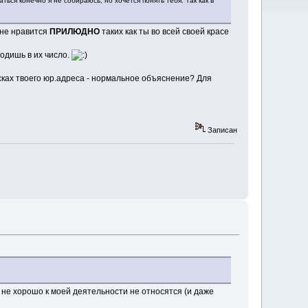
ться конечно я не собираюсь, но хочется понять тебя. Так как в
не нравится
ПРИЛЮДНО
таких как ты во всей своей красе
одишь в их число.
оисках твоего юр.адреса - нормальное объяснение? Для
Записан
к не хорошо к моей деятельности не относятся (и даже