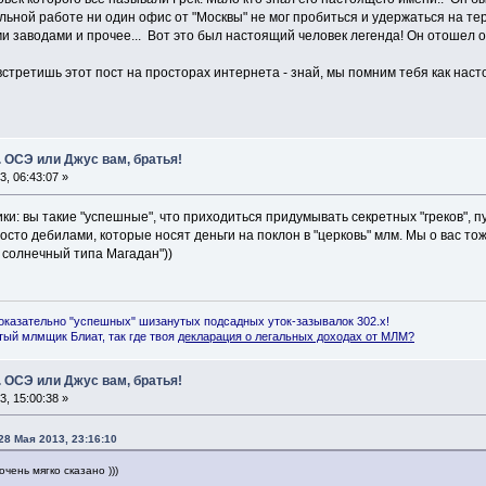
льной работе ни один офис от "Москвы" не мог пробиться и удержаться на те
и заводами и прочее... Вот это был настоящий человек легенда! Он отошел о
 встретишь этот пост на просторах интернета - знай, мы помним тебя как нас
 ОСЭ или Джус вам, братья!
, 06:43:07 »
ки: вы такие "успешные", что приходиться придумывать секретных "греков", 
осто дебилами, которые носят деньги на поклон в "церковь" млм. Мы о вас то
 солнечный типа Магадан"))
оказательно "успешных" шизанутых подсадных уток-зазывалок 302.x!
ый млмщик Блиат, так где твоя
декларация о легальных доходах от МЛМ
?
 ОСЭ или Джус вам, братья!
, 15:00:38 »
28 Мая 2013, 23:16:10
чень мягко сказано )))