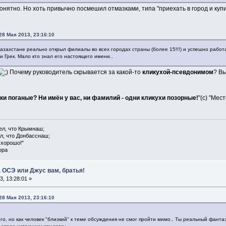
онятно. Но хоть привычно посмешил отмазками, типа "приехать в город и купи
28 Мая 2013, 23:16:10
азахстане реально открыл филиалы во всех городах страны (более 15!!!) и успешно работ
и Грек. Мало кто знал его настоящего имени..
Почему руководитель скрывается за какой-то
кликухой-псевдонимом
? Вы
ики поганые? Ни имён у вас, ни фамилий - одни кликухи позорные!
"(с) "Мес
ел, что Крымнаш;
л, что Донбасснаш;
 хорошо!"
ора
 ОСЭ или Джус вам, братья!
, 13:28:01 »
28 Мая 2013, 23:16:10
о, но как человек "близкий" к теме обсуждения не смог пройти мимо.. Ты реальный фантазе