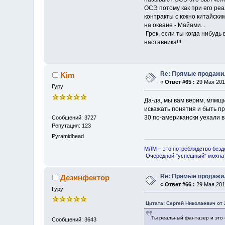
ОСЭ потому как при его реа
контракты с южно китайским
на океане - Майами...
Грек, если ты когда нибудь
наставника!!!
Re: Прямые продажи.
Kim
«
Ответ #65 :
29 Мая 2013
Гуру
Да-да, мы вам верим, млмщи
искажать понятия и быть пр
30 по-американски уехали в
Сообщений: 3727
Репутация: 123
Pyramidhead
МЛМ – это потреблядство безд
Очередной "успешный" мохнат
Re: Прямые продажи.
Дезинфектор
«
Ответ #66 :
29 Мая 2013
Гуру
Цитата: Сергей Николаевич от 
Ты реальный фантазер и это о
Сообщений: 3643