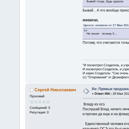
Бывай тогда, будь здоров.
Бывай... А что вообще прих
metatron
,
Цитата: metatron от 17 Мая 201
Не понял почему 0...
Потому, что считаются тол
"И посмотрел Создатель, и узр
И посмотрел Создатель, и узре
И изрек Создатель: "Сие очень
(с) "Откровения" от Дезинфект
Re: Прямые продажи.
Сергей Николаевич
«
Ответ #64 :
28 Мая 2013
Прохожий
Владу из осэ.
Сообщений: 0
Послушай Влад, ничего личн
Репутация: 0
и прочее да еще и на флаера
Единственный человек кто в
называют ОСЭ это был челов