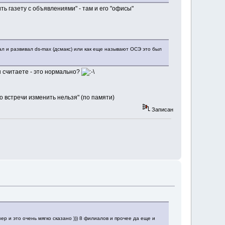
ть газету с объявлениями" - там и его "офисы"
ал и развивал ds-max (дсмакс) или как еще называют ОСЭ это был
 считаете - это нормально?
то встречи изменить нельзя" (по памяти)
Записан
р и это очень мягко сказано ))) 8 филиалов и прочее да еще и