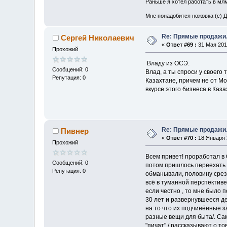
Раньше я хотел работать в млм,
Мне понадобится ножовка (с) Д
Re: Прямые продажи.
Сергей Николаевич
«
Ответ #69 :
31 Мая 2013
Прохожий
Владу из ОСЭ.
Сообщений: 0
Влад, а ты спроси у своего
Репутация: 0
Казахтане, причем не от Мо
вкурсе этого бизнеса в Казах
Re: Прямые продажи.
Пивнер
«
Ответ #70 :
18 Января 2
Прохожий
Всем привет! проработал в 
Сообщений: 0
потом пришлось переехать 
Репутация: 0
обманывали, половину среза
всё в туманной перспективе
если честно , то мне было 
30 лет и развернувшееся де
на то что их подчинённые з
разные вещи для быта/. Сам
"пичат" / рассказывают о т