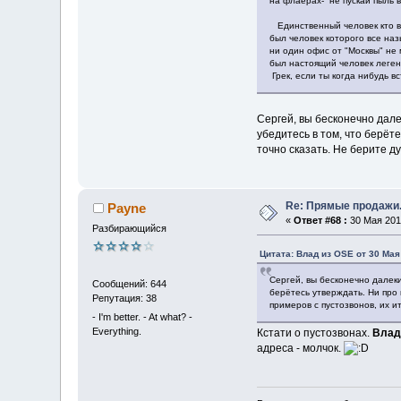
на флаерах- не пускай пыль в
Единственный человек кто в 
был человек которого все наз
ни один офис от "Москвы" не 
был настоящий человек легенд
Грек, если ты когда нибудь в
Сергей, вы бесконечно дал
убедитесь в том, что берёт
точно сказать. Не берите д
Re: Прямые продажи.
Payne
«
Ответ #68 :
30 Мая 2013
Разбирающийся
Цитата: Влад из OSE от 30 Мая
Сергей, вы бесконечно далек
Сообщений: 644
берётесь утверждать. Ни про 
Репутация: 38
примеров с пустозвонов, их и
- I'm better. - At what? -
Everything.
Кстати о пустозвонах.
Влад
адреса - молчок.