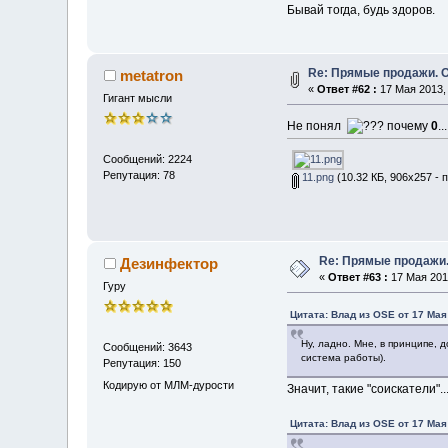
Бывай тогда, будь здоров.
Re: Прямые продажи. О
metatron
«
Ответ #62 :
17 Мая 2013, 
Гигант мысли
Не понял
почему
0
...
Сообщений: 2224
Репутация: 78
11.png
(10.32 КБ, 906x257 - 
Re: Прямые продажи.
Дезинфектор
«
Ответ #63 :
17 Мая 2013
Гуру
Цитата: Влад из OSE от 17 Мая
Ну, ладно. Мне, в принципе, 
Сообщений: 3643
система работы).
Репутация: 150
Кодирую от МЛМ-дурости
Значит, такие "соискатели"...
Цитата: Влад из OSE от 17 Мая