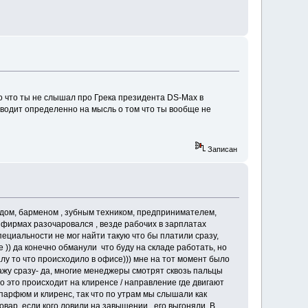
 то что ты не слышал про Грека президента DS-Max в
наводит определенно на мысль о том что ты вообще не
Записан
ладом, барменом , зубным техником, предпринимателем,
фирмах разочаровался , везде рабочих в зарплатах
ециальности не мог найти такую что бы платили сразу,
е )) да конечно обманули что буду на складе работать, но
лу то что происходило в офисе))) мне на тот момент было
кажу сразу- да, многие менеджеры смотрят сквозь пальцы
о это происходит на клиренсе / направление где двигают
 парфюм и клиренс, так что по утрам мы слышали как
вар, если кого ловили на завышении , его выгоняли. В