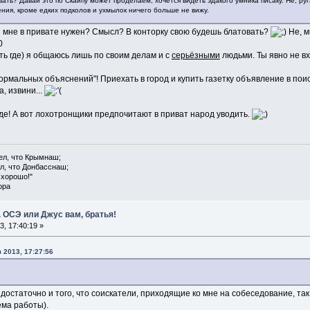
ать? Давай это по Скайпу может проделаем, хочется видеть эдакого умника писаку. Не, руга
ния, кроме едких подколов и ухмылок ничего больше не вижу.
ты мне в привате нужен? Смысл? В конторку свою будешь блатовать?
Не, м
оть где) я общаюсь лишь по своим делам и с
серьёзными
людьми. Ты явно не вх
 "нормальных объяснений"! Приехать в город и купить газетку объявление в п
а, извини...
де! А вот лохотронщики предпочитают в приват народ уводить.
ел, что Крымнаш;
л, что Донбасснаш;
 хорошо!"
ора
 ОСЭ или Джус вам, братья!
, 17:40:19 »
 2013, 17:27:56
, достаточно и того, что соискатели, приходящие ко мне на собеседование, та
ема работы).