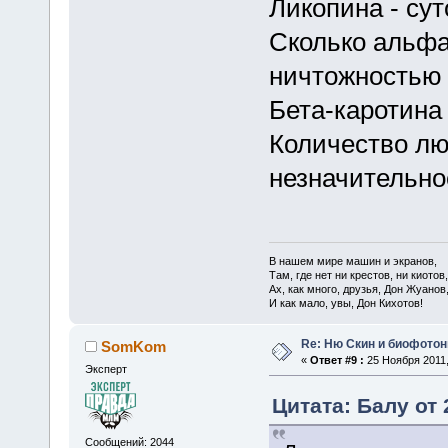
Ликопина - сут
Сколько альфа
ничтожностью
Бета-каротина
Количество лю
незначительн
В нашем мире машин и экранов,
Там, где нет ни крестов, ни киотов,
Ах, как много, друзья, Дон Жуанов
И как мало, увы, Дон Кихотов!
Re: Ню Скин и биофото
SomKom
«
Ответ #9 :
25 Ноября 2011,
Эксперт
Цитата: Балу от 
Сообщений: 2044