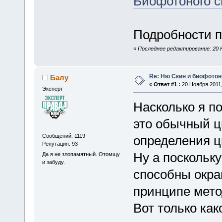
Биофотоного с
Подробности по
«
Последнее редактирование: 20 Н
Re: Ню Скин и биофото
Балу
«
Ответ #1 :
20 Ноября 2011,
Эксперт
Насколько я п
это обычный ц
Сообщений: 1119
определения ц
Репутация: 93
Ну а поскольк
Да я не злопамятный. Отомщу
и забуду.
способны окра
принципе мето
Вот только ка