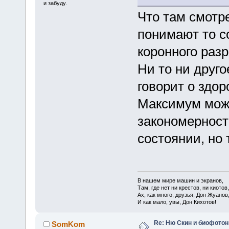
и забуду.
Что там смотр
понимают то с
коронного разр
Ни то ни друго
говорит о здор
Максимум мож
закономерност
состоянии, но 
В нашем мире машин и экранов,
Там, где нет ни крестов, ни киотов,
Ах, как много, друзья, Дон Жуанов
И как мало, увы, Дон Кихотов!
Re: Ню Скин и биофото
SomKom