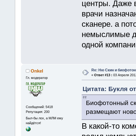
центры. Даже 
врачи назнача
сканере. а по
немыслимые де
одной компании
Re: Ню Скин и биофото
Onkel
«
Ответ #13 :
03 Апреля 2012
Гл. модератор
Цитата: Букля от
Биофотонный ск
Сообщений: 5418
размещают ново
Репутация: 200
Был-бы лох, а МЛМ ему
найдётся!
В какой-то ком