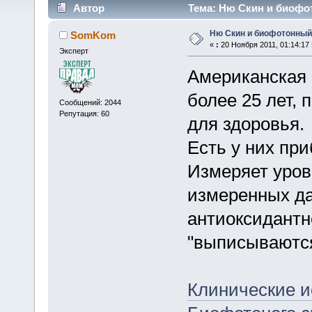
Автор
Тема: Ню Скин и биофот
Ню Скин и биофотонный
SomKom
«
:
20 Ноября 2011, 01:14:17 
Эксперт
Американская 
более 25 лет,
Сообщений: 2044
Репутация: 60
для здоровья.
Есть у них пр
Измеряет уров
измеренных да
антиоксидантн
"выписываютс
Клинические и