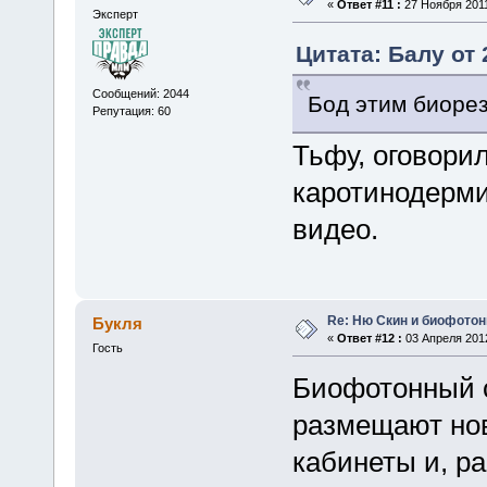
«
Ответ #11 :
27 Ноября 2011
Эксперт
Цитата: Балу от 
Сообщений: 2044
Бод этим биоре
Репутация: 60
Тьфу, оговори
каротинодерм
видео.
Re: Ню Скин и биофото
Букля
«
Ответ #12 :
03 Апреля 2012
Гость
Биофотонный с
размещают но
кабинеты и, р