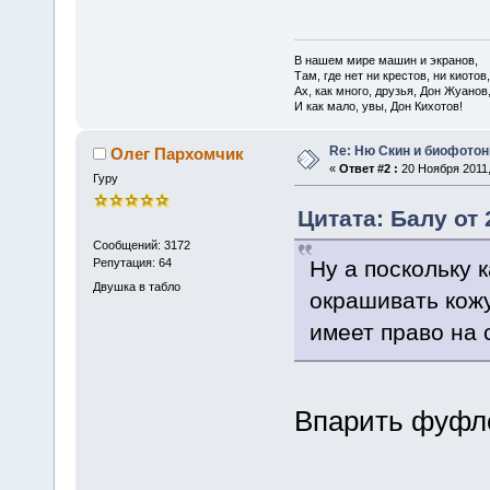
В нашем мире машин и экранов,
Там, где нет ни крестов, ни киотов,
Ах, как много, друзья, Дон Жуанов
И как мало, увы, Дон Кихотов!
Re: Ню Скин и биофото
Олег Пархомчик
«
Ответ #2 :
20 Ноября 2011,
Гуру
Цитата: Балу от 
Сообщений: 3172
Ну а поскольку 
Репутация: 64
Двушка в табло
окрашивать кожу
имеет право на 
Впарить фуфло