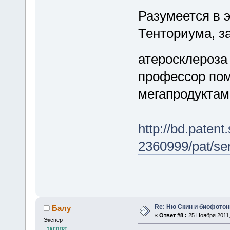
Разумеется в 
Тенториума, з
атеросклероз
профессор пом
мегапродуктам
http://bd.paten
2360999/pat/ser
Re: Ню Скин и биофото
Балу
«
Ответ #8 :
25 Ноября 2011,
Эксперт