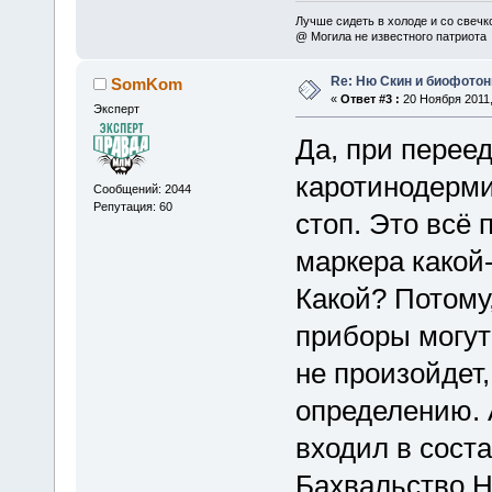
Лучше сидеть в холоде и со свечко
@ Могила не известного патриота
Re: Ню Скин и биофото
SomKom
«
Ответ #3 :
20 Ноября 2011,
Эксперт
Да, при перее
каротинодерми
Сообщений: 2044
Репутация: 60
стоп. Это всё 
маркера какой-
Какой? Потому,
приборы могут 
не произойдет,
определению. 
входил в сост
Бахвальство 