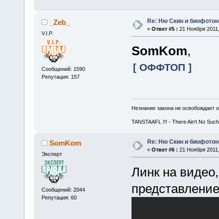
Re: Ню Скин и биофото
_Zeb_
«
Ответ #5 :
21 Ноября 2011,
V.I.P.
SomKom
,
[ ОФФТОП ]
Сообщений: 1590
Репутация: 157
Незнание закона не освобождает о
TANSTAAFL !!! - There Ain't No Such
Re: Ню Скин и биофото
SomKom
«
Ответ #6 :
21 Ноября 2011,
Эксперт
Линк на видео
представление
Сообщений: 2044
Репутация: 60