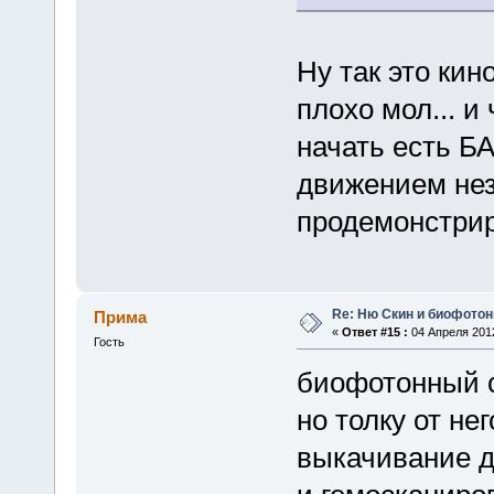
Ну так это кин
плохо мол... и
начать есть Б
движением не
продемонстрир
Re: Ню Скин и биофото
Прима
«
Ответ #15 :
04 Апреля 2012
Гость
биофотонный с
но толку от не
выкачивание де