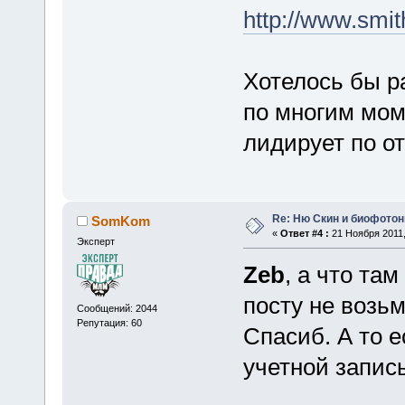
http://www.smi
Хотелось бы р
по многим мом
лидирует по о
Re: Ню Скин и биофото
SomKom
«
Ответ #4 :
21 Ноября 2011,
Эксперт
Zeb
, а что та
посту не возьм
Сообщений: 2044
Репутация: 60
Спасиб. А то е
учетной запись