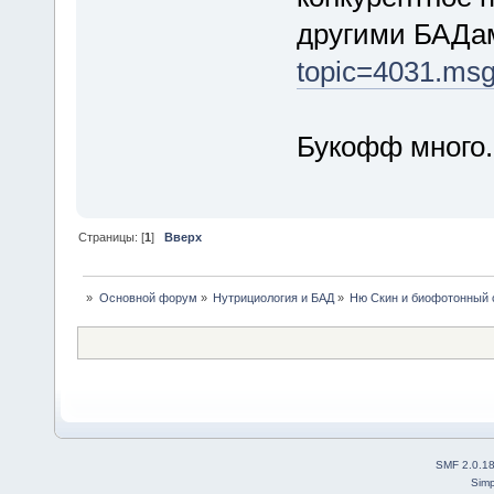
другими БАДа
topic=4031.ms
Букофф много
Страницы: [
1
]
Вверх
»
Основной форум
»
Нутрициология и БАД
»
Ню Скин и биофотонный 
SMF 2.0.1
Simp