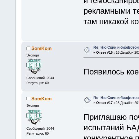
и гемосканиро
рекламными те
там никакой ко
Re: Ню Скин и биофото
SomKom
«
Ответ #16 :
16 Декабря 201
Эксперт
Появилось кое
Сообщений: 2044
Репутация: 60
Re: Ню Скин и биофото
SomKom
«
Ответ #17 :
23 Декабря 201
Эксперт
Приглашаю поч
испытаний БА
Сообщений: 2044
Репутация: 60
конкурентное 