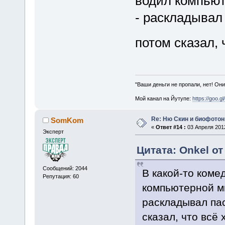
водил компьют
- раскладывал
потом сказал, 
"Ваши деньги не пропали, нет! Они
Мой канал на Йутупе:
https://goo.g
Re: Ню Скин и биофото
SomKom
«
Ответ #14 :
03 Апреля 2012
Эксперт
Цитата: Onkel от
Сообщений: 2044
В какой-то коме
Репутация: 60
компьютерной м
раскладывал па
сказал, что всё 