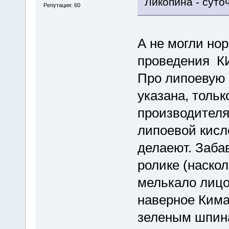
Ликопина - суто
Репутация: 60
А не могли но
проведения К
Про липоевую к
указана, тольк
производителя
липоевой кисл
делаеют. Заба
ролике (наскол
мелькало лицо 
наверное Кима
зеленым шпина