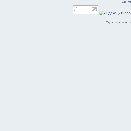
XHTM
Страница сгенери