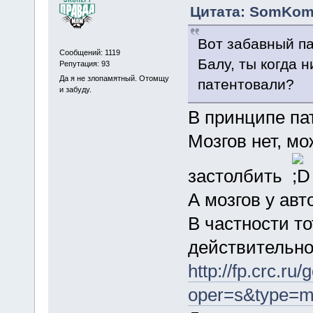
Цитата: SomKom 
Вот забавный па
Сообщений: 1119
Балу, ты когда 
Репутация: 93
Да я не злопамятный. Отомщу
патентовали?
и забуду.
В принципе пат
Мозгов нет, м
застолбить
А мозгов у авт
В частности то
действительнос
http://fp.crc.ru/
oper=s&type