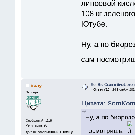
липоевой кисл
108 кг зеленог
Ютубе.
Ну, а по биор
сам посмотри
Re: Ню Скин и биофото
Балу
«
Ответ #10 :
26 Ноября 2011
Эксперт
Цитата: SomKom 
Ну, а по биорез
Сообщений: 1119
Репутация: 93
посмотришь.
Да я не злопамятный. Отомщу