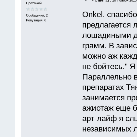
«
Ответ #2 :
20 Ноября 2013,
Прохожий
Onkel, спасибо
Сообщений: 2
Репутация: 0
предлагается 
лошадиными доз
грамм. В зави
можно аж кажд
не бойтесь." Я
Параллельно в
препаратах Тя
занимается пр
ажиотаж еще б
арт-лайф я сл
независимых л