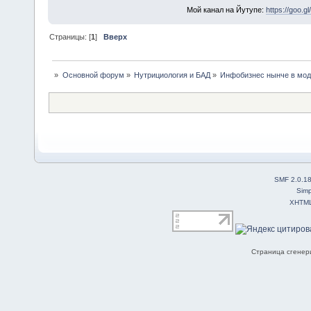
Мой канал на Йутупе:
https://goo.g
Страницы: [
1
]
Вверх
»
Основной форум
»
Нутрициология и БАД
»
Инфобизнес нынче в мо
SMF 2.0.1
Simp
XHTM
Страница сгенери