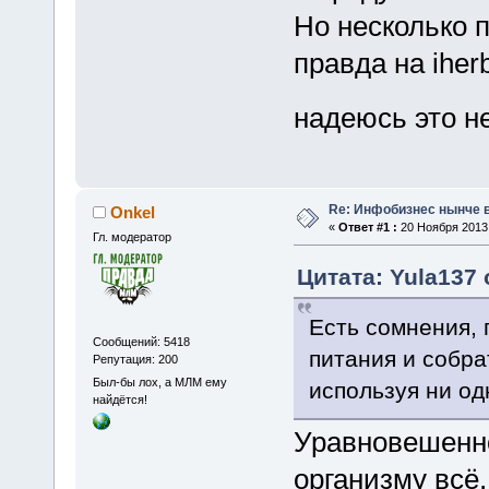
Но несколько п
правда на iher
надеюсь это н
Re: Инфобизнес нынче 
Onkel
«
Ответ #1 :
20 Ноября 2013,
Гл. модератор
Цитата: Yula137 
Есть сомнения, 
Сообщений: 5418
питания и собр
Репутация: 200
Был-бы лох, а МЛМ ему
используя ни од
найдётся!
Уравновешенно
организму всё,