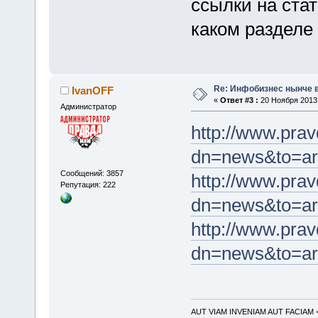
ссылки на стат
каком разделе
Re: Инфобизнес нынче 
IvanOFF
«
Ответ #3 :
20 Ноября 2013,
Администратор
http://www.prav
dn=news&to=ar
Сообщений: 3857
http://www.prav
Репутация: 222
dn=news&to=ar
http://www.prav
dn=news&to=ar
AUT VIAM INVENIAM AUT FACIAM