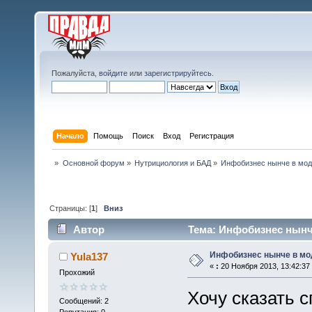
Пожалуйста,
войдите
или
зарегистрируйтесь
.
Начало
Помощь
Поиск
Вход
Регистрация
»
Основной форум
»
Нутрициология и БАД
»
Инфобизнес нынче в мо
Страницы: [
1
]
Вниз
Автор
Тема: Инфобизнес нынче
Инфобизнес нынче в мо
Yula137
«
:
20 Ноября 2013, 13:42:37
Прохожий
Хочу сказать с
Сообщений: 2
Репутация: 0