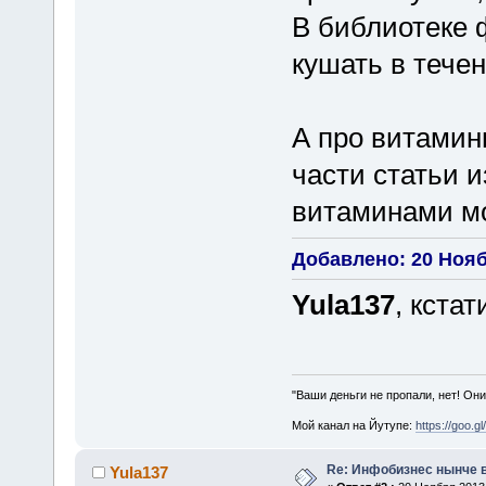
В библиотеке 
кушать в течен
А про витамин
части статьи и
витаминами мо
Добавлено: 20 Ноябр
Yula137
, кста
"Ваши деньги не пропали, нет! Они
Мой канал на Йутупе:
https://goo.g
Re: Инфобизнес нынче 
Yula137