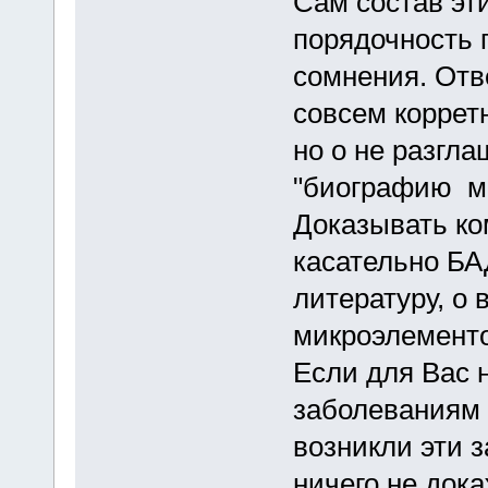
Сам состав эти
порядочность 
сомнения. Отв
совсем коррет
но о не разгл
"биографию м
Доказывать ком
касательно БА
литературу, о
микроэлементо
Если для Вас 
заболеваниям 
возникли эти з
ничего не дока