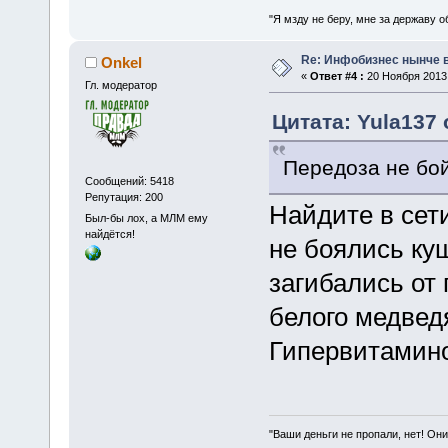
"Я мзду не беру, мне за державу о
Re: Инфобизнес нынче 
Onkel
«
Ответ #4 :
20 Ноября 2013,
Гл. модератор
Цитата: Yula137 
Передоза не бой
Сообщений: 5418
Репутация: 200
Найдите в сет
Был-бы лох, а МЛМ ему
найдётся!
не боялись ку
загибались от 
белого медвед
Гипервитамино
"Ваши деньги не пропали, нет! Они