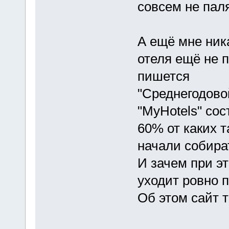
совсем не пал
А ещё мне ника
отеля ещё не п
пишется
"Среднегодово
"MyHotels" сос
60% от каких т
начали собира
И зачем при эт
уходит ровно 
Об этом сайт 