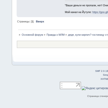
"Ваши деньги не пропали, нет! Они
Мой канал на Йутупе:
https://goo.g
Страницы: [
1
]
Вверх
»
Основной форум
»
Правда о МЛМ
»
дядя, купи кирпич? гостиницу с
SMF 2.0.1
Simp
XHTM
Страница сгенери