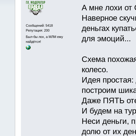
А мне лохи от 
Наверное скучн
Сообщений: 5418
деньгах купать
Репутация: 200
для эмоций...
Был-бы лох, а МЛМ ему
найдётся!
Схема похожая
колесо.
Идея простая:
построим шика
Даже ПЯТЬ оте
И будем на тур
Неси деньги, п
долю от их ден