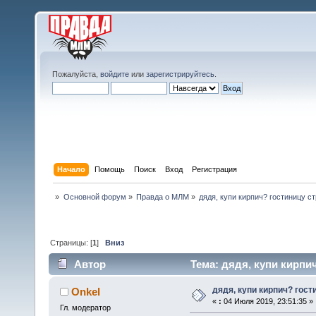
Пожалуйста,
войдите
или
зарегистрируйтесь
.
Начало
Помощь
Поиск
Вход
Регистрация
»
Основной форум
»
Правда о МЛМ
»
дядя, купи кирпич? гостиницу с
Страницы: [
1
]
Вниз
Автор
Тема: дядя, купи кирпич
дядя, купи кирпич? гост
Onkel
«
:
04 Июля 2019, 23:51:35 »
Гл. модератор