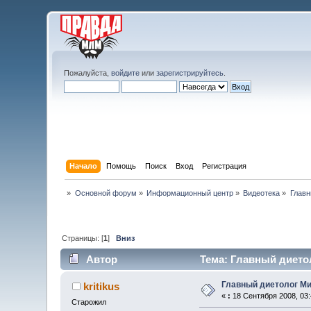
Пожалуйста,
войдите
или
зарегистрируйтесь
.
Начало
Помощь
Поиск
Вход
Регистрация
»
Основной форум
»
Информационный центр
»
Видеотека
»
Главн
Страницы: [
1
]
Вниз
Автор
Тема: Главный диетол
Главный диетолог М
kritikus
«
:
18 Сентября 2008, 03:
Старожил