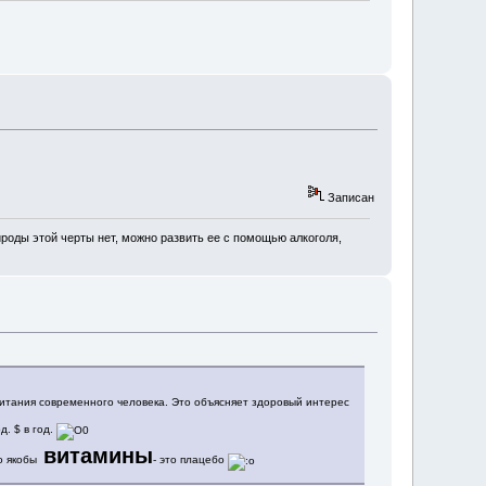
Записан
роды этой черты нет, можно развить ее с помощью алкоголя,
питания современного человека. Это объясняет здоровый интерес
д. $ в год.
витамины
то якобы
- это плацебо