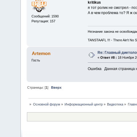
kritikus
я тот ролик не смотрел - п
А в чем проблема то? Я ж ск
Сообщений: 1590
Репутация: 157
Незнание закона не освобождае
TANSTAAFL !!! - There Ain't No 
Re: Главный диетоло
Artemon
«
Ответ #8 :
18 Ноября 20
Гость
Ошибка Данная страница н
Страницы: [
1
]
Вверх
»
Основной форум
»
Информационный центр
»
Видеотека
»
Главн