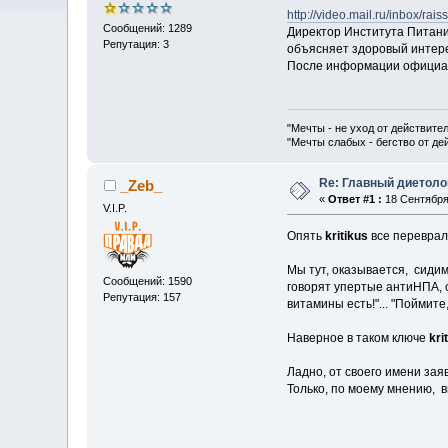
http://video.mail.ru/inbox/rai
Сообщений: 1289
Директор Института Питани
Репутация: 3
объясняет здоровый интерес
После информации официаль
"Мечты - не уход от действите
"Мечты слабых - бегство от д
Re: Главный диетоло
_Zeb_
«
Ответ #1 :
18 Сентября 
V.I.P.
Опять
kritikus
все переврал.
Мы тут, оказывается, сидим
Сообщений: 1590
говорят упертые антиНПА, ска
Репутация: 157
витамины есть!"... "Поймит
Наверное в таком ключе
kri
Ладно, от своего имени зая
Только, по моему мнению, 