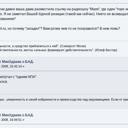
 так давно ваша дама разместила ссылку на радиошоу "Маяк", где один "горе-
цебо. Я не заметил Вашей бурной реакции (такой как сейчас). Никто не возмущ
азванием?
l.ru, но почему "загадил"? Вам ролик чем-то не понравился? В нем ложь?
льности, а средство приблизиться к ней". (Сомерсет Моэм)
ействительности, мечты сильных формируют действительность". (Юзеф Бестер)
г МинЗдрава о БАД.
2008, 15:42:14 »
репутал с "одним НПА".
ился.
ра - уверенность в своей избранности и превосходстве над окружающими. Если от при
г МинЗдрава о БАД.
2008, 16:09:51 »