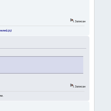
Записан
елей.(с)
Записан
им.