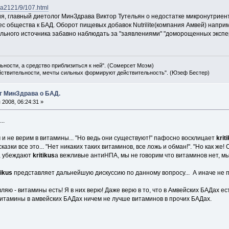
ssa2121/9/107.html
я, главный диетолог МинЗдрава Виктор Тутельян о недостатке микронутриент
 общества к БАД. Оборот пищевых добавок Nutrilite(компания Амвей) например
ного источника забавно наблюдать за "заявлениями" "доморощенных эксперт
льности, а средство приблизиться к ней". (Сомерсет Моэм)
ействительности, мечты сильных формируют действительность". (Юзеф Бестер)
г МинЗдрава о БАД.
2008, 06:24:31 »
..
 и не верим в витамины... "Но ведь они существуют!" пафосно восклицает
krit
зки все это... "Нет никаких таких витаминов, все ложь и обман!". "Но как же! О
е, убеждают
kritikus
а вежливые антиНПА, мы не говорим что витаминов нет, мы 
tikus
представляет дальнейшую дискуссию по данному вопросу... А иначе не 
вляю - витамины есть! Я в них верю! Даже верю в то, что в Амвейских БАДах е
витамины в амвейских БАДах ничем не лучше витаминов в прочих БАДах.