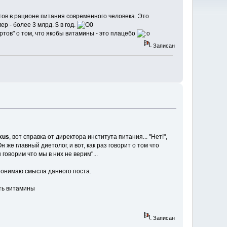
ов в рационе питания современного человека. Это
 - более 3 млрд. $ в год.
ов" о том, что якобы витамины - это плацебо
Записан
ikus
, вот справка от директора института питания... "Нет!",
н же главный диетолог, и вот, как раз говорит о том что
говорим что мы в них не верим"...
понимаю смысла данного поста.
сть витамины
Записан