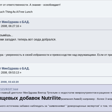
т от ответственности. А знание - освобождает!
Such Thing As A Free Lunch
г МинЗдрава о БАД.
2008, 06:27:16 »
зьмёшь...
ами загадил. теперь вот сюда добрался.
ра - уверенность в своей избранности и превосходстве над окружающими. Если от при
г МинЗдрава о БАД.
2008, 09:53:13 »
 2008, 03:43:20
a2121/9/107.html
 главный диетолог МинЗдрава Виктор Тутельян о недостатке микронутриентов в рационе 
щевых добавок Nutrilite
(компания Амвей) например - более 3 млр
ого источника забавно наблюдать за "заявлениями" "доморощенных экспертов" о том, ч