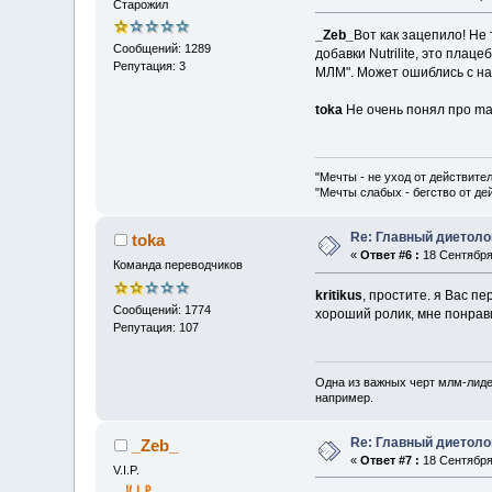
Старожил
_Zeb_
Вот как зацепило! Не
Сообщений: 1289
добавки Nutrilite, это пла
Репутация: 3
МЛМ". Может ошиблись с н
toka
Не очень понял про mai
"Мечты - не уход от действите
"Мечты слабых - бегство от д
Re: Главный диетоло
toka
«
Ответ #6 :
18 Сентября 
Команда переводчиков
kritikus
, простите. я Вас пе
Сообщений: 1774
хороший ролик, мне понрав
Репутация: 107
Одна из важных черт млм-лиде
например.
Re: Главный диетоло
_Zeb_
«
Ответ #7 :
18 Сентября 
V.I.P.