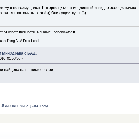
оэтому и не возмущался. Интернет у меня медленный, я видео рееедко качаю.
азал - я в витамины верю! ))) Они существуют! )))
т от ответственности. А знание - освобождает!
Such Thing As A Free Lunch
г МинЗдрава о БАД.
10, 01:58:36 »
е найдена на нашем сервере.
ый диетолог МинЗдрава о БАД.