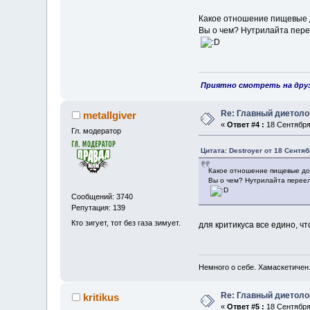
Какое отношение пищевые д
Вы о чем? Нутрилайта пер
Приятно смотреть на друзе
Re: Главный диетоло
metallgiver
«
Ответ #4 :
18 Сентября 
Гл. модератор
Цитата: Destroyer от 18 Сентяб
Какое отношение пищевые до
Вы о чем? Нутрилайта перее
Сообщений: 3740
Репутация: 139
Кто зигует, тот без газа зимует.
для критикуса все едино, ч
Немного о себе. Хамаскетичен
Re: Главный диетоло
kritikus
«
Ответ #5 :
18 Сентября 