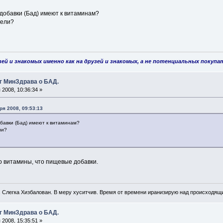
обавки (Бад) имеют к витаминам?
еели?
й и знакомых именно как на друзей и знакомых, а не потенциальных покупат
г МинЗдрава о БАД.
2008, 10:36:34 »
ря 2008, 09:53:13
бавки (Бад) имеют к витаминам?
ли?
то витамины, что пищевые добавки.
. Слегка Хизбалован. В меру хуситчив. Время от времени иранизирую над происходящ
г МинЗдрава о БАД.
2008, 15:35:51 »