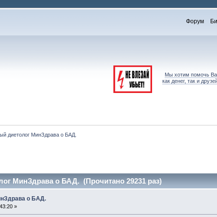
Форум
Би
Мы хотим помочь Вам
как денег, так и дру
ый диетолог МинЗдрава о БАД.
ог МинЗдрава о БАД. (Прочитано 29231 раз)
инЗдрава о БАД.
43:20 »