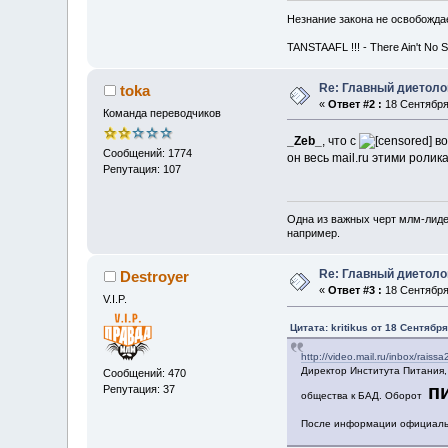
Незнание закона не освобождае
TANSTAAFL !!! - There Ain't No 
Re: Главный диетоло
toka
«
Ответ #2 :
18 Сентября 
Команда переводчиков
_Zeb_
, что с
во
Сообщений: 1774
он весь mail.ru этими ролик
Репутация: 107
Одна из важных черт млм-лиде
например.
Re: Главный диетоло
Destroyer
«
Ответ #3 :
18 Сентября 
V.I.P.
Цитата: kritikus от 18 Сентября
http://video.mail.ru/inbox/raiss
Директор Института Питания,
Сообщений: 470
пи
Репутация: 37
общества к БАД. Оборот
После информации официальн