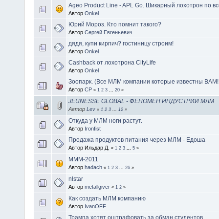
Ageo Product Line - APL Go. Шикарный лохотрон по в
Автор
Onkel
Юрий Мороз. Кто помнит такого?
Автор
Сергей Евгеньевич
дядя, купи кирпич? гостиницу строим!
Автор
Onkel
Cashback от лохотрона CityLife
Автор
Onkel
Зоопарк. (Все МЛМ компании которые известны ВАМ!!
Автор
CP
«
1
2
3
...
20
»
JEUNESSE GLOBAL - ФЕНОМЕН ИНДУСТРИИ МЛМ
Автор
Lev
«
1
2
3
...
12
»
Откуда у МЛМ ноги растут.
Автор
Ironfist
Продажа продуктов питания через МЛМ - Едоша
Автор Ильдар Д.
«
1
2
3
...
5
»
МММ-2011
Автор
hadach
«
1
2
3
...
26
»
nlstar
Автор
metallgiver
«
1
2
»
Как создать МЛМ компанию
Автор
IvanOFF
Трампа хотят оштрафовать за обман студентов