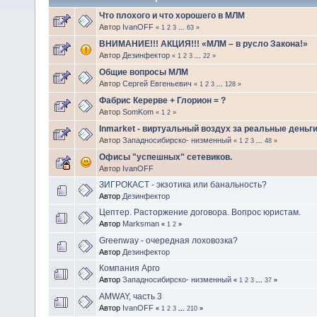
Что плохого и что хорошего в МЛМ
Автор
IvanOFF
«
1
2
3
...
63
»
ВНИМАНИЕ!!! АКЦИЯ!!! «МЛМ – в русло Закона!»
Автор
Дезинфектор
«
1
2
3
...
22
»
Общие вопросы МЛМ
Автор
Сергей Евгеньевич
«
1
2
3
...
128
»
Фабрис Керерве + Глорион = ?
Автор
SomKom
«
1
2
»
Inmarket - виртуальный воздух за реальные деньг
Автор
Западносибирско- низменный
«
1
2
3
...
48
»
Офисы "успешных" сетевиков.
Автор
IvanOFF
ЗИГРОКАСТ - экзотика или банальность?
Автор
Дезинфектор
Цептер. Расторжение договора. Вопрос юристам.
Автор
Marksman
«
1
2
»
Greenway - очередная лоховозка?
Автор
Дезинфектор
Компания Арго
Автор
Западносибирско- низменный
«
1
2
3
...
37
»
AMWAY, часть 3
Автор
IvanOFF
«
1
2
3
...
210
»