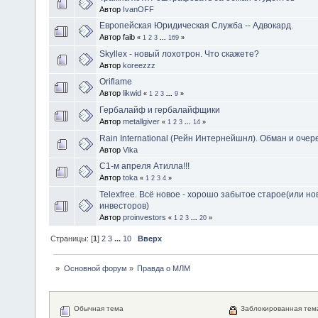
Автор
IvanOFF
Европейская Юридическая Служба -- Адвокард.
Автор faib
«
1
2
3
...
169
»
Skyllex - новый лохотрон. Что скажете?
Автор
koreezzz
Oriflame
Автор
likwid
«
1
2
3
...
9
»
Гербалайф и гербалайфщики
Автор
metallgiver
«
1
2
3
...
14
»
Rain International (Рейн Интернейшнл). Обман и оч
Автор
Vika
С1-м апреля Атилла!!!
Автор
toka
«
1
2
3
4
»
Telexfree. Всё новое - хорошо забытое старое(или н
инвесторов)
Автор
proinvestors
«
1
2
3
...
20
»
Страницы: [
1
]
2
3
...
10
Вверх
»
Основной форум
»
Правда о МЛМ
Обычная тема
Заблокированная тем