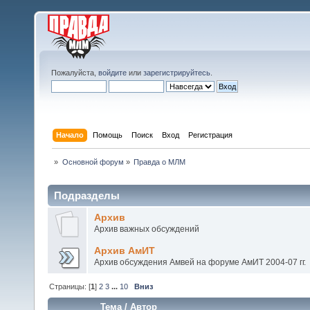
Пожалуйста,
войдите
или
зарегистрируйтесь
.
Начало
Помощь
Поиск
Вход
Регистрация
»
Основной форум
»
Правда о МЛМ
Подразделы
Архив
Архив важных обсуждений
Архив АмИТ
Архив обсуждения Амвей на форуме АмИТ 2004-07 гг.
Страницы: [
1
]
2
3
...
10
Вниз
Тема
/
Автор