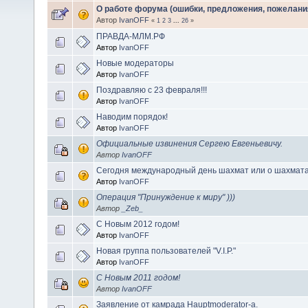
О работе форума (ошибки, предложения, пожелани
Автор
IvanOFF
«
1
2
3
...
26
»
ПРАВДА-МЛМ.РФ
Автор
IvanOFF
Новые модераторы
Автор
IvanOFF
Поздравляю с 23 февраля!!!
Автор
IvanOFF
Наводим порядок!
Автор
IvanOFF
Официальные извинения Сергею Евгеньевичу.
Автор
IvanOFF
Сегодня международный день шахмат или о шахмата
Автор
IvanOFF
Операция "Принуждение к миру" )))
Автор
_Zeb_
С Новым 2012 годом!
Автор
IvanOFF
Новая группа пользователей "V.I.P."
Автор
IvanOFF
С Новым 2011 годом!
Автор
IvanOFF
Заявление от камрада Hauptmoderator-а.