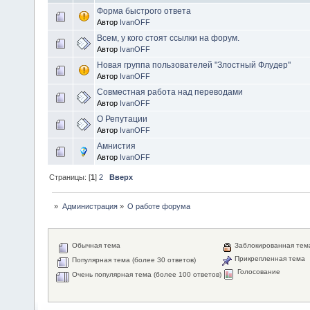
Форма быстрого ответа
Автор
IvanOFF
Всем, у кого стоят ссылки на форум.
Автор
IvanOFF
Новая группа пользователей "Злостный Флудер"
Автор
IvanOFF
Совместная работа над переводами
Автор
IvanOFF
О Репутации
Автор
IvanOFF
Амнистия
Автор
IvanOFF
Страницы: [
1
]
2
Вверх
»
Администрация
»
О работе форума
Обычная тема
Заблокированная тем
Прикрепленная тема
Популярная тема (более 30 ответов)
Голосование
Очень популярная тема (более 100 ответов)