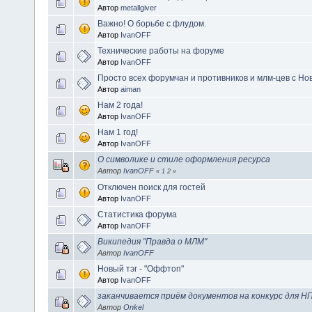
Автор
metallgiver
Важно! О борьбе с флудом.
Автор
IvanOFF
Технические работы на форуме
Автор
IvanOFF
Просто всех форумчан и противников и млм-цев с Но
Автор
aiman
Нам 2 года!
Автор
IvanOFF
Нам 1 год!
Автор
IvanOFF
О символике и стиле оформления ресурса
Автор
IvanOFF
«
1
2
»
Отключен поиск для гостей
Автор
IvanOFF
Статистика форума
Автор
IvanOFF
Википедия "Правда о МЛМ"
Автор
IvanOFF
Новый тэг - "Оффтоп"
Автор
IvanOFF
заканчивается приём документов на конкурс для Н
Автор
Onkel