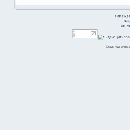
SMF 2.0.1
Simp
XHTM
Страница сгенер