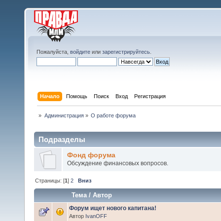
Пожалуйста,
войдите
или
зарегистрируйтесь
.
Начало
Помощь
Поиск
Вход
Регистрация
»
Администрация
»
О работе форума
Подразделы
Фонд форума
Обсуждение финансовых вопросов.
Страницы: [
1
]
2
Вниз
Тема
/
Автор
Форум ищет нового капитана!
Автор
IvanOFF