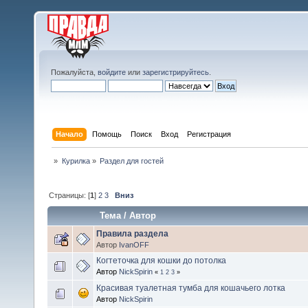
Пожалуйста,
войдите
или
зарегистрируйтесь
.
Начало
Помощь
Поиск
Вход
Регистрация
»
Курилка
»
Раздел для гостей
Страницы: [
1
]
2
3
Вниз
Тема
/
Автор
Правила раздела
Автор
IvanOFF
Когтеточка для кошки до потолка
Автор
NickSpirin
«
1
2
3
»
Красивая туалетная тумба для кошачьего лотка
Автор
NickSpirin