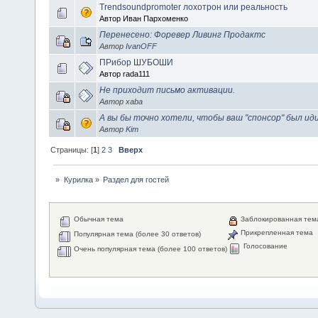
Trendsoundpromoter лохотрон или реальность
Автор Иван Пархоменко
Перенесено: Форевер Ливинг Продактс
Автор
IvanOFF
ПРибор ШУБОШИ
Автор rada111
Не приходит письмо активации.
Автор xaba
А вы бы точно хотели, чтобы ваш "спонсор" был и
Автор
Kim
Страницы: [
1
]
2
3
Вверх
»
Курилка
»
Раздел для гостей
Обычная тема
Заблокированная тем
Прикрепленная тема
Популярная тема (более 30 ответов)
Голосование
Очень популярная тема (более 100 ответов)