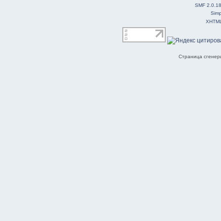
SMF 2.0.1
Simp
XHTM
Страница сгенери