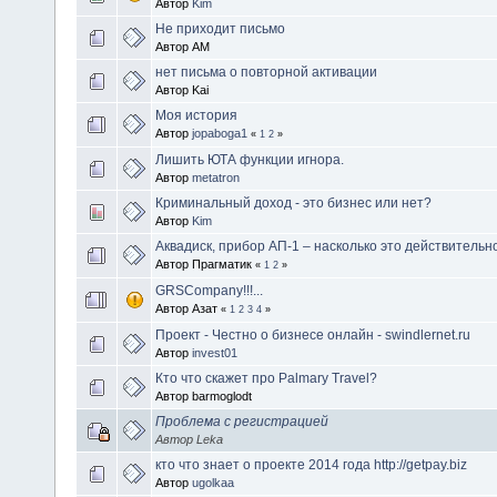
Автор
Kim
Не приходит письмо
Автор AM
нет письма о повторной активации
Автор Kai
Моя история
Автор
jopaboga1
«
1
2
»
Лишить ЮТА функции игнора.
Автор
metatron
Криминальный доход - это бизнес или нет?
Автор
Kim
Аквадиск, прибор АП-1 – насколько это действительн
Автор Прагматик
«
1
2
»
GRSCompany!!!...
Автор Азат
«
1
2
3
4
»
Проект - Честно о бизнесе онлайн - swindlernet.ru
Автор
invest01
Кто что скажет про Palmary Travel?
Автор barmoglodt
Проблема с регистрацией
Автор Leka
кто что знает о проекте 2014 года http://getpay.biz
Автор
ugolkaa