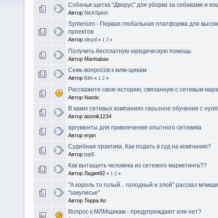
Собачья щетка "Дворус" для уборки за собаками и к
Автор
NickSpirin
Synterium - Первая глобальная платформа для высо
проектов
Автор
olsyd
«
1
2
»
Получить бесплатную юридическую помощь
Автор Marinabax
Семь вопросов к млм-щикам
Автор
Kim
«
1
2
»
Расскажите свою историю, связанную с сетевым марк
Автор Nastic
В каких сетевых компаниях серьзное обучение с нуля
Автор atomik1234
аргументы для привлечения опытного сетевика
Автор erjan
Судебная практика. Как подать в суд на компанию?
Автор
top5
Как вытащить человека из сетевого маркетинга??
Автор Лидия92
«
1
2
»
"А король то голый... голодный и злой" рассказ млм
"закулисье"
Автор Терра Ко
Вопрос к МЛМщикам - предупреждают или нет?