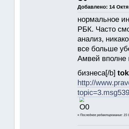
Добавлено: 14 Октяб
нормальное ин
РБК. Часто см
анализ, никак
все больше уб
Амвей вполне 
бизнеса[/b]
tok
http://www.pra
topic=3.msg53
«
Последнее редактирование: 15 Ок