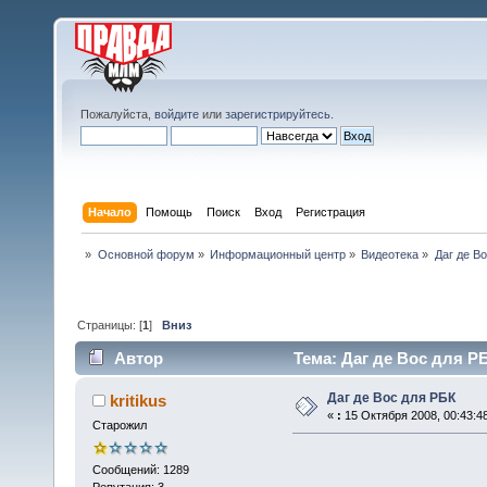
Пожалуйста,
войдите
или
зарегистрируйтесь
.
Начало
Помощь
Поиск
Вход
Регистрация
»
Основной форум
»
Информационный центр
»
Видеотека
»
Даг де В
Страницы: [
1
]
Вниз
Автор
Тема: Даг де Вос для РБ
Даг де Вос для РБК
kritikus
«
:
15 Октября 2008, 00:43:4
Старожил
Сообщений: 1289
Репутация: 3