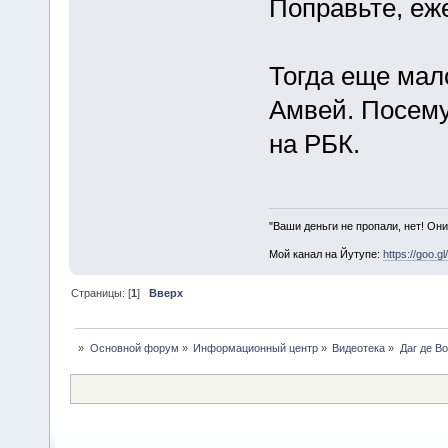
Поправьте, еж
Тогда еще мало
Амвей. Посему
на РБК.
"Ваши деньги не пропали, нет! Они
Мой канал на Йутупе:
https://goo.g
Страницы: [
1
]
Вверх
»
Основной форум
»
Информационный центр
»
Видеотека
»
Даг де В