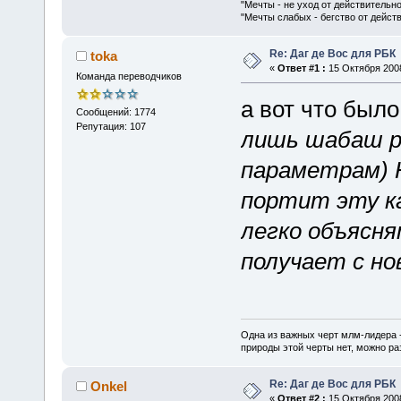
"Мечты - не уход от действительн
"Мечты слабых - бегство от дейс
Re: Даг де Вос для РБК
toka
«
Ответ #1 :
15 Октября 2008
Команда переводчиков
а вот что был
Сообщений: 1774
Репутация: 107
лишь шабаш р
параметрам) 
портит эту к
легко объясн
получает с но
Одна из важных черт млм-лидера 
природы этой черты нет, можно ра
Re: Даг де Вос для РБК
Onkel
«
Ответ #2 :
15 Октября 2008