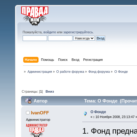
Пожалуйста,
войдите
или
зарегистрируйтесь
.
Начало
Помощь
Поиск
Вход
Регистрация
»
Администрация
»
О работе форума
»
Фонд форума
»
О Фонде
Страницы: [
1
]
Вниз
Автор
Тема: О Фонде (Прочит
О Фонде
IvanOFF
«
:
10 Ноября 2008, 23:13:47 
Администратор
1. Фонд предн