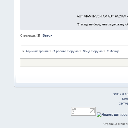
AUT VIAM INVENIAM AUT FACIAM
"Я мзду не беру, мне за державу о
Страницы: [
1
]
Вверх
»
Администрация
»
О работе форума
»
Фонд форума
»
О Фонде
SMF 2.0.1
Simp
XHTM
Страница сгенери