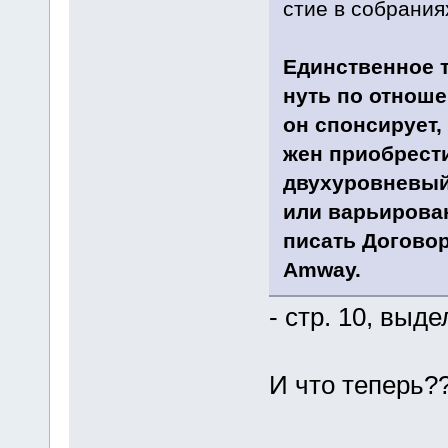
стие в со­б­ра­ни­я
Един­ст­вен­ное 
нуть по от­но­ше­
он спон­си­ру­ет
жен при­об­ре­ст
дву­ху­ров­не­в
или варь­и­ро­ва­
пи­сать До­го­во
Amway.
- стр. 10, выд
И что теперь?