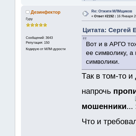
Re: Отжиги МЛМщиков
Дезинфектор
«
Ответ #2192 :
16 Января 20
Гуру
Цитата: Сергей Е
Сообщений: 3643
Вот и в АРГО т
Репутация: 150
Кодирую от МЛМ-дурости
ее символику, а
символики.
Так в том-то и
напрочь
проп
мошенники
...
Что и требова