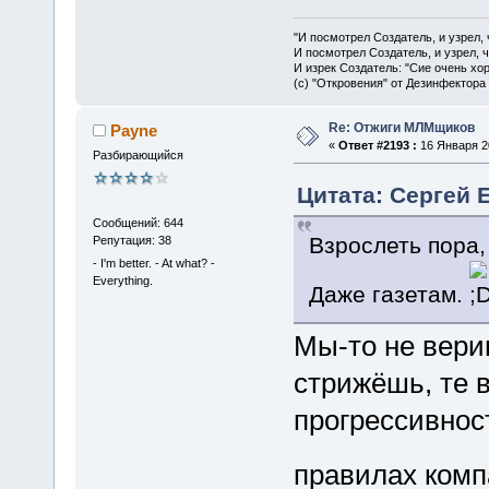
"И посмотрел Создатель, и узрел,
И посмотрел Создатель, и узрел, 
И изрек Создатель: "Сие очень хо
(с) "Откровения" от Дезинфектора
Re: Отжиги МЛМщиков
Payne
«
Ответ #2193 :
16 Января 20
Разбирающийся
Цитата: Сергей Е
Сообщений: 644
Взрослеть пора,
Репутация: 38
- I'm better. - At what? -
Everything.
Даже газетам.
Мы-то не верим
стрижёшь, те в
прогрессивнос
правилах комп