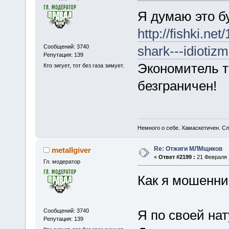
Я думаю это бу
http://fishki.ne
Сообщений: 3740
shark---idiotiz
Репутация: 139
Экономитель т
Кто зигует, тот без газа зимует.
безграничен!
Немного о себе. Хамаскетичен. С
Re: Отжиги МЛМщиков
metallgiver
«
Ответ #2199 :
21 Февраля 2
Гл. модератор
Как я мошенни
Сообщений: 3740
Я по своей на
Репутация: 139