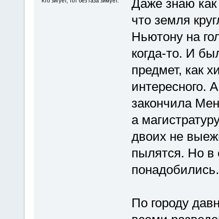
Даже знаю как 
Кто зигует, тот без газа зимует.
что земля круг
Ньютону на гол
когда-то. И бы
предмет, как х
интересного. 
закончила Мен
а магистратур
двоих не выеж
пылятся. Но в
понадобились.
По городу дав