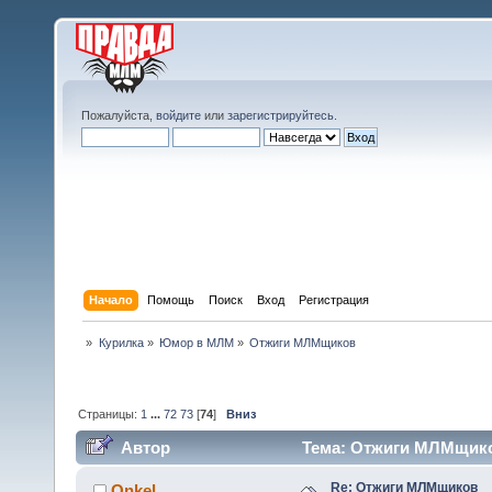
Пожалуйста,
войдите
или
зарегистрируйтесь
.
Начало
Помощь
Поиск
Вход
Регистрация
»
Курилка
»
Юмор в МЛМ
»
Отжиги МЛМщиков 
Страницы:
1
...
72
73
[
74
]
Вниз
Автор
Тема: Отжиги МЛМщиков
Re: Отжиги МЛМщиков
Onkel