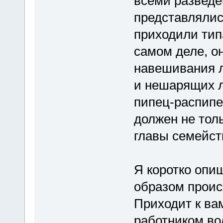
всеми развед
представлялис
приходили тип
самом деле, о
навешивания л
и нешарящих л
пипец-распипе
должен не тол
главы семейст
Я коротко опиш
образом проис
Приходит к вам
работником вод