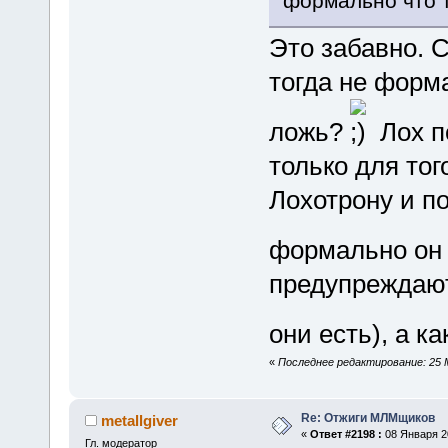
формально что т
Это забавно. С
тогда не форм
ложь?
Лох п
только для тог
Лохотрону и по
формально он 
предупреждают
они есть), а к
«
Последнее редактирование: 25 М
Re: Отжиги МЛМщиков
metallgiver
«
Ответ #2198 :
08 Января 20
Гл. модератор