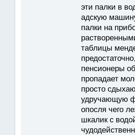
эти палки в во
адскую машину
палки на приб
растворенными
таблицы менде
предостаточно,
пенсионеры об
пропадает мол
просто сдыхаю
удручающую фр
опосля чего ле
шкалик с водо
чудодейственно