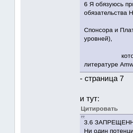
6 Я обязуюсь пр
обязательства Н
обяз
Спонсора и Пла
уровней),
которые сф
литературе Amw
- страница 7
и тут:
Цитировать
3.6 ЗА­ПРЕ­ЩЕН
Ни один по­тен­ци­