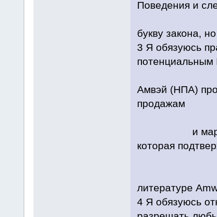
Поведения и сле
соблю
букву закона, но
3 Я обязуюсь пр
потенциальным
Пред
Aмвэй (НПА) пр
продажам
и маркетингу
которая подтве
литературе Amw
4 Я обязуюсь от
разрешать люб