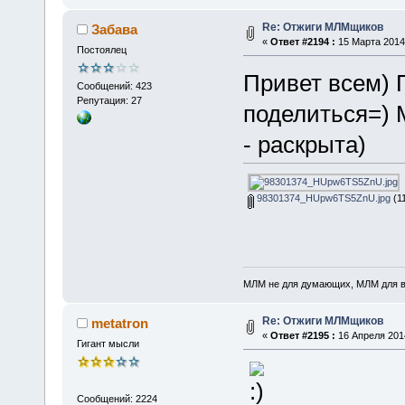
Re: Отжиги МЛМщиков
Забава
«
Ответ #2194 :
15 Марта 2014,
Постоялец
Привет всем) 
Сообщений: 423
Репутация: 27
поделиться=) 
- раскрыта)
98301374_HUpw6TS5ZnU.jpg
(11
МЛМ не для думающих, МЛМ для 
Re: Отжиги МЛМщиков
metatron
«
Ответ #2195 :
16 Апреля 2014
Гигант мысли
Сообщений: 2224