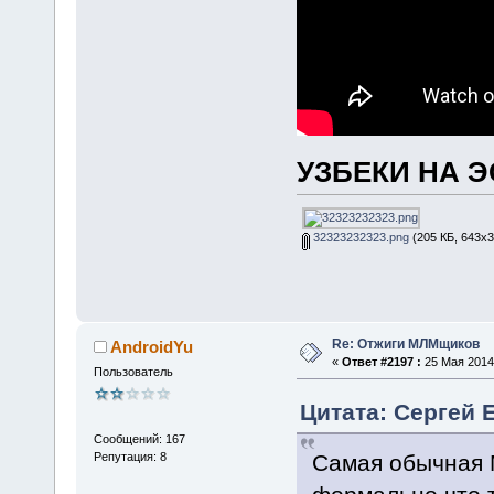
УЗБЕКИ НА Э
32323232323.png
(205 КБ, 643x3
Re: Отжиги МЛМщиков
AndroidYu
«
Ответ #2197 :
25 Мая 2014,
Пользователь
Цитата: Сергей Е
Сообщений: 167
Самая обычная М
Репутация: 8