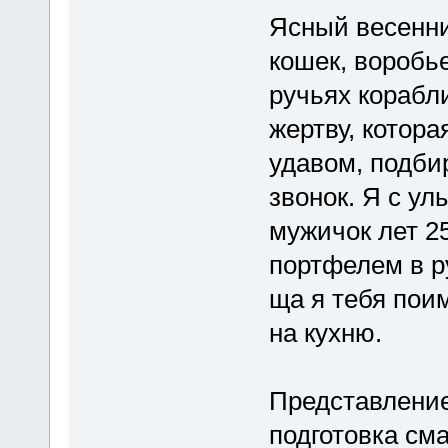
Ясный весенни
кошек, воробье
ручьях корабл
жертву, котора
удавом, подби
звонок. Я с ул
мужичок лет 25
портфелем в ру
ща я тебя пои
на кухню.
Представление
подготовка см