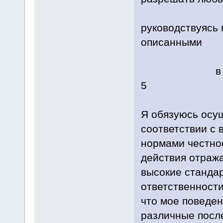
и пр
руководствуясь 
описанными
в официаль
5
Я обязуюсь осущ
соответствии с
нормами честнос
действия отраж
высокие стандар
ответственности,
что мое поведен
различные посл