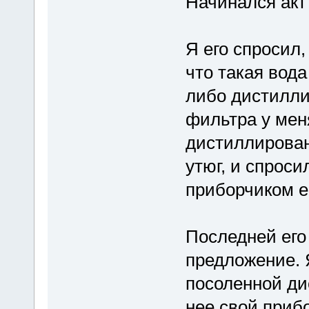
Начинался акт
Я его спросил,
что такая вода
либо дистилли
фильтра у меня
дистиллирован
утюг, и спрос
приборчиком е
Последней его
предложение. 
посоленной ди
нее свой прибо