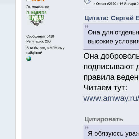
«
Ответ #2190 :
16 Января 20
Гл. модератор
Цитата: Сергей Е
Она для отдельн
Сообщений: 5418
высокие условия
Репутация: 200
Был-бы лох, а МЛМ ему
найдётся!
Она доброволь
подписывают д
правила веден
Читаем тут:
www.amway.ru/_
Цитировать
Я обязуюсь ува