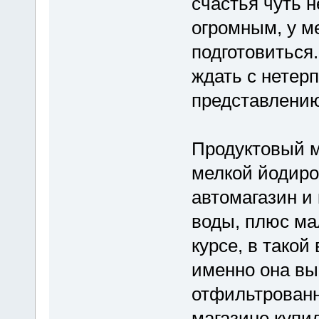
счастья чуть 
огромным, у ме
подготовиться.
ждать с нетерп
представлению
Продуктовый м
мелкой йодиро
автомагазин и
воды, плюс ма
курсе, в такой
именно она вы
отфильтрованн
магазине купи