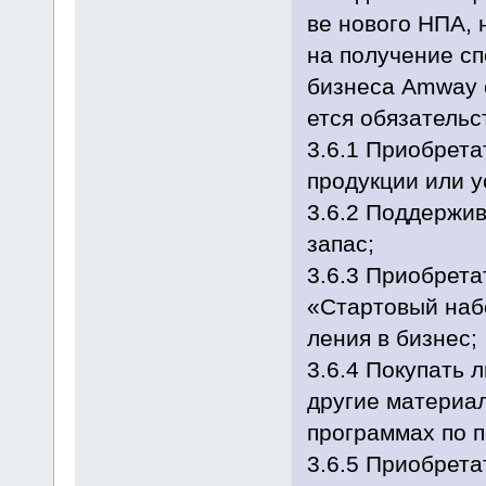
ве но­во­го НПА, 
на по­лу­че­ние сп
биз­не­са Amway с
ет­ся обя­за­тель­с
3.6.1 При­о­бр­е­та
про­дук­ции или ус
3.6.2 Под­дер­жи­в
за­пас;
3.6.3 При­о­бр­е­
«Стартовый на­бо
ле­ния в биз­нес;
3.6.4 По­ку­пать л
дру­гие ма­те­ри­
про­грам­мах по по
3.6.5 При­об­­ре­т