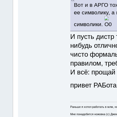
Вот и в АРГО т
ее символику, а
символики.
И пусть дистр 
нибудь отличн
чисто формаль
правилом, тре
И всё: прощай
привет РАБота
Раньше я хотел работать в млм, но
Мне понадобится ножовка (с) Джек