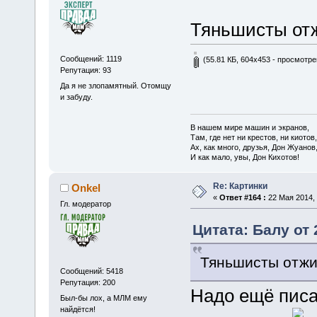
Тяньшисты о
Сообщений: 1119
(55.81 КБ, 604x453 - просмотре
Репутация: 93
Да я не злопамятный. Отомщу
и забуду.
В нашем мире машин и экранов,
Там, где нет ни крестов, ни киотов,
Ах, как много, друзья, Дон Жуанов
И как мало, увы, Дон Кихотов!
Re: Картинки
Onkel
«
Ответ #164 :
22 Мая 2014, 
Гл. модератор
Цитата: Балу от 
Тяньшисты отжи
Сообщений: 5418
Репутация: 200
Надо ещё писа
Был-бы лох, а МЛМ ему
найдётся!