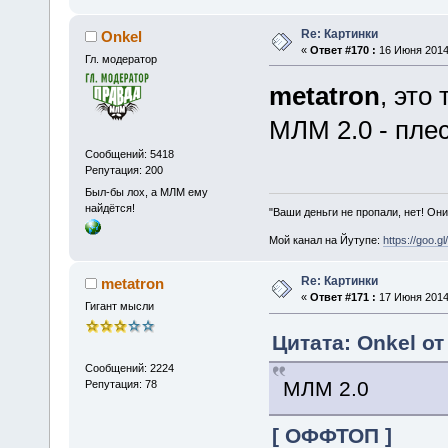
Re: Картинки
Onkel
«
Ответ #170 :
16 Июня 2014,
Гл. модератор
metatron
, это
МЛМ 2.0 - пле
Сообщений: 5418
Репутация: 200
Был-бы лох, а МЛМ ему
найдётся!
"Ваши деньги не пропали, нет! Они
Мой канал на Йутупе:
https://goo.g
Re: Картинки
metatron
«
Ответ #171 :
17 Июня 2014,
Гигант мысли
Цитата: Onkel от
Сообщений: 2224
МЛМ 2.0
Репутация: 78
[ ОФФТОП ]