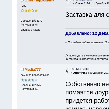
Олег Пархомчик
«
Ответ #154 :
11 Декабря 20
Гуру
Заставка для
Сообщений: 3172
Репутация: 64
Двушка в табло
Добавлено: 12 Декаб
«
Последнее редактирование: 12 Д
Лучше сидеть в холоде и со свечко
@ Могила не известного патриота
Re: Картинки
Media777
«
Ответ #155 :
29 Декабря 2013
Команда переводчиков
Собственно не
Сообщений: 875
Репутация: 59
помаятся друрь
придется рабо
комикс, навер