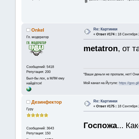
Re: Картинки
Onkel
«
Ответ #174 :
18 Сентября 2
Гл. модератор
metatron
, от т
Сообщений: 5418
Репутация: 200
"Ваши деньги не пропали, нет! Они
Был-бы лох, а МЛМ ему
Мой канал на Йутупе:
https://goo.g
найдётся!
Re: Картинки
Дезинфектор
«
Ответ #175 :
18 Сентября 2
Гуру
Госпожа
... К
Сообщений: 3643
Репутация: 150