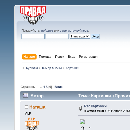
Пожалуйста,
войдите
или
зарегистрируйтесь
.
Начало
Помощь
Поиск
Вход
Регистрация
»
Курилка
»
Юмор в МЛМ
»
Картинки
Страницы:
1
...
4
5
[
6
]
Вниз
Автор
Тема: Картинки (Прочит
Re: Картинки
Наташа
«
Ответ #150 :
06 Ноября 2013,
V.I.P.
: