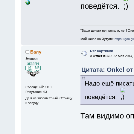
поведётся.
"Ваши деньги не пропали, нет! Они
Мой канал на Йутупе:
https://goo.g
Re: Картинки
Балу
«
Ответ #165 :
22 Мая 2014, 
Эксперт
Цитата: Onkel от
Надо ещё писать
Сообщений: 1119
Репутация: 93
поведётся.
Да я не злопамятный. Отомщу
и забуду.
Там видимо оп