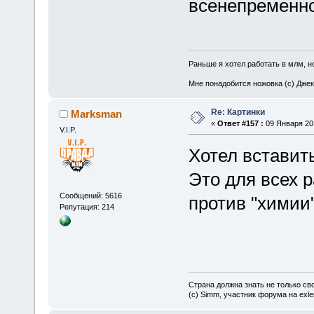
всенепременно
Раньше я хотел работать в млм, но
Мне понадобится ножовка (с) Джек
Re: Картинки
Marksman
«
Ответ #157 :
09 Января 201
V.I.P.
Хотел вставит
Это для всех р
Сообщений: 5616
против "химии
Репутация: 214
Страна должна знать не только сво
(c) Simm, участник форума на exler