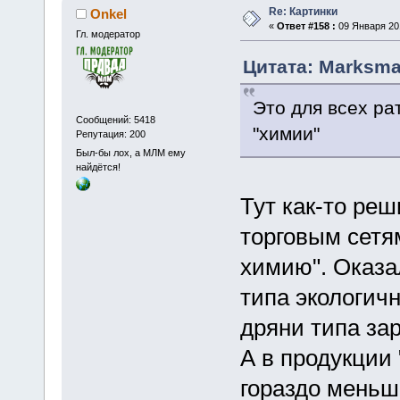
Re: Картинки
Onkel
«
Ответ #158 :
09 Января 201
Гл. модератор
Цитата: Marksma
Это для всех ра
Сообщений: 5418
"химии"
Репутация: 200
Был-бы лох, а МЛМ ему
найдётся!
Тут как-то ре
торговым сетя
химию". Оказа
типа экологич
дряни типа зар
А в продукции 
гораздо меньш