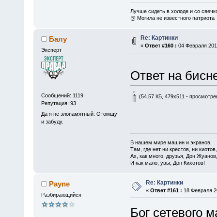
Лучше сидеть в холоде и со свечко
@ Могила не известного патриота
Re: Картинки
Балу
«
Ответ #160 :
04 Февраля 2014
Эксперт
Ответ на бис
Сообщений: 1119
(54.57 КБ, 479x511 - просмотре
Репутация: 93
Да я не злопамятный. Отомщу
и забуду.
В нашем мире машин и экранов,
Там, где нет ни крестов, ни киотов,
Ах, как много, друзья, Дон Жуанов
И как мало, увы, Дон Кихотов!
Re: Картинки
Payne
«
Ответ #161 :
18 Февраля 20
Разбирающийся
Бог сетевого м