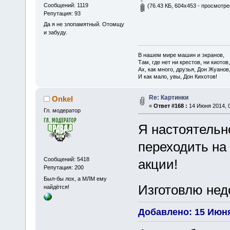
Сообщений: 1119
(76.43 КБ, 604x453 - просмотре
Репутация: 93
Да я не злопамятный. Отомщу
и забуду.
В нашем мире машин и экранов,
Там, где нет ни крестов, ни киотов,
Ах, как много, друзья, Дон Жуанов
И как мало, увы, Дон Кихотов!
Re: Картинки
Onkel
«
Ответ #168 :
14 Июня 2014, 0
Гл. модератор
Я настоятель
переходить на
Сообщений: 5418
акции!
Репутация: 200
Был-бы лох, а МЛМ ему
Изготовлю нед
найдётся!
Добавлено: 15 Июня