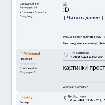
Сообщений: 644
Репутация: 38
- I'm better. - At what? -
Everything.
[ Читать далее ]
Раньше я хотел работать в млм, но
Мне понадобится ножовка (с) Джек
Re: Картинки
Mimmoral
«
Ответ #162 :
11 Мая 2014, 
Прохожий
картинки прос
Сообщений: 0
Репутация: 0
workscan.ru/izobilnyj/
Re: Картинки
Балу
«
Ответ #163 :
22 Мая 2014, 10
Эксперт