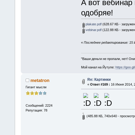
А вот вебинар
одобряе!
plakate.pdf
(628.67 КБ - загружен
vebinar.pdf
(122.88 КБ - загружен
«
Последнее редактирование: 15 И
"Ваши деньги не пропали, нет! Они
Мой канал на Йутупе:
https://goo.g
Re: Картинки
metatron
«
Ответ #169 :
16 Июня 2014, 2
Гигант мысли
Сообщений: 2224
Репутация: 78
(485.88 КБ, 740x640 - просмотр