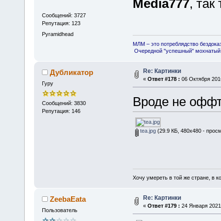
Media777
, так
Сообщений: 3727
Репутация: 123
Pyramidhead
МЛМ – это потреблядство бездока
Очередной "успешный" мохнатый 
Re: Картинки
Дубликатор
«
Ответ #178 :
06 Октября 2016
Гуру
Вроде не офф
Сообщений: 3830
Репутация: 146
tea.jpg
(29.9 КБ, 480x480 - прос
Хочу умереть в той же стране, в ко
Re: Картинки
ZeebaEata
«
Ответ #179 :
24 Января 2021,
Пользователь