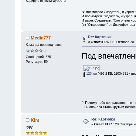
Кодирую от МЛМ-дурости
"И посмотрел Создатель, и узрел,
И посмотрел Создатель, и узрел, 
И изрек Создатель: "Сие очень хо
(с) "Откровения" от Дезинфектора
Re: Картинки
Media777
«
Ответ #176 :
19 Октября 2015
Команда переводчиков
Под впечатлен
Сообщений: 875
Репутация: 59
123.jpg
(496.2 КБ, 1103x891 - пр
"- Почему тебе не нравится, что я
- Ты сначала стань крутым бизнес
Re: Картинки
Kim
«
Ответ #177 :
20 Октября 20
Гуру