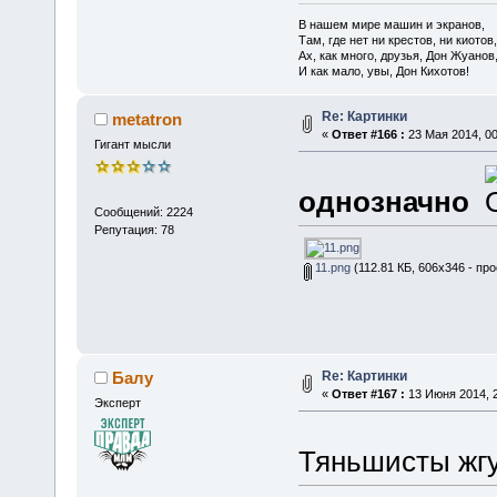
В нашем мире машин и экранов,
Там, где нет ни крестов, ни киотов,
Ах, как много, друзья, Дон Жуанов
И как мало, увы, Дон Кихотов!
Re: Картинки
metatron
«
Ответ #166 :
23 Мая 2014, 00
Гигант мысли
однозначно
Сообщений: 2224
Репутация: 78
11.png
(112.81 КБ, 606x346 - пр
Re: Картинки
Балу
«
Ответ #167 :
13 Июня 2014, 2
Эксперт
Тяньшисты жг