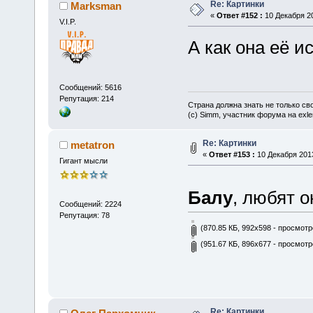
Re: Картинки
Marksman
«
Ответ #152 :
10 Декабря 20
V.I.P.
А как она её и
Сообщений: 5616
Репутация: 214
Страна должна знать не только сво
(c) Simm, участник форума на exler
Re: Картинки
metatron
«
Ответ #153 :
10 Декабря 2013
Гигант мысли
Балу
, любят 
Сообщений: 2224
Репутация: 78
(870.85 КБ, 992x598 - просмотр
(951.67 КБ, 896x677 - просмотр
Re: Картинки