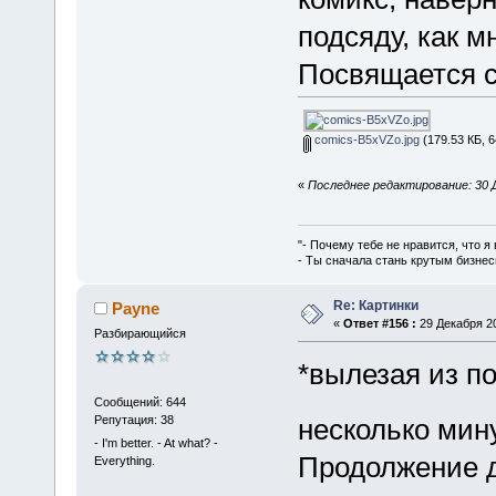
подсяду, как 
Посвящается со
comics-B5xVZo.jpg
(179.53 КБ, 6
«
Последнее редактирование: 30 Д
"- Почему тебе не нравится, что я
- Ты сначала стань крутым бизнес
Re: Картинки
Payne
«
Ответ #156 :
29 Декабря 20
Разбирающийся
*вылезая из по
Сообщений: 644
Репутация: 38
несколько мин
- I'm better. - At what? -
Продолжение 
Everything.