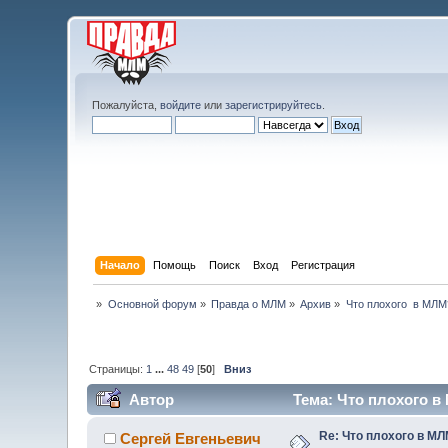
Пожалуйста,
войдите
или
зарегистрируйтесь
.
Начало
Помощь
Поиск
Вход
Регистрация
»
Основной форум
»
Правда о МЛМ
»
Архив
»
Что плохого  в МЛМ
Страницы:
1
...
48
49
[
50
]
Вниз
Автор
Тема: Что плохого в
Re: Что плохого в М
Сергей Евгеньевич