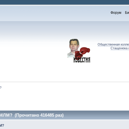
Форум
Би
Общественная коллег
Стащенюка к
?
 МЛМ? (Прочитано 416485 раз)
ЛМ?