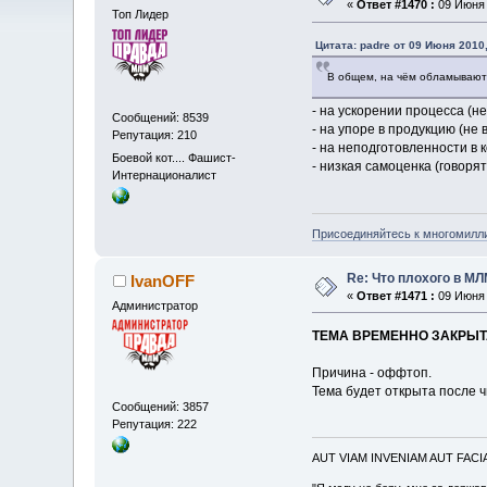
«
Ответ #1470 :
09 Июня 
Топ Лидер
Цитата: padre от 09 Июня 2010,
В общем, на чём обламываютс
- на ускорении процесса (не
Сообщений: 8539
- на упоре в продукцию (не 
Репутация: 210
- на неподготовленности в 
Боевой кот.... Фашист-
- низкая самоценка (говорят 
Интернационалист
Присоединяйтесь к многомилл
Re: Что плохого в М
IvanOFF
«
Ответ #1471 :
09 Июня 
Администратор
ТЕМА ВРЕМЕННО ЗАКРЫТ
Причина - оффтоп.
Тема будет открыта после ч
Сообщений: 3857
Репутация: 222
AUT VIAM INVENIAM AUT FAC