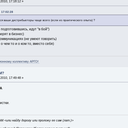
2010, 17:18:12 »
 17:02:28
я ваши дистрибьюторы чаще всего (если из практического опыта) ?
 подготовившись, идут "в бой")
верят в бизнес)
коммуникациях (не умеют говорить)
о чем то и о ком то, вместо себя)
ионному коллективу АРГО!
ЛМ?
2010, 17:49:48 »
А
истки.
IAM
<или найду дорогу или проложу ее сам (лат.)>