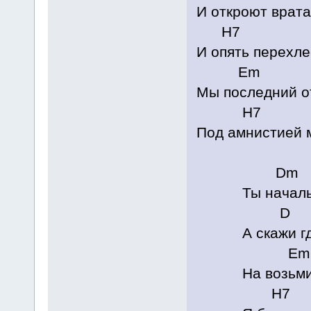
И откроют врата
H7 
И опять перехле
Em 
Мы последний о
H7 
Под амнистией 
Dm 
Ты начальни
D G
А скажи где 
Em
На возьми у
H7