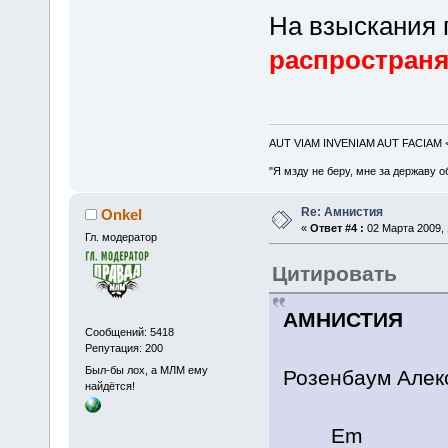
На взыскания 
распространя
AUT VIAM INVENIAM AUT FACIAM
"Я мзду не беру, мне за державу о
Re: Амнистия
Onkel
«
Ответ #4 :
02 Марта 2009, 
Гл. модератор
Цитировать
АМНИСТИЯ
Сообщений: 5418
Репутация: 200
Был-бы лох, а МЛМ ему
Розенбаум Алек
найдётся!
Em 