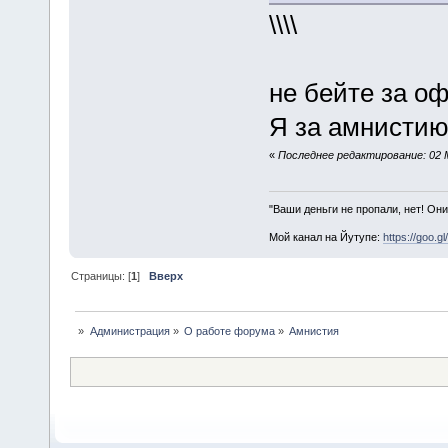
\\\\
не бейте за оф
Я за амнистию
«
Последнее редактирование: 02 М
"Ваши деньги не пропали, нет! Они
Мой канал на Йутупе:
https://goo.g
Страницы: [
1
]
Вверх
»
Администрация
»
О работе форума
»
Амнистия