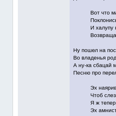
Вот что мама
Поклонись о
И халупу на
Возвращайся
Ну пошел на по
Во владенья ро
А ну-ка сбацай 
Песню про пере
Эх наяривай
Чтоб слеза 
Я ж теперь н
Эх амнистия