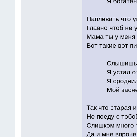
Я богатеньки
Наплевать что 
Главно чтоб не 
Мама ты у меня
Вот такие вот п
Слышишь мама
Я устал от р
Я сроднился 
Мой заснеже
Так что старая 
Не поеду с тобо
Слишком много 
Да и мне впроче