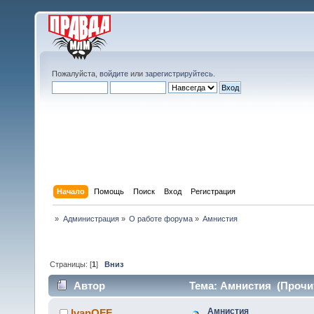
Пожалуйста,
войдите
или
зарегистрируйтесь
.
Начало
Помощь
Поиск
Вход
Регистрация
»
Администрация
»
О работе форума
»
Амнистия
Страницы: [
1
]
Вниз
Автор
Тема: Амнистия (Прочит
Амнистия
IvanOFF