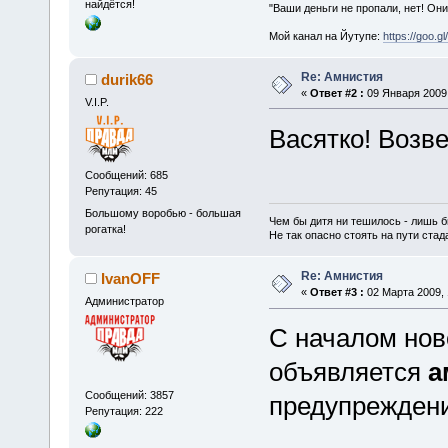
найдётся!
"Ваши деньги не пропали, нет! Они
Мой канал на Йутупе:
https://goo.g
Re: Амнистия
durik66
«
Ответ #2 :
09 Января 2009,
V.I.P.
Васятко! Возве
Сообщений: 685
Репутация: 45
Большому воробью - большая
Чем бы дитя ни тешилось - лишь б
рогатка!
Не так опасно стоять на пути стада,
Re: Амнистия
IvanOFF
«
Ответ #3 :
02 Марта 2009, 
Администратор
С началом нов
объявляется
а
Сообщений: 3857
предупреждени
Репутация: 222