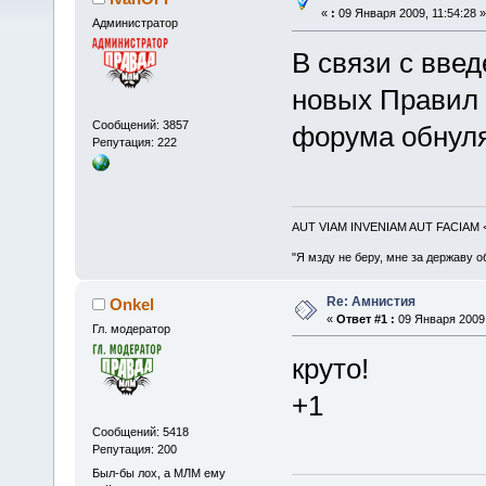
«
:
09 Января 2009, 11:54:28 »
Администратор
В связи с вве
новых Правил
Сообщений: 3857
форума обнуля
Репутация: 222
AUT VIAM INVENIAM AUT FACIAM
"Я мзду не беру, мне за державу о
Re: Амнистия
Onkel
«
Ответ #1 :
09 Января 2009,
Гл. модератор
круто!
+1
Сообщений: 5418
Репутация: 200
Был-бы лох, а МЛМ ему