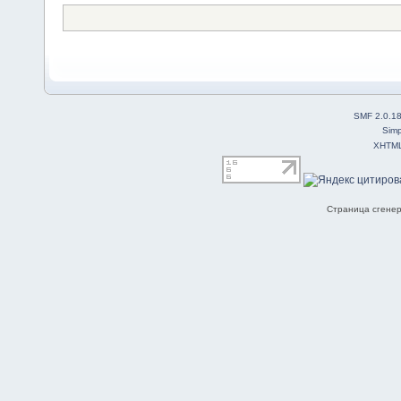
SMF 2.0.1
Simp
XHTM
Страница сгенер