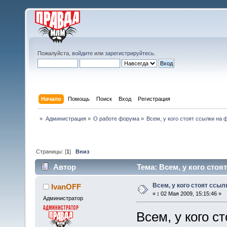
Пожалуйста,
войдите
или
зарегистрируйтесь
.
Начало
Помощь
Поиск
Вход
Регистрация
»
Администрация
»
О работе форума
»
Всем, у кого стоят ссылки на 
Страницы: [
1
]
Вниз
Автор
Тема: Всем, у кого стоя
Всем, у кого стоят ссыл
IvanOFF
«
:
02 Мая 2009, 15:15:46 »
Администратор
Всем, у кого с